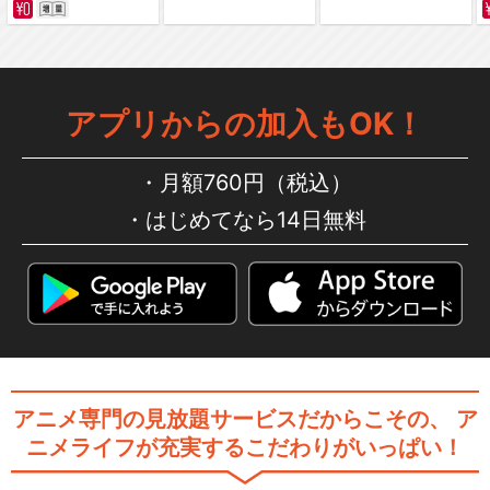
夏目友人帳 ニャンコ先生と
はじめてのおつかい
アプリからの加入もOK！
夏目友人帳 伍 特別編１ 一
月額760円（税込）
夜盃（ひとよさかず…
はじめてなら14日無料
夏目友人帳 伍 特別編２ 遊
戯の宴
アニメ専門の見放題サービスだからこその、
ア
ニメライフが充実するこだわりがいっぱい！
夏目友人帳 陸 特別編１ 鈴
鳴るの切り株