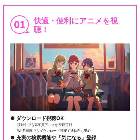
快適・便利にアニメを視
夏目友人帳 漆 第十三話(特
聴！
別編) 伸ばした手は
劇場版 夏目友人帳 ～うつせみ
に結ぶ～
夏目友人帳 石起こしと怪し
き来訪者
ダウンロード視聴OK
移動中でも高画質アニメが視聴可能
Wi-Fi環境でもダウンロード可能で通信料も安心
充実の検索機能や「気になる」登録