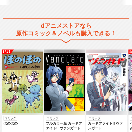
dアニメストアなら
原作コミック＆ノベルも購入できる！
夏目友人帳 陸
夏目友人帳 漆
夏目友人帳 いつかゆきのひ
に
コミック
コミック
コミック
ぼのぼの
フルカラー版 カードフ
カードファイト‼ ヴァ
ァイト‼ ヴァンガード
ンガード