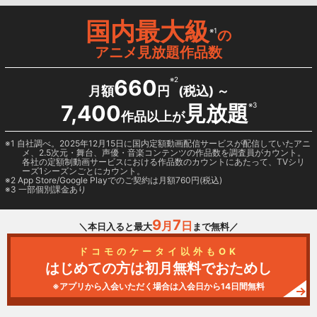
国内最大級
※1
の
アニメ見放題作品数
660
※2
月額
円
(税込) ～
7,400
見放題
※3
作品以上が
1 自社調べ。2025年12月15日に国内定額動画配信サービスが配信していたアニ
メ、2.5次元・舞台、声優・音楽コンテンツの作品数を調査員がカウント。
各社の定額制動画サービスにおける作品数のカウントにあたって、TVシリ
ーズ1シーズンごとにカウント。
2
App Store/Google Play
でのご契約は月額760円(税込)
3 一部個別課金あり
9
7
月
日
＼本日入ると最大
まで無料／
ドコモのケータイ以外もOK
はじめての方は初月無料でおためし
※アプリから入会いただく場合は入会日から14日間無料