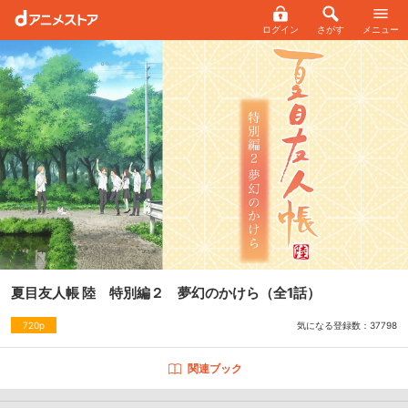
ログイン
さがす
メニュー
夏目友人帳 陸 特別編２ 夢幻のかけら
（全1話）
気になる登録数：
37798
720p
関連ブック