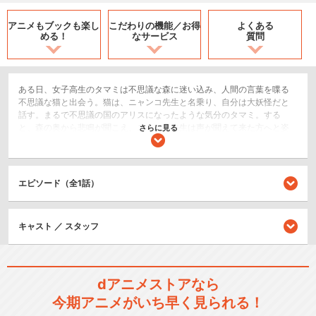
アニメもブックも
楽し
こだわりの機能／
お得
よくある
める！
なサービス
質問
ある日、女子高生のタマミは不思議な森に迷い込み、人間の言葉を喋る
不思議な猫と出会う。猫は、ニャンコ先生と名乗り、自分は大妖怪だと
話す。まるで不思議の国のアリスになったような気分のタマミ。する
と、森の奥から悲鳴が聞こえ、ニャンコ先生は声が聞えて来た方へと姿
さらに見る
を消す。心細くなったタマミは、ニャンコ先生を追いかけて森の奥へと
進んでいくが…。
SF/ファンタジー
エピソード（全1話）
ホラー/サスペンス/推理
ドラマ/青春
キャスト ／ スタッフ
シリーズ／関連のアニメ作品
夏目友人帳
dアニメストアなら
今期アニメがいち早く見られる！