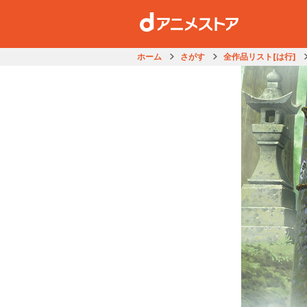
ホーム
さがす
全作品リスト[は行]