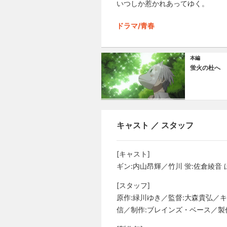
いつしか惹かれあってゆく。
ドラマ/青春
本編
蛍火の杜へ
キャスト ／ スタッフ
[キャスト]
ギン:内山昂輝／竹川 蛍:佐倉綾音 
[スタッフ]
原作:緑川ゆき／監督:大森貴弘／キ
信／制作:ブレインズ・ベース／製