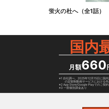
蛍火の杜へ
（全1話）
国内
660
月額
1 自社調べ。2025年12月15
の定額制動画サービスにおける作
2
App Store/Google Play
でのご契約は
3 一部個別課金あり