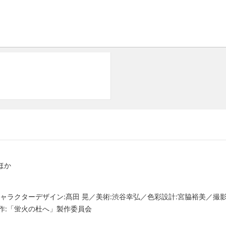
ほか
ャラクターデザイン:髙田 晃／美術:渋谷幸弘／色彩設計:宮脇裕美／撮影:
作:「蛍火の杜へ」製作委員会