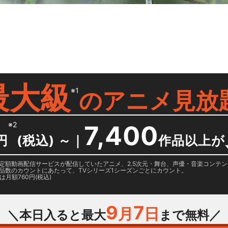
最大級
※1
の
アニメ見放
※2
7,400
円
(税込) ～
｜
作品以上が
日に国内定額動画配信サービスが配信していたアニメ、2.5次元・舞台、声優・音楽コン
品数のカウントにあたって、TVシリーズ1シーズンごとにカウント。
月額760円(税込)
9
7
月
日
＼本日入ると最大
まで無料／