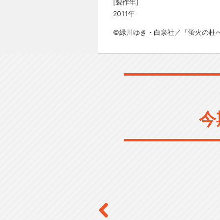
[製作年]
2011年
©緑川ゆき・白泉社／「蛍火の杜
今