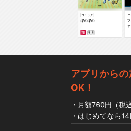
コミック
コ
ぼのぼの
フ
ァ
アプリからの
OK！
月額760円（税
はじめてなら14