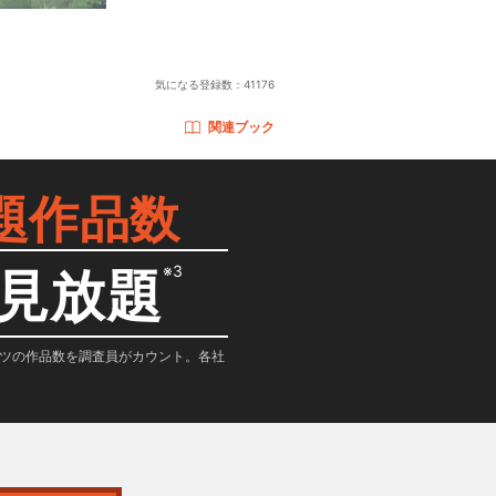
気になる登録数：
41176
関連ブック
題作品数
※3
見放題
テンツの作品数を調査員がカウント。各社