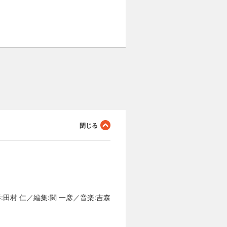
田村 仁／編集:関 一彦／音楽:吉森