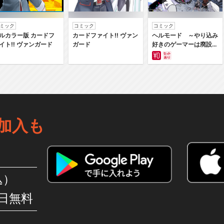
ミック
コミック
コミック
ルカラー版 カードフ
カードファイト‼ ヴァン
ヘルモード ～やり込み
イト‼ ヴァンガード
ガード
好きのゲーマーは廃設定
の異世界で無双する～は
じまりの召喚士
加入も
込）
日無料