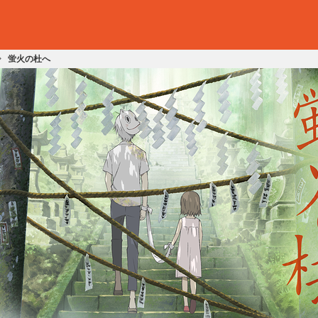
蛍火の杜へ