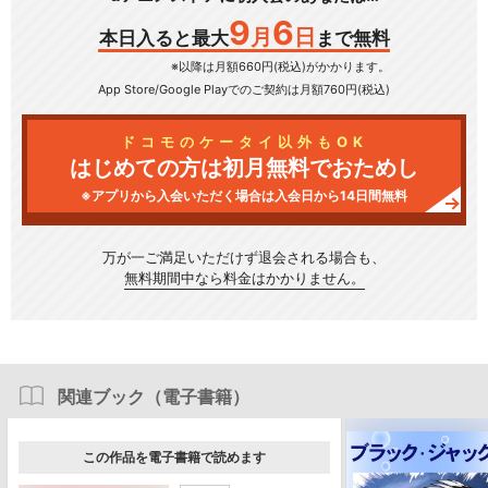
9
6
月
日
本日入ると最大
まで無料
※以降は月額660円(税込)がかかります。
App Store/Google Play
でのご契約は月額760円(税込)
ドコモのケータイ以外もOK
はじめての方は初月無料でおためし
※アプリから入会いただく場合は入会日から14日間無料
万が一ご満足いただけず
退会される場合も、
無料期間中なら料金はかかりません。
関連ブック（電子書籍）
この作品を電子書籍で読めます