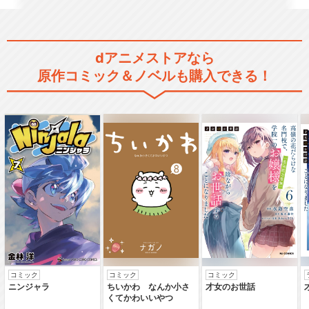
ブラック・ジャック 劇場版
dアニメストアなら
原作コミック＆ノベルも購入できる！
ブラック・ジャック ふたりの
黒い医者
ブラック・ジャック ＜オリジ
ナルアニメ＞
ブラック・ジャック＜Flash
コミック
コミック
コミック
アニメ＞
ニンジャラ
ちいかわ なんか小さ
才女のお世話
くてかわいいやつ