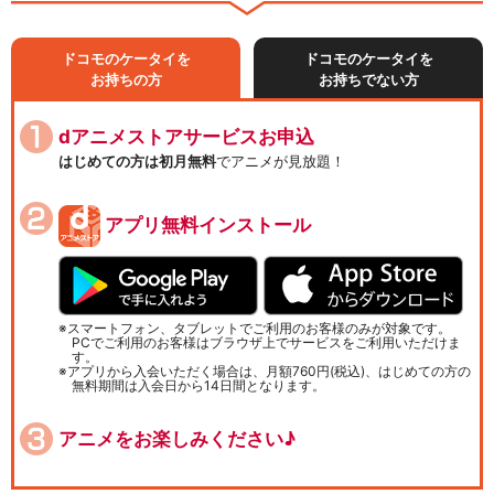
ドコモのケータイを
ドコモのケータイを
お持ちの方
お持ちでない方
dアニメストアサービスお申込
はじめての方は初月無料
でアニメが見放題！
アプリ無料インストール
スマートフォン、タブレットでご利用のお客様のみが対象です。
PCでご利用のお客様はブラウザ上でサービスをご利用いただけま
す。
アプリから入会いただく場合は、月額760円(税込)、はじめての方の
無料期間は入会日から14日間となります。
アニメをお楽しみください♪