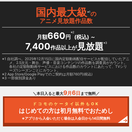
国内最大級
※1
の
アニメ見放題作品数
660
※2
月額
円
(税込) ～
7,400
見放題
※3
作品以上が
1 自社調べ。2025年12月15日に国内定額動画配信サービスが配信していたアニ
メ、2.5次元・舞台、声優・音楽コンテンツの作品数を調査員がカウント。
各社の定額制動画サービスにおける作品数のカウントにあたって、TVシリ
ーズ1シーズンごとにカウント。
2
App Store/Google Play
でのご契約は月額760円(税込)
3 一部個別課金あり
9
6
月
日
＼本日入ると最大
まで無料／
ドコモのケータイ以外もOK
はじめての方は初月無料でおためし
※アプリから入会いただく場合は入会日から14日間無料