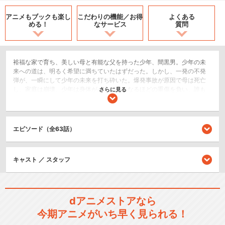
アニメもブックも
楽し
こだわりの機能／
お得
よくある
める！
なサービス
質問
裕福な家で育ち、美しい母と有能な父を持った少年、間黒男。少年の未
来への道は、明るく希望に満ちていたはずだった。しかし、一発の不発
弾が、一瞬にして少年の未来を打ち砕いた。爆発事故が原因で母は死亡
し、家庭は崩壊、少年は身体がバラバラになるほどの重傷を負い、誰も
さらに見る
が少年の死を確信した。それを救ったのが本間という外科医だった。本
間は諦めなかった。少年を救うために何十時間にも及ぶ大手術を行い、
ついに少年を死の淵から蘇らせたのだった。ツギハギだらけの身体、恐
怖のために半分白髪となった髪。蘇った少年の容姿はすっかり様変わり
エピソード（全63話）
していた。そして、その後に、身体を回復させるための、地獄のような
リハビリが待っていたのだ。少年はリハビリに耐えた。いつしか少年の
胸には、ある目標が芽生えていたのだ。それは、本間のような優れた外
キャスト ／ スタッフ
科医になることだったのだ。そして、数年後。一人の天才外科医が生ま
れた。ブラック・ジャックの誕生である。不可能を可能とする医者。法
外な手術代を取る医者。そして……医師免許を持たないもぐりの医者。彼
がなぜ無免許医なのか、その理由は定かではない。形式に捕らわれるの
が嫌で、もともと取らなかったとか、持っていたがなんらかの理由で剥
dアニメストアなら
奪されたとか、人々は噂する。
今期アニメがいち早く見られる！
ドラマ/青春