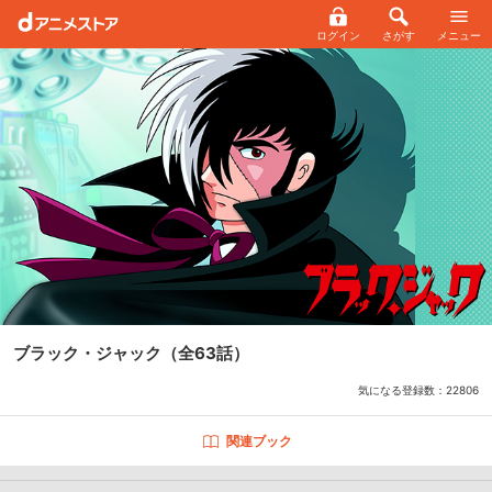
ログイン
さがす
メニュー
ブラック・ジャック
（全63話）
気になる登録数：
22806
関連ブック