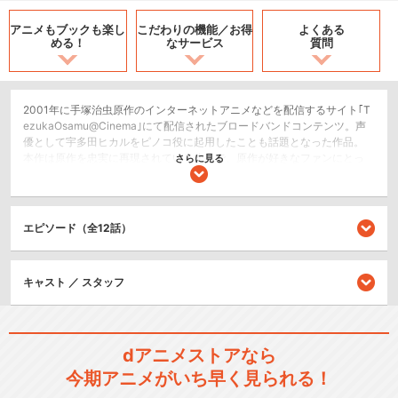
アニメもブックも
楽し
こだわりの機能／
お得
よくある
める！
なサービス
質問
2001年に手塚治虫原作のインターネットアニメなどを配信するサイト｢T
ezukaOsamu@Cinema｣にて配信されたブロードバンドコンテンツ。声
優として宇多田ヒカルをピノコ役に起用したことも話題となった作品。
本作は原作を忠実に再現されている作品で、原作が好きなファンにとっ
さらに見る
ては待ちに待った作品である。
ドラマ/青春
エピソード（全12話）
シリーズ／関連のアニメ作品
キャスト ／ スタッフ
ブラック・ジャック
dアニメストアなら
今期アニメがいち早く見られる！
ブラック・ジャック スペシャ