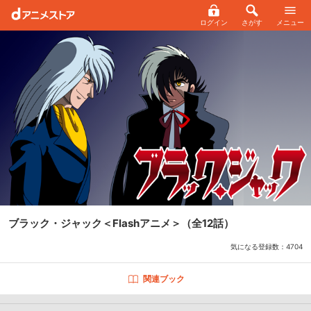
ログイン
さがす
メニュー
ブラック・ジャック＜Flashアニメ＞
（全12話）
気になる登録数：
4704
関連ブック