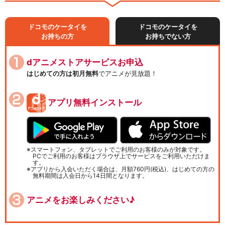
ドコモのケータイを
ドコモのケータイを
お持ちの方
お持ちでない方
dアニメストアサービスお申込
はじめての方は初月無料
でアニメが見放題！
アプリ無料インストール
スマートフォン、タブレットでご利用のお客様のみが対象です。
PCでご利用のお客様はブラウザ上でサービスをご利用いただけま
す。
アプリから入会いただく場合は、月額760円(税込)、はじめての方の
無料期間は入会日から14日間となります。
アニメをお楽しみください♪