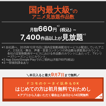
国内最大級
※1
の
アニメ見放題作品数
660
※2
月額
円
(税込) ～
7,400
見放題
※3
作品以上が
1 自社調べ。2025年12月15日に国内定額動画配信サービスが配信していたアニ
メ、2.5次元・舞台、声優・音楽コンテンツの作品数を調査員がカウント。
各社の定額制動画サービスにおける作品数のカウントにあたって、TVシリ
ーズ1シーズンごとにカウント。
2
App Store/Google Play
でのご契約は月額760円(税込)
3 一部個別課金あり
9
7
月
日
＼本日入ると最大
まで無料／
ドコモのケータイ以外もOK
はじめての方は初月無料でおためし
※アプリから入会いただく場合は入会日から14日間無料