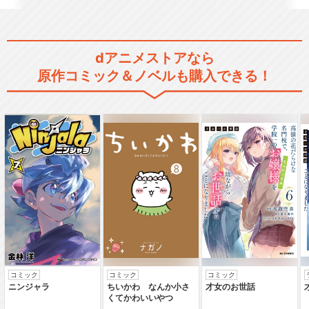
ブラック・ジャック ふたりの
黒い医者
dアニメストアなら
原作コミック＆ノベルも購入できる！
ブラック・ジャック ＜オリジ
ナルアニメ＞
ブラック・ジャック＜OVA＞
コミック
コミック
コミック
ヤング ブラック･ジャック
ニンジャラ
ちいかわ なんか小さ
才女のお世話
くてかわいいやつ