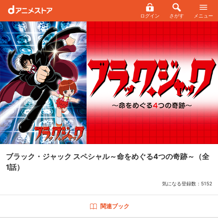
ログイン
さがす
メニュー
ブラック・ジャック スペシャル～命をめぐる4つの奇跡～
（全
1話）
気になる登録数：
5152
関連ブック