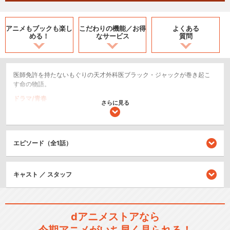
アニメもブックも
楽し
こだわりの機能／
お得
よくある
める！
なサービス
質問
医師免許を持たないもぐりの天才外科医ブラック・ジャックが巻き起こ
す命の物語。
ドラマ/青春
さらに見る
シリーズ／関連のアニメ作品
エピソード（全1話）
ブラック・ジャック
キャスト ／ スタッフ
ブラック・ジャック21
dアニメストアなら