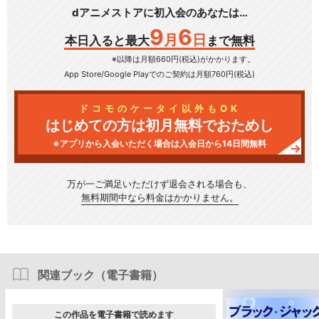
dアニメストアに初入会のあなたは…
9
6
月
日
本日入ると最大
まで無料
※以降は月額660円(税込)がかかります。
App Store/Google Play
でのご契約は月額760円(税込)
ドコモのケータイ以外もOK
はじめての方は初月無料でおためし
※アプリから入会いただく場合は入会日から14日間無料
万が一ご満足いただけず
退会される場合も、
無料期間中なら料金はかかりません。
関連ブック（電子書籍）
この作品を電子書籍で読めます