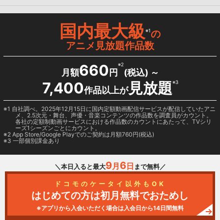
国内最大級
※1
の
アニメ見放題作品数
660
※2
月額
円
(税込) ～
7,400
見放題
※3
作品以上が
1 自社調べ。2025年12月15日に国内定額動画配信サービスが配信していたアニ
メ、2.5次元・舞台、声優・音楽コンテンツの作品数を調査員がカウント。
各社の定額制動画サービスにおける作品数のカウントにあたって、TVシリ
ーズ1シーズンごとにカウント。
2
App Store/Google Play
でのご契約は月額760円(税込)
3 一部個別課金あり
9
6
月
日
＼本日入ると最大
まで無料／
ドコモのケータイ以外もOK
はじめての方は初月無料でおためし
※アプリから入会いただく場合は入会日から14日間無料