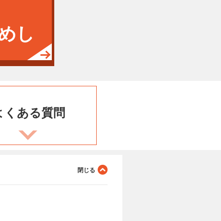
めし
よくある
質問