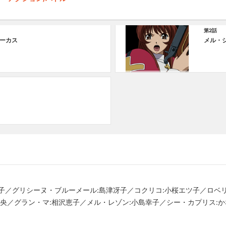
第2話
ーカス
メル・
子／グリシーヌ・ブルーメール:島津冴子／コクリコ:小桜エツ子／ロベ
章央／グラン・マ:相沢恵子／メル・レゾン:小島幸子／シー・カプリス: