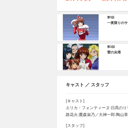
第1話
一夜限りのサ
第3話
雷の尖塔
キャスト ／ スタッフ
[キャスト]
エリカ・フォンティーヌ:日髙のり
路花火:鷹森淑乃／大神一郎:陶山
[スタッフ]