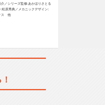
裕介／シリーズ監修:あかほりさとる
:松原秀典／メカニックデザイン:
クス 他
る！