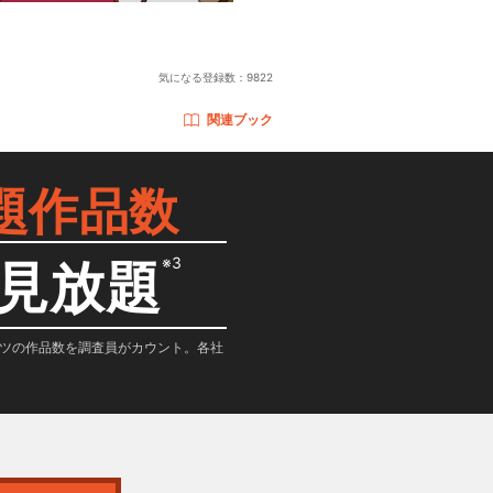
気になる登録数：
9822
関連ブック
題作品数
※3
見放題
テンツの作品数を調査員がカウント。各社