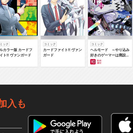
ミック
コミック
コミック
ルカラー版 カードフ
カードファイト‼ ヴァン
ヘルモード ～やり込み
イト‼ ヴァンガード
ガード
好きのゲーマーは廃設定
の異世界で無双する～は
じまりの召喚士
加入も