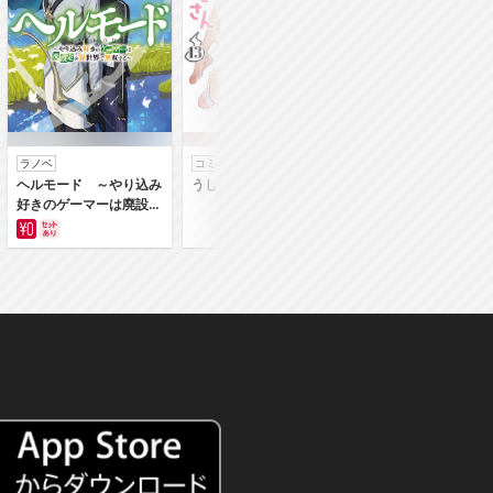
ラノベ
コミック
コミック
ヘルモード ～やり込み
うしろの正面カムイさん
うちの弟どもがすみ
好きのゲーマーは廃設定
ん
の異世界で無双する～