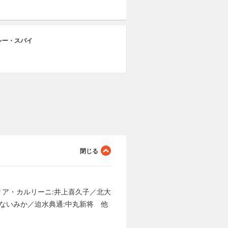
シー・スパイ
リア・カルリーニ:井上喜久子／北大
かないみか／迫水典通:中丸新将 他