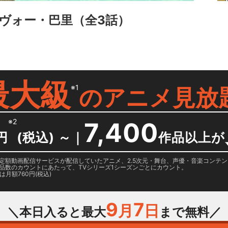
ヴォー・巴里
（全3話）
最大級
※1
の
アニメ見放
※2
7,400
円
(税込) ～
｜
作品以上が
日に国内定額動画配信サービスが配信していたアニメ、2.5次元・舞台、声優・音楽コン
品数のカウントにあたって、TVシリーズ1シーズンごとにカウント。
月額760円(税込)
9
7
月
日
＼本日入ると最大
まで無料／