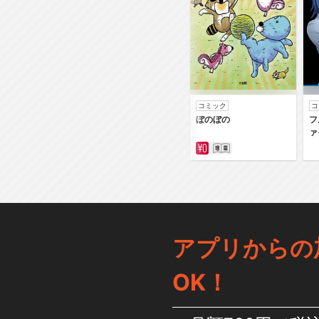
コミック
コ
ぼのぼの
フ
ァ
アプリからの
OK！