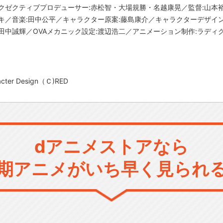
クゼクティブプロデューサー:赤松智・大場規勝・名越康晃／監督:山本
キ／音楽:田中公平／キャラクター原案:藤島康介／キャラクターデザイン
:田中誠輝／OVAメカニック設定:渡辺浩二／アニメーション制作:ラディ
ter Design（Ｃ)RED
dアニメストアなら
期アニメがいち早く見られ