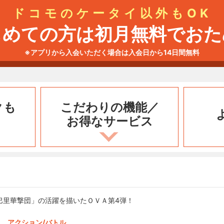
ドコモのケータイ以外もOK
じめての方は初月無料でおた
※アプリから入会いただく場合は入会日から14日間無料
クも
こだわりの機能／
お得なサービス
巴里華撃団」の活躍を描いたＯＶＡ第4弾！
アクション/バトル