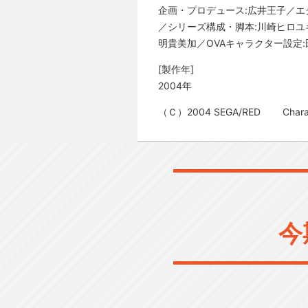
企画・プロデュース:広井王子／エ
／シリーズ構成・脚本:川崎ヒロユ
明貴美加／OVAキャラクター設定
[製作年]
2004年
（Ｃ）2004 SEGA/RED Charac
今