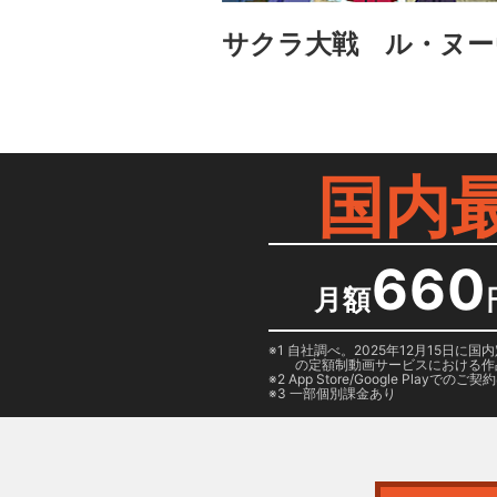
サクラ大戦 ル・ヌー
国内
660
月額
1 自社調べ。2025年12月15
の定額制動画サービスにおける作
2
App Store/Google Play
でのご契約は
3 一部個別課金あり