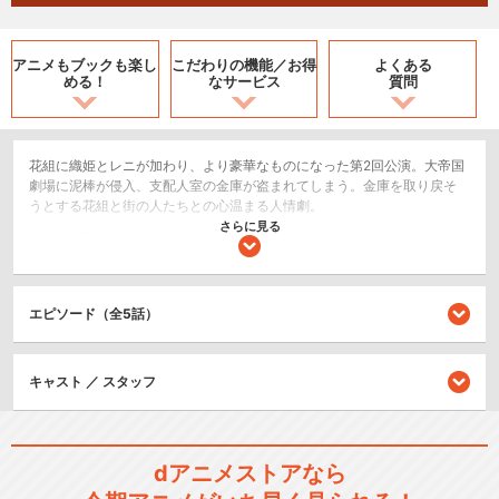
アニメもブックも
楽し
こだわりの機能／
お得
よくある
める！
なサービス
質問
花組に織姫とレニが加わり、より豪華なものになった第2回公演。大帝国
劇場に泥棒が侵入、支配人室の金庫が盗まれてしまう。金庫を取り戻そ
うとする花組と街の人たちとの心温まる人情劇。
さらに見る
2.5次元舞台
シリーズ／関連のアニメ作品
エピソード（全5話）
TV版 サクラ大戦
キャスト ／ スタッフ
dアニメストアなら
サクラ大戦 活動写真