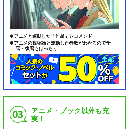
サクラ大戦 帝国歌劇団・花組
スーパー歌謡ショ…
アニメと連動した「作品」レコメンド
アニメの視聴話と連動した巻数がわかるので予
習・復習もばっちり
サクラ大戦 帝国歌劇団・花組
2004年新春歌…
サクラ大戦 帝国歌劇団・花組
スーパー歌謡ショ…
アニメ・ブック以外も充
実！