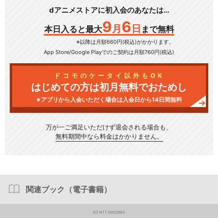
dアニメストアに初入会のあなたは…
9
6
月
日
本日入ると最大
まで無料
※以降は月額660円(税込)がかかります。
App Store/Google Play
でのご契約は月額760円(税込)
ドコモのケータイ以外もOK
はじめての方は初月無料でおためし
※アプリから入会いただく場合は入会日から14日間無料
万が一ご満足いただけず
退会される場合も、
無料期間中なら料金はかかりません。
関連ブック（電子書籍）
(C) NTT DOCOMO