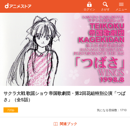
ログイン
さがす
メニュー
サクラ大戦 歌謡ショウ 帝国歌劇団・第2回花組特別公演「つば
さ」
（全5話）
気になる登録数：
1710
720p
関連ブック