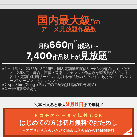
国内最大級
※1
の
アニメ見放題作品数
660
※2
月額
円
(税込) ～
7,400
見放題
※3
作品以上が
1 自社調べ。2025年12月15日に国内定額動画配信サービスが配信していたアニ
メ、2.5次元・舞台、声優・音楽コンテンツの作品数を調査員がカウント。
各社の定額制動画サービスにおける作品数のカウントにあたって、TVシリ
ーズ1シーズンごとにカウント。
2
App Store/Google Play
でのご契約は月額760円(税込)
3 一部個別課金あり
9
6
月
日
＼本日入ると最大
まで無料／
ドコモのケータイ以外もOK
はじめての方は初月無料でおためし
※アプリから入会いただく場合は入会日から14日間無料