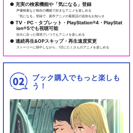
充実の検索機能や「気になる」登録
声優検索など独自の機能で好きなアニメを楽しめる
サクラ大戦 巴里花組 特別ミニ
「気になる」登録で、新作アニメの最新話の追加をお知らせ
ライブショウ
TV・PC・タブレット・PlayStation®4・PlayStat
ion®5でも視聴可能
自分に合った環境でいつでもアニメを楽しめる
連続再生&OPスキップ・再生速度変更
ストーリーに熱中しながら、1日にたくさんのアニメを楽しめる
サクラ大戦 新春歌謡ショウ 神
崎すみれ引退記念…
ブック購入でもっと楽しも
う！
サクラ大戦 スーパー歌謡ショ
ウ「新編 八犬伝」
サクラ大戦 帝国歌劇団・花組
2003年新春歌…