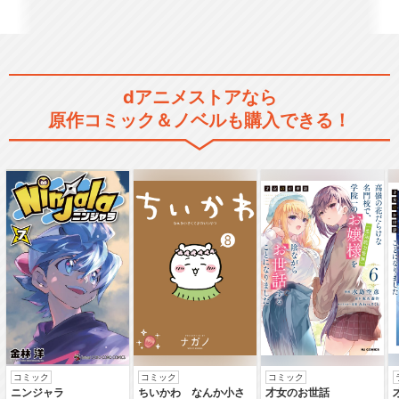
サクラ大戦 エコール・ド・巴
里
dアニメストアなら
原作コミック＆ノベルも購入できる！
サクラ大戦 ル・ヌーヴォ
ー・巴里
サクラ大戦 ニューヨーク・
紐育
新サクラ大戦 the Animation
コミック
コミック
コミック
ニンジャラ
ちいかわ なんか小さ
才女のお世話