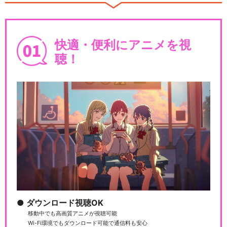
劇団・第4回花組…
快適・便利にアニメを視
聴！
サクラ大戦 帝国歌劇団 新世紀
カウントダウン …
サクラ大戦 帝国歌劇団・花組
新春歌謡ショウ
サクラ大戦 歌謡ショウ 五周年
記念公演「海神別…
ダウンロード視聴OK
移動中でも高画質アニメが視聴可能
Wi-Fi環境でもダウンロード可能で通信料も安心