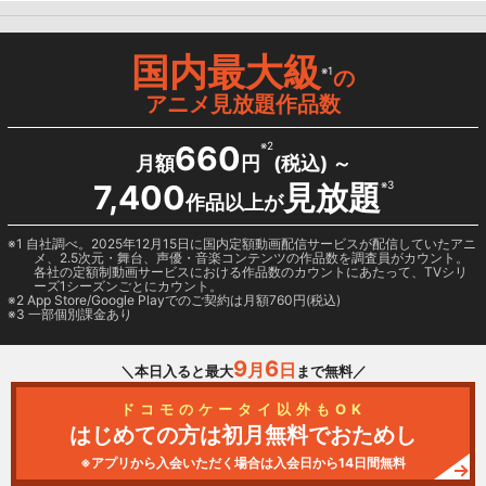
国内最大級
※1
の
アニメ見放題作品数
660
※2
月額
円
(税込) ～
7,400
見放題
※3
作品以上が
1 自社調べ。2025年12月15日に国内定額動画配信サービスが配信していたアニ
メ、2.5次元・舞台、声優・音楽コンテンツの作品数を調査員がカウント。
各社の定額制動画サービスにおける作品数のカウントにあたって、TVシリ
ーズ1シーズンごとにカウント。
2
App Store/Google Play
でのご契約は月額760円(税込)
3 一部個別課金あり
9
6
月
日
＼本日入ると最大
まで無料／
ドコモのケータイ以外もOK
はじめての方は初月無料でおためし
※アプリから入会いただく場合は入会日から14日間無料