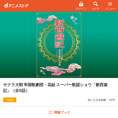
ログイン
さがす
メニュー
サクラ大戦 帝国歌劇団・花組 スーパー歌謡ショウ「新西遊
記」
（全5話）
気になる登録数：
1079
720p
関連ブック