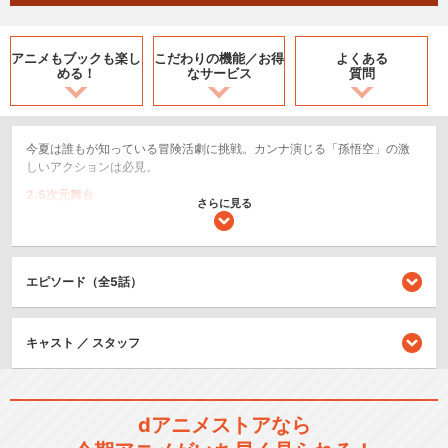
アニメもブックも
楽し
こだわりの機能／
お得
よくある
める！
なサービス
質問
今夏は誰もが知っている冒険活劇に挑戦。カンナ演じる「孫悟空」の激
しいアクションは必見。
2.5次元舞台
さらに見る
シリーズ／関連のアニメ作品
エピソード（全5話）
TV版 サクラ大戦
キャスト ／ スタッフ
サクラ大戦 活動写真
dアニメストアなら