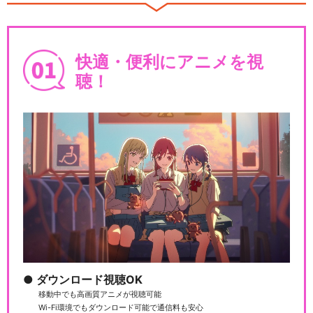
劇団・第3回花組…
快適・便利にアニメを視
サクラ大戦 歌謡ショウ 帝国歌
聴！
劇団・第4回花組…
サクラ大戦 帝国歌劇団 新世紀
カウントダウン …
サクラ大戦 帝国歌劇団・花組
新春歌謡ショウ
ダウンロード視聴OK
移動中でも高画質アニメが視聴可能
Wi-Fi環境でもダウンロード可能で通信料も安心