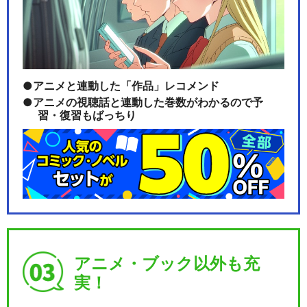
サクラ大戦 帝国歌劇団・花組
2003年新春歌…
アニメと連動した「作品」レコメンド
アニメの視聴話と連動した巻数がわかるので予
習・復習もばっちり
サクラ大戦 帝国歌劇団・花組
スーパー歌謡ショ…
サクラ大戦 帝国歌劇団・花組
2004年新春歌…
アニメ・ブック以外も充
実！
サクラ大戦 帝国歌劇団・花組