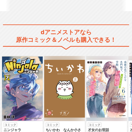
サクラ大戦 エコール・ド・巴
里
dアニメストアなら
原作コミック＆ノベルも購入できる！
サクラ大戦 ル・ヌーヴォ
ー・巴里
サクラ大戦 ニューヨーク・
紐育
新サクラ大戦 the Animation
コミック
コミック
コミック
ニンジャラ
ちいかわ なんか小さ
才女のお世話