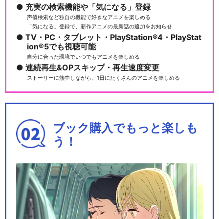
充実の検索機能や「気になる」登録
サクラ大戦 歌謡ショウ 五周年
声優検索など独自の機能で好きなアニメを楽しめる
記念公演「海神別…
「気になる」登録で、新作アニメの最新話の追加をお知らせ
TV・PC・タブレット・PlayStation®4・PlayStat
ion®5でも視聴可能
自分に合った環境でいつでもアニメを楽しめる
連続再生&OPスキップ・再生速度変更
サクラ大戦 巴里花組 特別ミニ
ストーリーに熱中しながら、1日にたくさんのアニメを楽しめる
ライブショウ
ブック購入でもっと楽しも
サクラ大戦 新春歌謡ショウ 神
う！
崎すみれ引退記念…
サクラ大戦 スーパー歌謡ショ
ウ「新編 八犬伝」