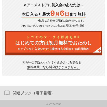
dアニメストアに初入会のあなたは…
9
6
月
日
本日入ると最大
まで無料
※以降は月額660円(税込)がかかります。
App Store/Google Play
でのご契約は月額760円(税込)
ドコモのケータイ以外もOK
はじめての方は初月無料でおためし
※アプリから入会いただく場合は入会日から14日間無料
万が一ご満足いただけず
退会される場合も、
無料期間中なら料金はかかりません。
関連ブック（電子書籍）
(C) NTT DOCOMO