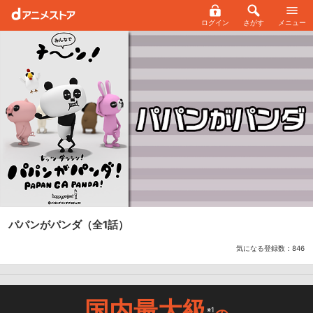
ログイン
さがす
メニュー
パパンがパンダ
（全1話）
気になる登録数：
846
国内最大級
※1