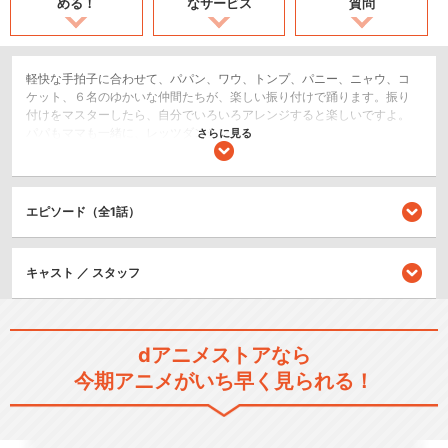
める！
なサービス
質問
軽快な手拍子に合わせて、パパン、ワウ、トンプ、パニー、ニャウ、コ
ケット、６名のゆかいな仲間たちが、楽しい振り付けで踊ります。振り
付けをマスターしたら、自分でいろいろアレンジすると楽しいですよ。
パパもママも一緒に、レッツダンシン！
さらに見る
ショート
キッズ/ファミリー
エピソード（全1話）
シリーズ／関連のアニメ作品
キャスト ／ スタッフ
パパンがパンダ! その2
dアニメストアなら
今期アニメがいち早く見られる！
パパンがヤッターマン！？