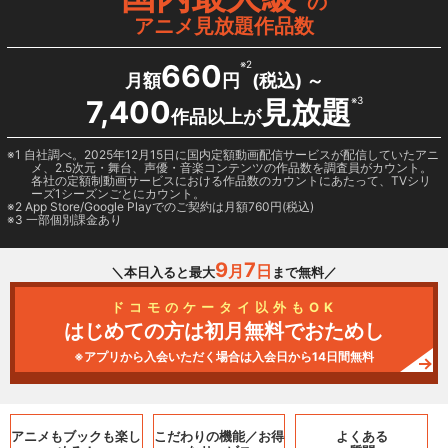
の
アニメ見放題作品数
660
※2
月額
円
(税込) ～
7,400
見放題
※3
作品以上が
1 自社調べ。2025年12月15日に国内定額動画配信サービスが配信していたアニ
メ、2.5次元・舞台、声優・音楽コンテンツの作品数を調査員がカウント。
各社の定額制動画サービスにおける作品数のカウントにあたって、TVシリ
ーズ1シーズンごとにカウント。
2
App Store/Google Play
でのご契約は月額760円(税込)
3 一部個別課金あり
9
7
月
日
＼本日入ると最大
まで無料／
ドコモのケータイ以外もOK
はじめての方は初月無料でおためし
※アプリから入会いただく場合は入会日から14日間無料
アニメもブックも
楽し
こだわりの機能／
お得
よくある