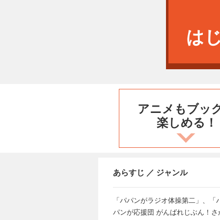
は
アニメもブッ
楽しめる！
あらすじ ／ ジャンル
「パパンがラジオ体操第二」、「
パンが応援団 がんばれじぶん！さ