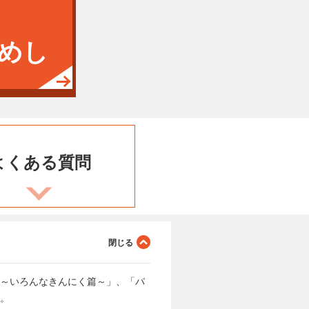
めし
よくある
質問
く～いろんなきんにく篇～」、「パ
か。