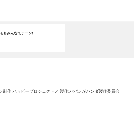
モもみんなでチーン!
ン制作:ハッピープロジェクト／ 製作:パパンがパンダ製作委員会