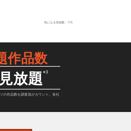
気になる登録数：
175
題作品数
※3
見放題
テンツの作品数を調査員がカウント。各社