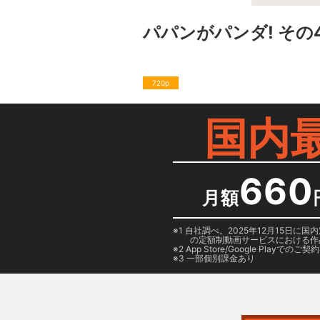
パパンがパンダ! その
720p
国内
660
月額
1 自社調べ。2025年12月15
の定額制動画サービスにおける作
2
App Store/Google Play
でのご契約は
3 一部個別課金あり