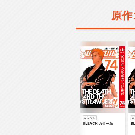
原作
コミック
コ
BLEACH カラー版
B