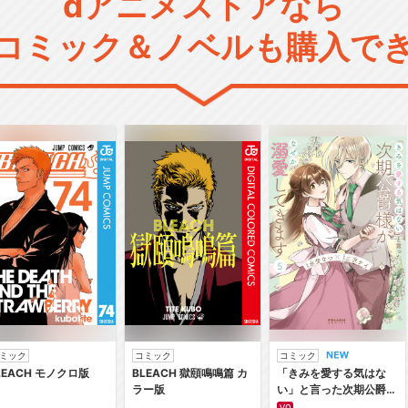
dアニメストアなら
コミック＆ノベルも購入で
ミック
コミック
コミック
LEACH モノクロ版
BLEACH 獄頤鳴鳴篇 カ
「きみを愛する気はな
ラー版
い」と言った次期公爵様
がなぜか溺愛してきます