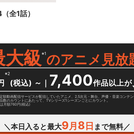
4
（全1話）
最大級
※1
の
アニメ見放
※2
7,400
円
(税込) ～
｜
作品以上が
日に国内定額動画配信サービスが配信していたアニメ、2.5次元・舞台、声優・音楽コン
品数のカウントにあたって、TVシリーズ1シーズンごとにカウント。
月額760円(税込)
9
8
月
日
＼本日入ると最大
まで無料／