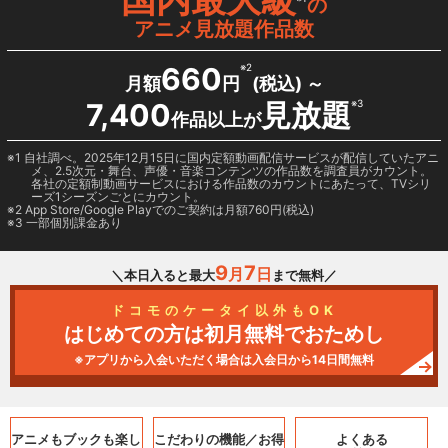
の
アニメ見放題作品数
660
※2
月額
円
(税込) ～
7,400
見放題
※3
作品以上が
1 自社調べ。2025年12月15日に国内定額動画配信サービスが配信していたアニ
メ、2.5次元・舞台、声優・音楽コンテンツの作品数を調査員がカウント。
各社の定額制動画サービスにおける作品数のカウントにあたって、TVシリ
ーズ1シーズンごとにカウント。
2
App Store/Google Play
でのご契約は月額760円(税込)
3 一部個別課金あり
9
7
月
日
＼本日入ると最大
まで無料／
ドコモのケータイ以外もOK
はじめての方は初月無料でおためし
※アプリから入会いただく場合は入会日から14日間無料
アニメもブックも
楽し
こだわりの機能／
お得
よくある