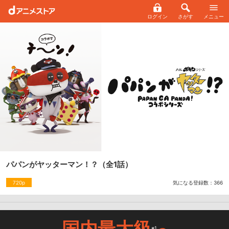
ログイン
さがす
メニュー
パパンがヤッターマン！？
（全1話）
気になる登録数：
366
720p
国内最大級
※1