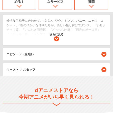
める！
なサービス
質問
軽快な手拍子に合わせて、パパン、ワウ、トンプ、パニー、ニャウ、コ
ケット、6匹のゆかいな仲間たちが、楽しい振り付けでダンス。「オモッ
チャマ篇」「いんちき商売篇」「どっちらけ篇」「勝利のポーズ篇」
「ボヤッキー篇」「トンズラー篇」ほか。
さらに見る
ショート
キッズ/ファミリー
エピソード（全1話）
シリーズ／関連のアニメ作品
キャスト ／ スタッフ
パパンがパンダ
dアニメストアなら
今期アニメがいち早く見られる！
パパンがパンダ! その2