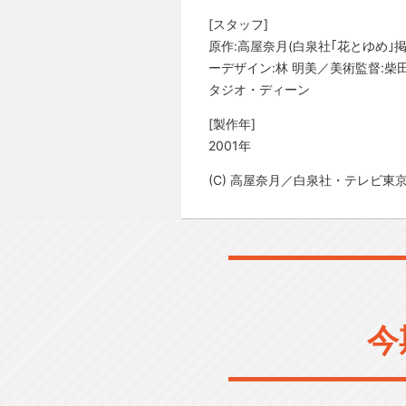
[スタッフ]
原作:高屋奈月(白泉社｢花とゆめ
ーデザイン:林 明美／美術監督:柴
タジオ・ディーン
[製作年]
2001年
(C) 高屋奈月／白泉社・テレビ東
今