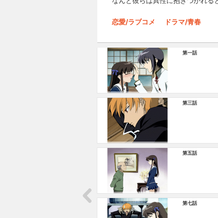
なんと彼らは異性に抱きつかれると
恋愛/ラブコメ
ドラマ/青春
第一話
第三話
第五話
第七話