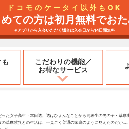
ドコモのケータイ以外もOK
じめての方は初月無料でおた
※アプリから入会いただく場合は入会日から14日間無料
クも
こだわりの機能／
お得なサービス
だった女子高生・本田透。透はひょんなことから同級生の男の子・草摩
役の草摩紫呉との生活は、一見ごく普通の家庭のように見えたのだが…。