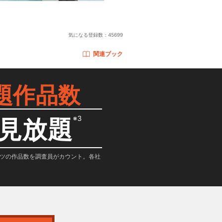
気になる登録数：
45699
関連ブック
題作品数
※3
見放題
テンツの作品数を調査員がカウント。各社