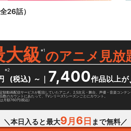
全26話）
最大級
※1
の
アニメ見放
※2
7,400
円
(税込) ～
｜
作品以上が
日に国内定額動画配信サービスが配信していたアニメ、2.5次元・舞台、声優・音楽コン
品数のカウントにあたって、TVシリーズ1シーズンごとにカウント。
月額760円(税込)
9
6
月
日
＼本日入ると最大
まで無料／