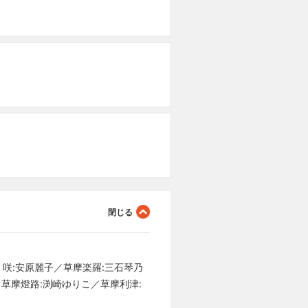
第
第
 咲:安原麗子／草摩楽羅:三石琴乃
／草摩燈路:渕崎ゆりこ／草摩利津: