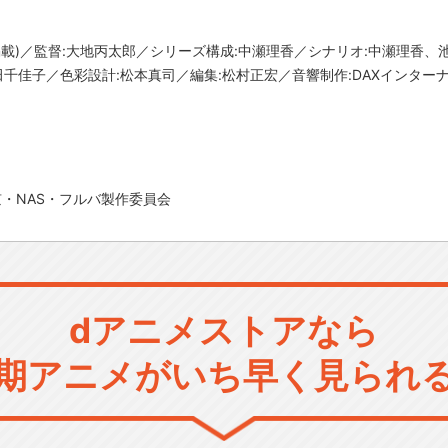
｣掲載)／監督:大地丙太郎／シリーズ構成:中瀬理香／シナリオ:中瀬理香
田千佳子／色彩設計:松本真司／編集:松村正宏／音響制作:DAXインター
京・NAS・フルバ製作委員会
dアニメストアなら
期アニメがいち早く見られ