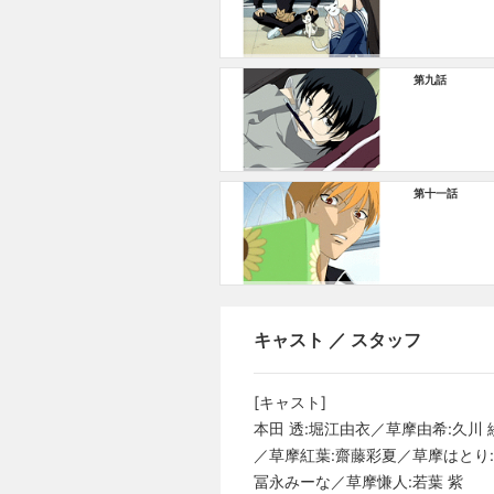
第九話
第十一話
キャスト ／ スタッフ
[キャスト]
本田 透:堀江由衣／草摩由希:久川
／草摩紅葉:齋藤彩夏／草摩はとり:
冨永みーな／草摩慊人:若葉 紫