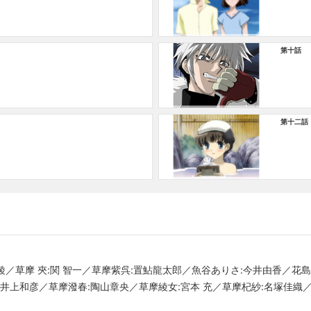
第十話
第十二話
 綾／草摩 夾:関 智一／草摩紫呉:置鮎龍太郎／魚谷ありさ:今井由香／花島
井上和彦／草摩潑春:陶山章央／草摩綾女:宮本 充／草摩杞紗:名塚佳織