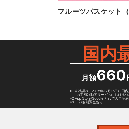
フルーツバスケット
（
国内
660
月額
1 自社調べ。2025年12月15
の定額制動画サービスにおける作
2
App Store/Google Play
でのご契約は
3 一部個別課金あり