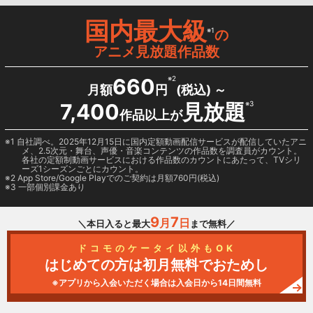
国内最大級
※1
の
アニメ見放題作品数
660
※2
月額
円
(税込) ～
7,400
見放題
※3
作品以上が
1 自社調べ。2025年12月15日に国内定額動画配信サービスが配信していたアニ
メ、2.5次元・舞台、声優・音楽コンテンツの作品数を調査員がカウント。
各社の定額制動画サービスにおける作品数のカウントにあたって、TVシリ
ーズ1シーズンごとにカウント。
2
App Store/Google Play
でのご契約は月額760円(税込)
3 一部個別課金あり
9
7
月
日
＼本日入ると最大
まで無料／
ドコモのケータイ以外もOK
はじめての方は初月無料でおためし
※アプリから入会いただく場合は入会日から14日間無料