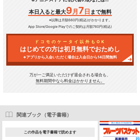
9
7
月
日
本日入ると最大
まで無料
※以降は月額660円(税込)がかかります。
App Store/Google Play
でのご契約は月額760円(税込)
ドコモのケータイ以外もOK
はじめての方は初月無料でおためし
※アプリから入会いただく場合は入会日から14日間無料
万が一ご満足いただけず
退会される場合も、
無料期間中なら料金はかかりません。
関連ブック（電子書籍）
この作品を電子書籍で読めます