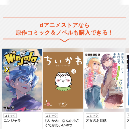
dアニメストアなら
舞台「フルーツバスケット 2n
原作コミック＆ノベルも購入できる！
d season」
舞台「フルーツバスケット Th
e Final」
閉じる
コミック
コミック
コミック
ニンジャラ
ちいかわ なんか小さ
才女のお世話
くてかわいいやつ