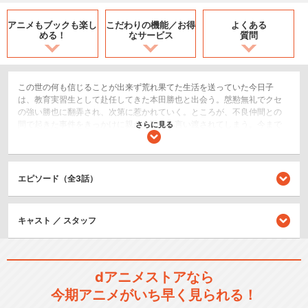
アニメもブックも
楽し
こだわりの機能／
お得
よくある
める！
なサービス
質問
この世の何も信じることが出来ず荒れ果てた生活を送っていた今日子
は、教育実習生として赴任してきた本田勝也と出会う。慇懃無礼でクセ
の強い勝也に翻弄され、次第に惹かれていく。ところが、不良仲間との
間で起きた事件をきっかけに親から勘当を言い渡されてしまう。今まで
さらに見る
散々好き勝手やってきた罰だ。そう思う今日子の前に、勝也が現れ
て……。
SF/ファンタジー
エピソード（全3話）
ドラマ/青春
恋愛/ラブコメ
キャスト ／ スタッフ
シリーズ／関連のアニメ作品
フルーツバスケット 1st seas
dアニメストアなら
on
今期アニメがいち早く見られる！