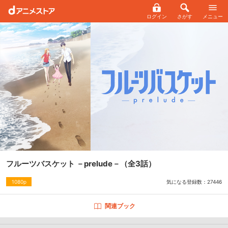
ログイン
さがす
メニュー
フルーツバスケット －prelude－
（全3話）
気になる登録数：
27446
1080p
関連ブック