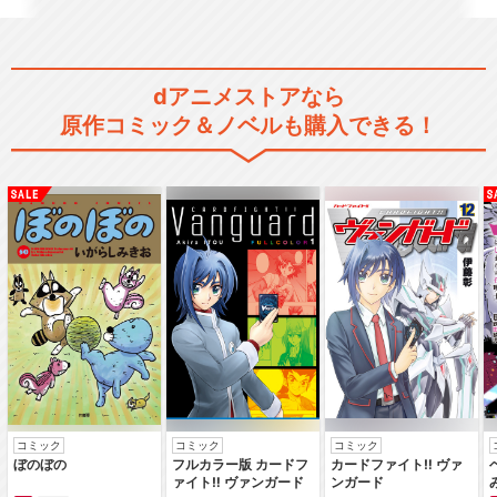
dアニメストアなら
原作コミック＆ノベルも購入できる！
舞台「フルーツバスケット 2n
d season」
舞台「フルーツバスケット Th
e Final」
閉じる
コミック
コミック
コミック
ぼのぼの
フルカラー版 カードフ
カードファイト‼ ヴァ
ァイト‼ ヴァンガード
ンガード