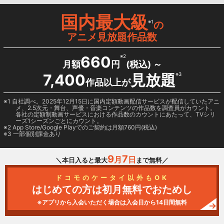
国内最大級
※1
の
アニメ見放題作品数
660
※2
月額
円
(税込) ～
7,400
見放題
※3
作品以上が
1 自社調べ。2025年12月15日に国内定額動画配信サービスが配信していたアニ
メ、2.5次元・舞台、声優・音楽コンテンツの作品数を調査員がカウント。
各社の定額制動画サービスにおける作品数のカウントにあたって、TVシリ
ーズ1シーズンごとにカウント。
2
App Store/Google Play
でのご契約は月額760円(税込)
3 一部個別課金あり
9
7
月
日
＼本日入ると最大
まで無料／
ドコモのケータイ以外もOK
はじめての方は初月無料でおためし
※アプリから入会いただく場合は入会日から14日間無料