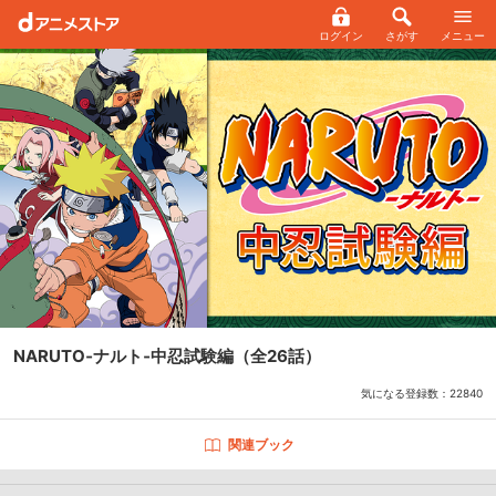
ログイン
さがす
メニュー
NARUTO‐ナルト‐中忍試験編
（全26話）
気になる登録数：
22840
関連ブック