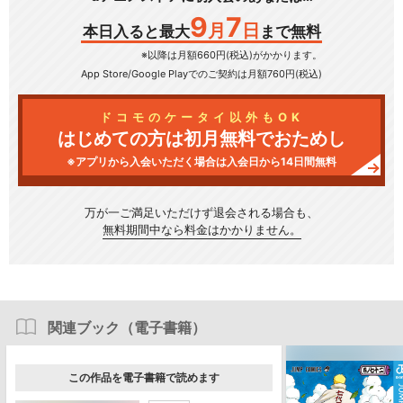
9
7
月
日
本日入ると最大
まで無料
※以降は月額660円(税込)がかかります。
App Store/Google Play
でのご契約は月額760円(税込)
ドコモのケータイ以外もOK
はじめての方は初月無料でおためし
※アプリから入会いただく場合は入会日から14日間無料
万が一ご満足いただけず
退会される場合も、
無料期間中なら料金はかかりません。
関連ブック（電子書籍）
この作品を電子書籍で読めます