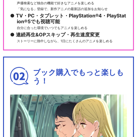
声優検索など独自の機能で好きなアニメを楽しめる
「気になる」登録で、新作アニメの最新話の追加をお知らせ
NARUTO-ナルト- 疾風伝 オ
TV・PC・タブレット・PlayStation®4・PlayStat
リジナル(1…
ion®5でも視聴可能
自分に合った環境でいつでもアニメを楽しめる
連続再生&OPスキップ・再生速度変更
ストーリーに熱中しながら、1日にたくさんのアニメを楽しめる
NARUTO-ナルト- 疾風伝 五
影編
ブック購入でもっと楽しも
う！
NARUTO-ナルト- 疾風伝 オ
リジナル(2…
NARUTO-ナルト- 疾風伝 忍
界大戦編(1)