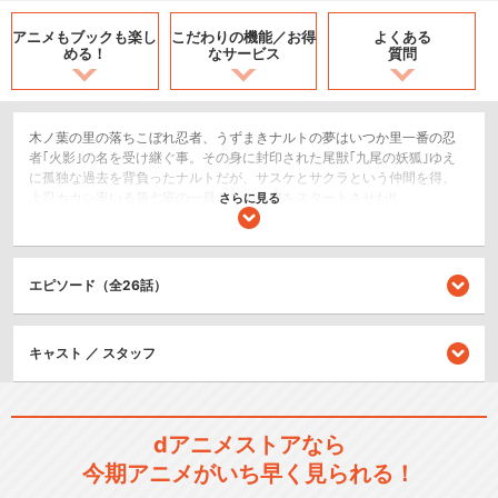
アニメもブックも
楽し
こだわりの機能／
お得
よくある
める！
なサービス
質問
木ノ葉の里の落ちこぼれ忍者、うずまきナルトの夢はいつか里一番の忍
者｢火影｣の名を受け継ぐ事。その身に封印された尾獣｢九尾の妖狐｣ゆえ
に孤独な過去を背負ったナルトだが、サスケとサクラという仲間を得、
上忍カカシ率いる第七班の一員として任務をスタートさせた!!
さらに見る
アクション/バトル
シリーズ／関連のアニメ作品
エピソード（全26話）
NARUTO‐ナルト‐波の国編
キャスト ／ スタッフ
dアニメストアなら
今期アニメがいち早く見られる！
NARUTO‐ナルト‐木ノ葉崩し