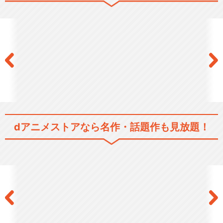
編
NARUTO‐ナルト‐綱手捜索編
NARUTO‐ナルト‐サスケ奪還
編
dアニメストアなら
名作・話題作も見放題！
NARUTO‐ナルト‐オリジナル
編1