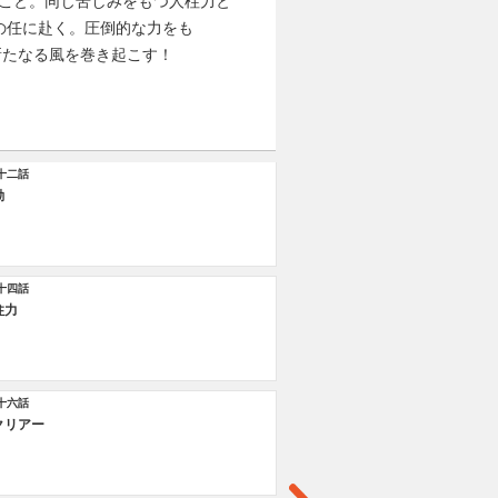
ること。同じ苦しみをもつ人柱力と
の任に赴く。圧倒的な力をも
新たなる風を巻き起こす！
十二話
第
動
因
十四話
第
柱力
隠
十六話
第
クリアー
我