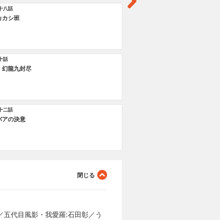
十八話
第
カカシ班
罠
十話
第
・幻龍九封尽
サ
十二話
第
バアの決意
「
／五代目風影・我愛羅:石田彰／う