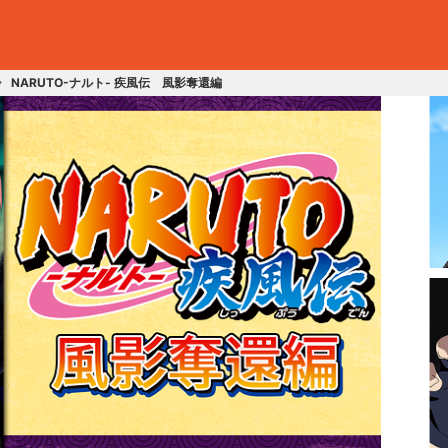
NARUTO-ナルト- 疾風伝 風影奪還編