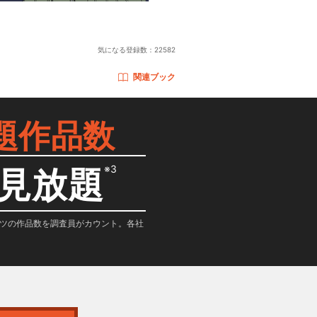
気になる登録数：
22582
関連ブック
題作品数
※3
見放題
テンツの作品数を調査員がカウント。各社