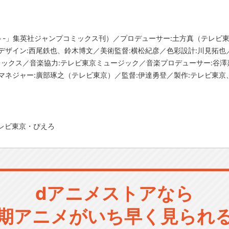
ナルト-」集英社ジャンプコミックス刊）／プロデューサー:土方真（テレ
デザイン:西尾鉄也、鈴木博文／美術監督:横松紀彦／色彩設計:川見拓也
ニプレックス／音楽協力:テレビ東京ミュージック／音楽プロデューサー:谷
ネジャー:廣部琢之（テレビ東京）／監督:伊達勇登／製作:テレビ東京、s
レビ東京・ぴえろ
dアニメストアなら
期アニメがいち早く見られ