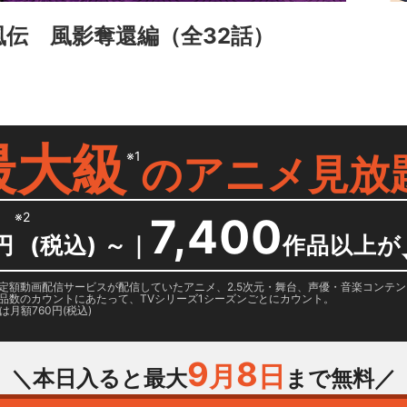
疾風伝 風影奪還編
（全32話）
最大級
※1
の
アニメ見放
※2
7,400
円
(税込) ～
｜
作品以上が
日に国内定額動画配信サービスが配信していたアニメ、2.5次元・舞台、声優・音楽コン
品数のカウントにあたって、TVシリーズ1シーズンごとにカウント。
月額760円(税込)
9
8
月
日
＼本日入ると最大
まで無料／