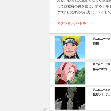
入る。砂隠れの風影となった我愛羅
して我愛羅の身を案じ、憤るナル
つ“暁”との対決の行方は！？そ
アクション/バトル
第二百二十一話
帰郷
第二百二十三話
修業の成果
第二百二十五話
風影として…