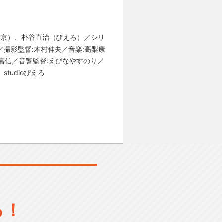
ビ東京）、朴谷直治（ぴえろ）／シリ
／撮影監督:木村伸夫／音楽:高梨康
澤嘉信／音響監督:えびなやすのり／
tudioぴえろ
る！