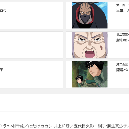
第二百二
ロウ
出撃、
第二百三
封印術
第二百三
子
隠居バ
クラ:中村千絵／はたけカカシ:井上和彦／五代目火影・綱手:勝生真沙子