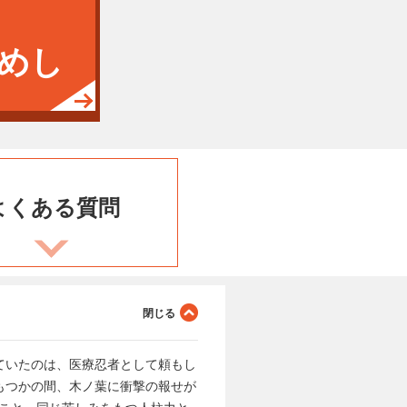
めし
よくある
質問
ていたのは、医療忍者として頼もし
もつかの間、木ノ葉に衝撃の報せが