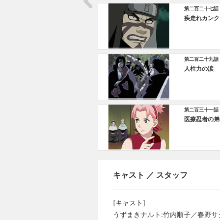
第二百二十七話
疾走れカンク
第二百二十九話
人柱力の涙
第二百三十一話
医療忍者の弟
キャスト ／ スタッフ
[キャスト]
うずまきナルト:竹内順子／春野サ