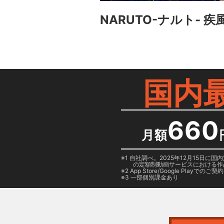
NARUTO-ナルト- 
国内
660
月額
1 自社調べ。2025年12月15
の定額制動画サービスにおける作
2
App Store/Google Play
でのご契約は
3 一部個別課金あり