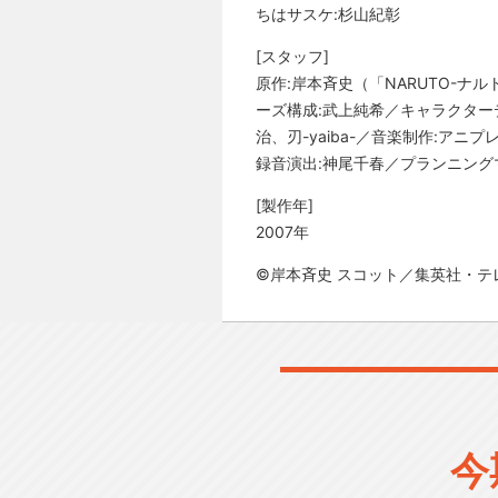
ちはサスケ:杉山紀彰
[スタッフ]
原作:岸本斉史（「NARUTO-
ーズ構成:武上純希／キャラクター
治、刃-yaiba-／音楽制作:ア
録音演出:神尾千春／プランニングマ
[製作年]
2007年
©岸本斉史 スコット／集英社・テ
今