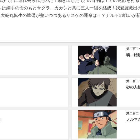
が“暁”に連れ去られたのだ！動き出した“暁”の目的は全ての尾獣を狩
トは綱手の命のもとサクラ、カカシと共に三人一組を結成！我愛羅救出
して大蛇丸転生の準備が整いつつあるサスケの運命は！？ナルトの戦いが
第二百二
暁、始
第二百二
砂の人
第二百二
！
ノルマ