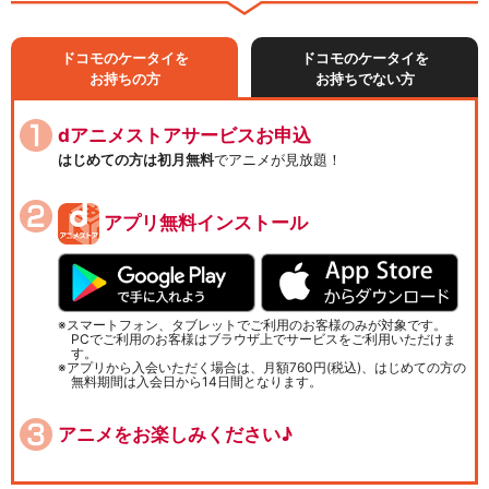
ドコモのケータイを
ドコモのケータイを
お持ちの方
お持ちでない方
dアニメストアサービスお申込
はじめての方は初月無料
でアニメが見放題！
アプリ無料インストール
スマートフォン、タブレットでご利用のお客様のみが対象です。
PCでご利用のお客様はブラウザ上でサービスをご利用いただけま
す。
アプリから入会いただく場合は、月額760円(税込)、はじめての方の
無料期間は入会日から14日間となります。
アニメをお楽しみください♪