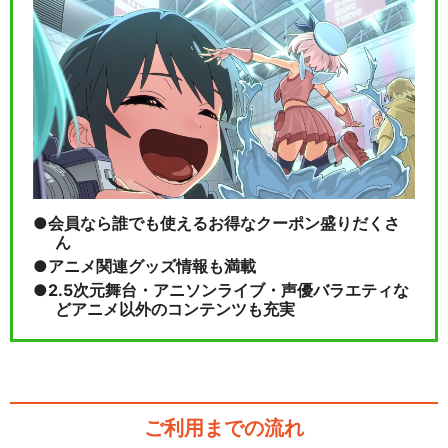
界大戦編(3)
NARUTO-ナルト- 疾風伝 忍
界大戦編(4)
会員なら誰でも使えるお得なクーポン盛りだくさ
ん
閉じる
アニメ関連グッズ情報も満載
2.5次元舞台・アニソンライブ・声優バラエティな
どアニメ以外のコンテンツも充実
ご利用までの流れ