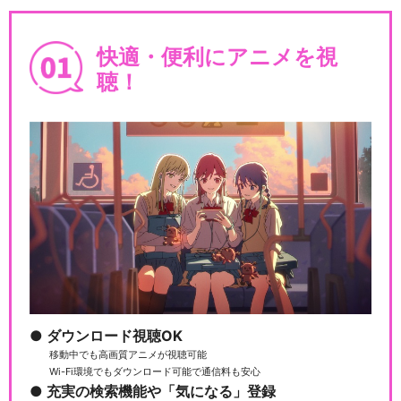
快適・便利にアニメを視
聴！
NARUTO-ナルト- 疾風伝 飛
段・角都編
NARUTO-ナルト- 疾風伝 三
尾編
NARUTO-ナルト- 疾風伝 自
来也VSペイ…
ダウンロード視聴OK
移動中でも高画質アニメが視聴可能
Wi-Fi環境でもダウンロード可能で通信料も安心
充実の検索機能や「気になる」登録