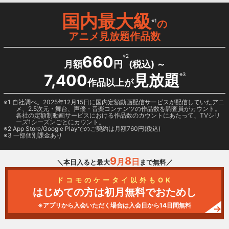
国内最大級
※1
の
アニメ見放題作品数
660
※2
月額
円
(税込) ～
7,400
見放題
※3
作品以上が
1 自社調べ。2025年12月15日に国内定額動画配信サービスが配信していたアニ
メ、2.5次元・舞台、声優・音楽コンテンツの作品数を調査員がカウント。
各社の定額制動画サービスにおける作品数のカウントにあたって、TVシリ
ーズ1シーズンごとにカウント。
2
App Store/Google Play
でのご契約は月額760円(税込)
3 一部個別課金あり
9
8
月
日
＼本日入ると最大
まで無料／
ドコモのケータイ以外もOK
はじめての方は初月無料でおためし
※アプリから入会いただく場合は入会日から14日間無料