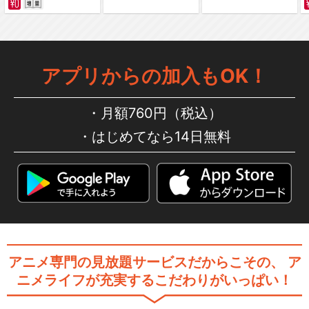
NARUTO‐ナルト‐オリジナル
編4
アプリからの加入もOK！
月額760円（税込）
NARUTO-ナルト- 疾風伝 風
はじめてなら14日無料
影奪還編
NARUTO-ナルト- 疾風伝 サ
スケ再会編
アニメ専門の見放題サービスだからこその、
ア
ニメライフが充実するこだわりがいっぱい！
NARUTO-ナルト- 疾風伝 守
護忍十二士編