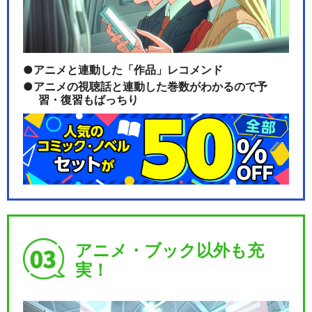
NARUTO-ナルト- 疾風伝 忍
界大戦編(1)
アニメと連動した「作品」レコメンド
アニメの視聴話と連動した巻数がわかるので予
習・復習もばっちり
NARUTO-ナルト- 疾風伝 忍
界大戦編(2)
NARUTO-ナルト- 疾風伝 特
別編 力-C…
アニメ・ブック以外も充
実！
NARUTO-ナルト- 疾風伝 忍