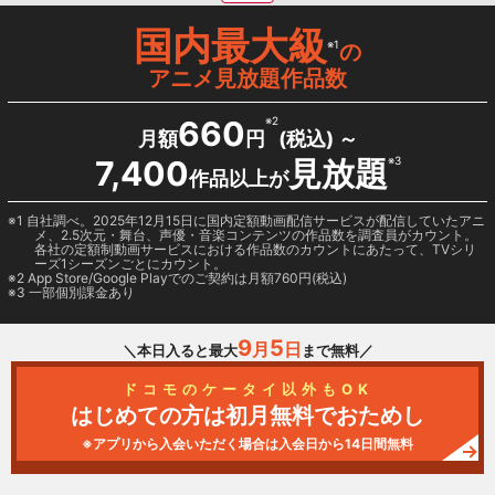
国内最大級
※1
の
アニメ見放題作品数
660
※2
月額
円
(税込) ～
7,400
見放題
※3
作品以上が
1 自社調べ。2025年12月15日に国内定額動画配信サービスが配信していたアニ
メ、2.5次元・舞台、声優・音楽コンテンツの作品数を調査員がカウント。
各社の定額制動画サービスにおける作品数のカウントにあたって、TVシリ
ーズ1シーズンごとにカウント。
2
App Store/Google Play
でのご契約は月額760円(税込)
3 一部個別課金あり
9
5
月
日
＼本日入ると最大
まで無料／
ドコモのケータイ以外もOK
はじめての方は初月無料でおためし
※アプリから入会いただく場合は入会日から14日間無料