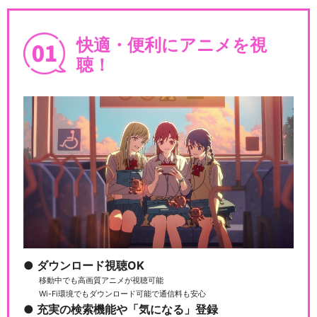
快適・便利にアニメを視
魔法つかいプリキュア！！～
MIRAI DAYS～
聴！
キラキラ☆プリキュアアラモ
ード
HUGっと！プリキュア
ダウンロード視聴OK
移動中でも高画質アニメが視聴可能
Wi-Fi環境でもダウンロード可能で通信料も安心
スター☆トゥインクルプリキ
充実の検索機能や「気になる」登録