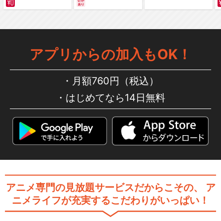
編～ カラー版
ドキドキ！プリキュア
アプリからの加入もOK！
ハピネスチャージプリキュ
月額760円（税込）
ア！
はじめてなら14日無料
Go！プリンセスプリキュア
アニメ専門の見放題サービスだからこその、
ア
魔法つかいプリキュア！
ニメライフが充実するこだわりがいっぱい！