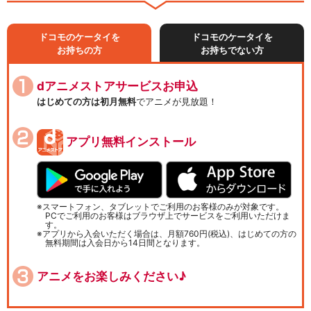
ドコモのケータイを
ドコモのケータイを
お持ちの方
お持ちでない方
dアニメストアサービスお申込
はじめての方は初月無料
でアニメが見放題！
アプリ無料インストール
スマートフォン、タブレットでご利用のお客様のみが対象です。
PCでご利用のお客様はブラウザ上でサービスをご利用いただけま
す。
アプリから入会いただく場合は、月額760円(税込)、はじめての方の
無料期間は入会日から14日間となります。
アニメをお楽しみください♪