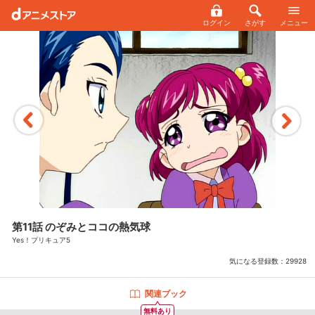
ログイン
さがす
メニュー
第11話 のぞみとココの熱気球
Yes！プリキュア5
気になる登録数：
29928
関連ブック
無料あり