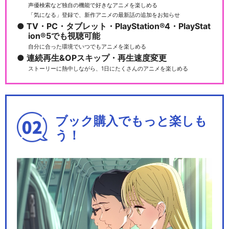
ュア
声優検索など独自の機能で好きなアニメを楽しめる
「気になる」登録で、新作アニメの最新話の追加をお知らせ
TV・PC・タブレット・PlayStation®4・PlayStat
ion®5でも視聴可能
自分に合った環境でいつでもアニメを楽しめる
ヒーリングっど♥プリキュア
連続再生&OPスキップ・再生速度変更
ストーリーに熱中しながら、1日にたくさんのアニメを楽しめる
トロピカル～ジュ！プリキュ
ブック購入でもっと楽しも
ア
う！
デリシャスパーティ♡プリキ
ュア