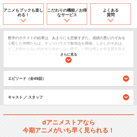
アニメもブックも
楽し
こだわりの機能／
お得
よくある
める！
なサービス
質問
数学の小テストの結果は、あまりにも悲惨すぎた。成績の悪いのぞみを
心配した仲間たちは、ナッツハウスで勉強会を開催。しかしのぞみは、
どこが分からないのかすら分からない様子。一同は何とかやる気を出さ
せようと「プリキュアをやっている場合じゃない」と励ますが、のぞみ
さらに見る
はその言葉にショックを受け…。
SF/ファンタジー
アクション/バトル
エピソード（全49話）
キッズ/ファミリー
キャスト ／ スタッフ
シリーズ／関連のアニメ作品
ふたりはプリキュア
dアニメストアなら
今期アニメがいち早く見られる！