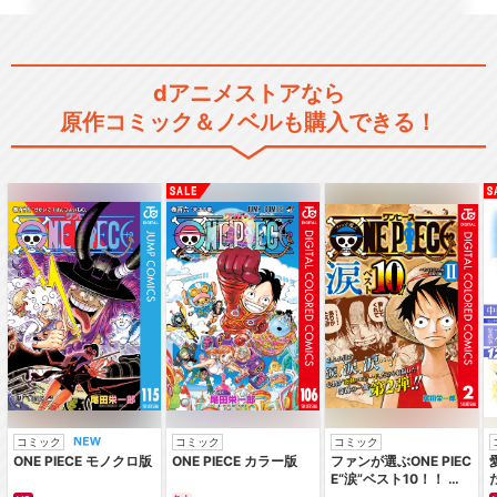
dアニメストアなら
ハートキャッチプリキュア！
原作コミック＆ノベルも購入できる！
スイートプリキュア♪
スマイルプリキュア！
コミック
コミック
コミック
ONE PIECE モノクロ版
ONE PIECE カラー版
ファンが選ぶONE PIEC
E“涙”ベスト10！！ ～
サバイバルの海 超新星