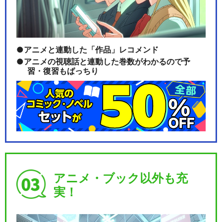
ひろがるスカイ！プリキュア
アニメと連動した「作品」レコメンド
アニメの視聴話と連動した巻数がわかるので予
習・復習もばっちり
キボウノチカラ～オトナプリ
キュア’２３～
わんだふるぷりきゅあ！
アニメ・ブック以外も充
実！
キミとアイドルプリキュア♪