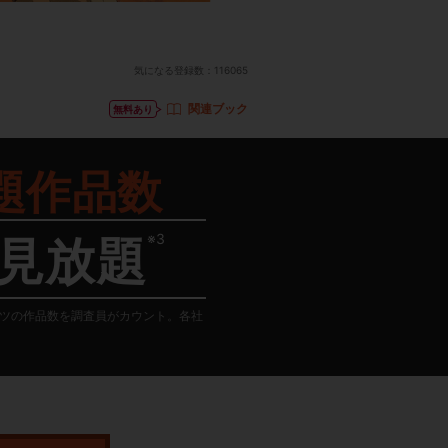
気になる登録数：
116065
関連ブック
無料あり
題作品数
※3
見放題
テンツの作品数を調査員がカウント。各社