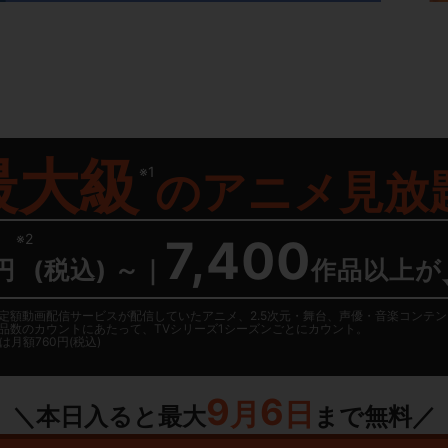
）
最大級
※1
の
アニメ見放
※2
7,400
円
(税込) ～
｜
作品以上が
日に国内定額動画配信サービスが配信していたアニメ、2.5次元・舞台、声優・音楽コン
品数のカウントにあたって、TVシリーズ1シーズンごとにカウント。
月額760円(税込)
9
6
月
日
＼本日入ると最大
まで無料／