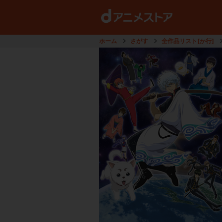
ホーム
さがす
全作品リスト[か行]