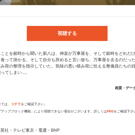
少年ジャンプ｣／監督:高松信司／シリーズ構成:大和屋 暁／キャラクタ
:野村裕樹／色彩設定:歌川律子／撮影監督:老平 英／編集:瀬山武司／CG監督
ション制作:サンライズ／製作:テレビ東京、電通、サンライズ
視聴する
たことを銀時から聞いた新八は、神楽が万事屋を、そして銀時をどれだ
と食って掛かる。そして自分も辞めると言い放ち、万事屋を去るのだっ
電通・BNP
積み荷の整理を指示していた。気味の悪い積み荷に怯える整備員たちの
割ってしまい…。
画質・デー
dアニメストアなら
いては、
コチラ
をご確認下さい。
期アニメがいち早く見られ
プアップブロック機能」により視聴できない場合がございます。詳しくは
FAQ
をご確認下さ
英社・テレビ東京・電通・BNP