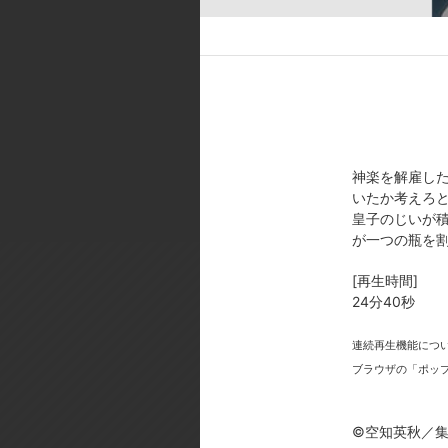
[スタッフ]
原作:空知英秋／掲載:集英社｢週刊
デザインワークス:今石 進／美術監督
s／音響監督:小林克良／アニメー
[製作年]
2006年
神楽を解雇し
いたか考えろ
©空知英秋／集英社・テレビ東京・
皇子のじいが
が一つの瓶を
[再生時間]
24分40秒
連続再生機能につ
今
ブラウザの「ポッ
©空知英秋／集