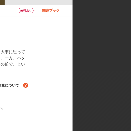
関連ブック
無料あり
ーデザイン･総作画監督:竹内進二／
:真田竹志／音楽:Audio High
け大事に思って
た。一方、ハタ
目の前で、じい
タ量について
る！
い。