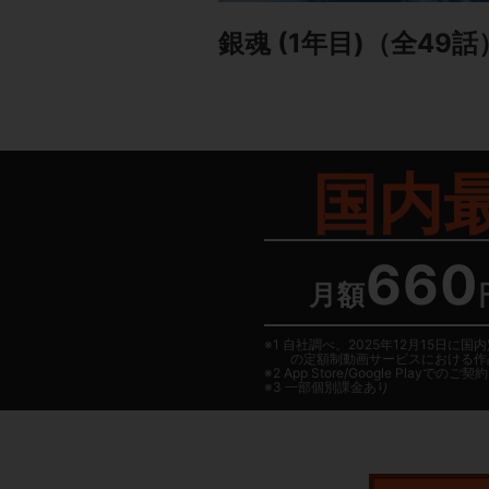
銀魂 (1年目)
（全49話
国内
660
月額
1 自社調べ。2025年12月15
の定額制動画サービスにおける作
2
App Store/Google Play
でのご契約は
3 一部個別課金あり