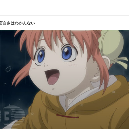
第10話
面白さはわかんない
やるべし
疲れた
第12話
した団子なんてなぁ団子じゃねぇバカヤ
第一印
大助／神楽:釘宮理恵／定春:高橋美佳子／近藤 勲:千葉進歩／土方十四
本規夫／桂 小太郎:石田 彰／志村 妙:雪野五月／お登勢:くじら／キャサ
:三木眞一郎／服部全蔵:藤原啓治／ハタ皇子:阪口候一／寺門 通:高橋美