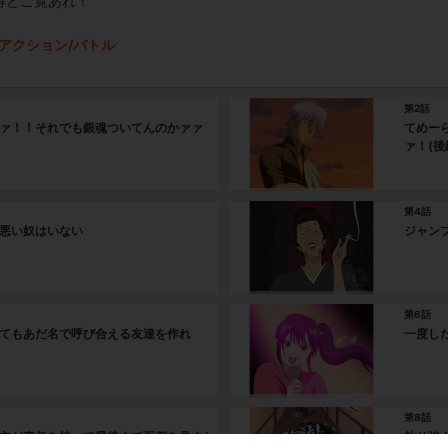
得とご覧あれ！
アクション/バトル
第2話
ァ！！それでも銀魂ついてんのかァァ
てめー
ァ！(後
第4話
悪い奴はいない
ジャン
第6話
てもあだ名で呼び合える友達を作れ
一度し
第8話
主が責任を持って最後まで面倒を見まし
粘り強