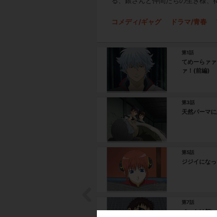
る、銀さんと仲間たちの生き様、
コメディ/ギャグ
ドラマ/青春
第1話
てめーらァァ
ァ！(前編)
第3話
天然パーマに
第5話
ジジイになっ
第7話
ペットは飼い