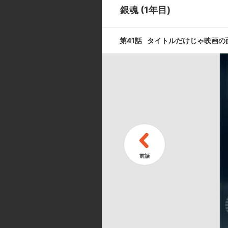
ょう
銀魂 (1年目)
第9話
第41話
タイトルだけじゃ映画の
喧嘩はグーで
第11話
べちゃべちゃ
ロー
キャスト ／ スタッフ
[キャスト]
坂田銀時:杉田智和／志村新八:阪口
山崎 退:太田哲治／松平片栗虎:若
／猿飛あやめ:小林ゆう／坂本辰馬