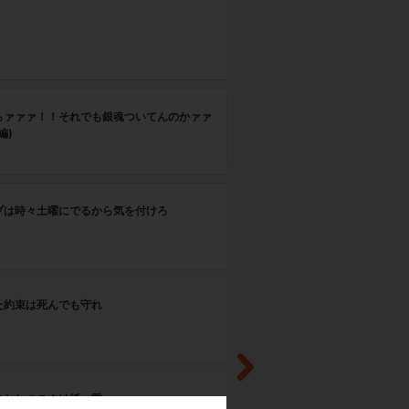
第
らァァァ！！それでも銀魂ついてんのかァァ
コ
編)
第
プは時々土曜にでるから気を付けろ
飼
第
た約束は死んでも守れ
親
第
さとしつこさは紙一重
海