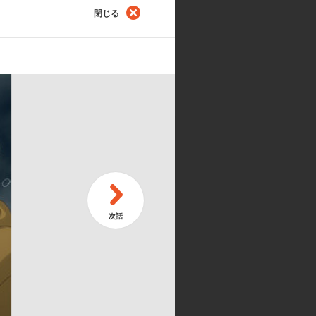
ぎ
閉じる
第
時は酸っぱい物を
男
ち
第
象がいい奴にロクな奴はいない
困
郎:中井和哉／沖田総悟:鈴村健一／
リン:杉本ゆう／長谷川泰三:立木文彦
佳子