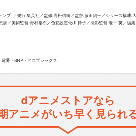
ャンプ｣／発行:集英社／監修:高松信司／監督:藤田陽一／シリーズ構成:
志／美術監督:野村裕樹／色彩設定:歌川律子／撮影監督:老平 英／編集:
電通・BNP・アニプレックス
dアニメストアなら
期アニメがいち早く見られ