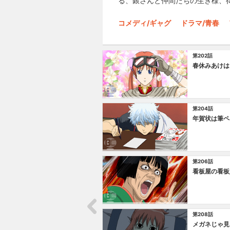
る、銀さんと仲間たちの生き様、
コメディ/ギャグ
ドラマ/青春
第202話
春休みあけは
第204話
年賀状は筆ペ
第206話
看板屋の看板
第208話
メガネじゃ見