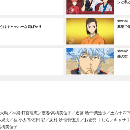
ツと私
第211話
うはキャッホーな奴ばかり
墓場で
第213話
鉄の街
大助／神楽:釘宮理恵／定春:高橋美佳子／近藤 勲:千葉進歩／土方十四
本規夫／桂 小太郎:石田 彰／志村 妙:雪野五月／お登勢:くじら／キャサ
高橋美佳子