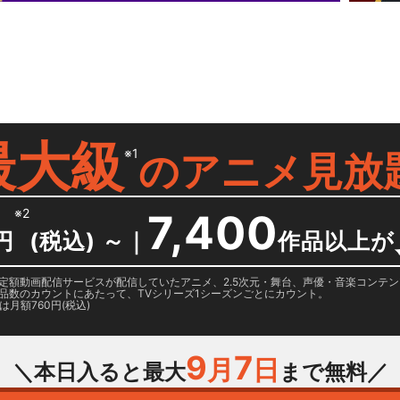
最大級
※1
の
アニメ見放
※2
7,400
円
(税込) ～
｜
作品以上が
日に国内定額動画配信サービスが配信していたアニメ、2.5次元・舞台、声優・音楽コン
品数のカウントにあたって、TVシリーズ1シーズンごとにカウント。
月額760円(税込)
9
7
月
日
＼本日入ると最大
まで無料／