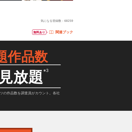
気になる登録数：
68259
関連ブック
無料あり
題作品数
※3
見放題
テンツの作品数を調査員がカウント。各社