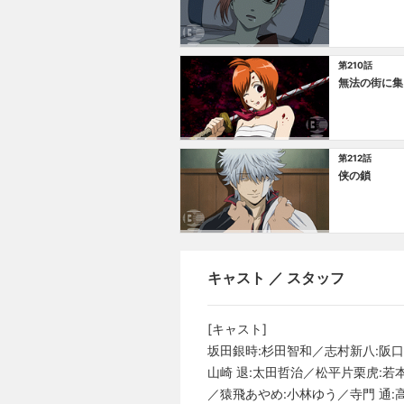
第210話
無法の街に集
第212話
侠の鎖
キャスト ／ スタッフ
[キャスト]
坂田銀時:杉田智和／志村新八:阪口
山崎 退:太田哲治／松平片栗虎:若
／猿飛あやめ:小林ゆう／寺門 通: