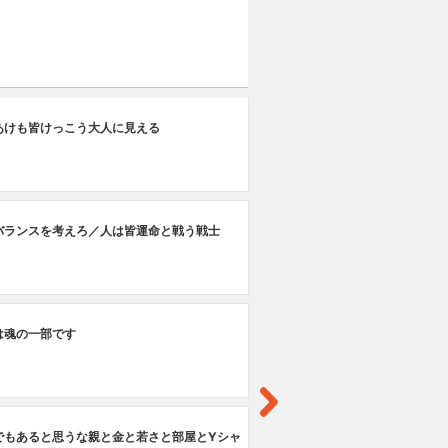
第
あけも皆けっこう大人に見える
お
第
バランスを考えろ／人は皆運命と戦う戦士
工
第
は魂の一部です
カ
第
でもあると思うな親と金と若さと部屋とYシャ
銭