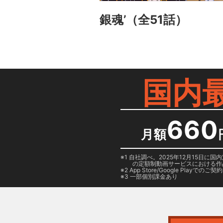
銀魂’
（全51話）
国内
660
月額
1 自社調べ。2025年12月15
の定額制動画サービスにおける作
2
App Store/Google Play
でのご契約は
3 一部個別課金あり