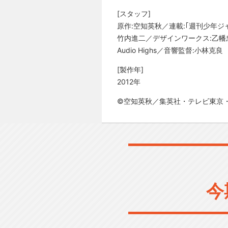
[スタッフ]
原作:空知英秋／連載:｢週刊少年ジ
竹内進二／デザインワークス:乙幡忠
Audio Highs／音響監督:小林克良
[製作年]
2012年
©空知英秋／集英社・テレビ東京・
今