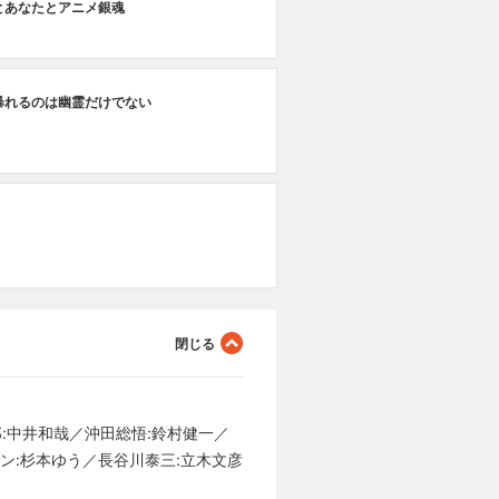
とあなたとアニメ銀魂
第
暴れるのは幽霊だけでない
名
第
青
郎:中井和哉／沖田総悟:鈴村健一／
リン:杉本ゆう／長谷川泰三:立木文彦