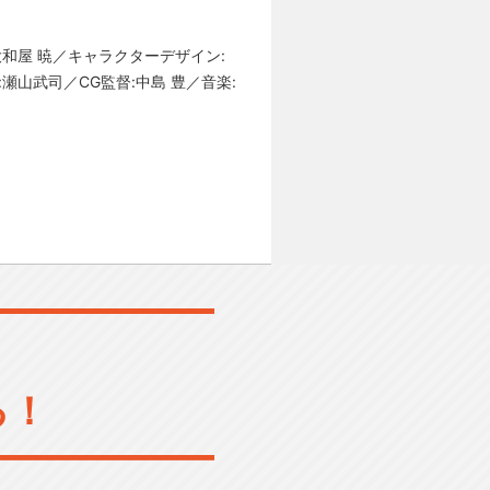
大和屋 暁／キャラクターデザイン:
瀬山武司／CG監督:中島 豊／音楽:
る！