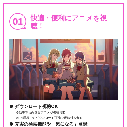
遠なれ
快適・便利にアニメを視
聴！
銀魂 THE FINAL
銀魂 THE SEMI-FINAL
銀魂 ジャンプスペシャルア
ダウンロード視聴OK
ニメフェスタ2014
移動中でも高画質アニメが視聴可能
Wi-Fi環境でもダウンロード可能で通信料も安心
充実の検索機能や「気になる」登録