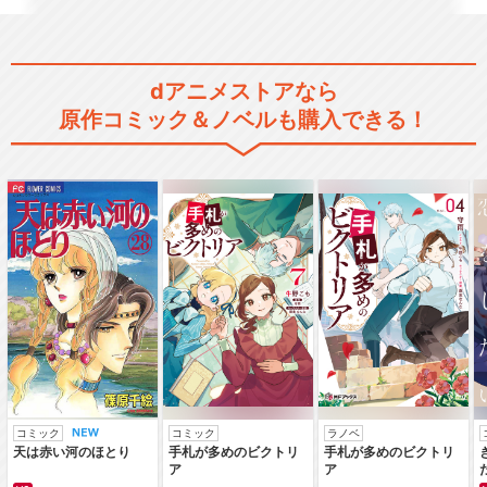
銀魂’
dアニメストアなら
原作コミック＆ノベルも購入できる！
銀魂’ 延長戦
銀魂゜
銀魂 第295.5話 愛染香
コミック
コミック
ラノベ
天は赤い河のほとり
手札が多めのビクトリ
手札が多めのビクトリ
篇・前編
ア
ア