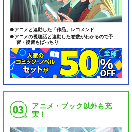
銀魂オンシアター2D かぶき町
アニメと連動した「作品」レコメンド
四天王篇
アニメの視聴話と連動した巻数がわかるので予
習・復習もばっちり
3年Z組銀八先生
閉じる
アニメ・ブック以外も充
実！