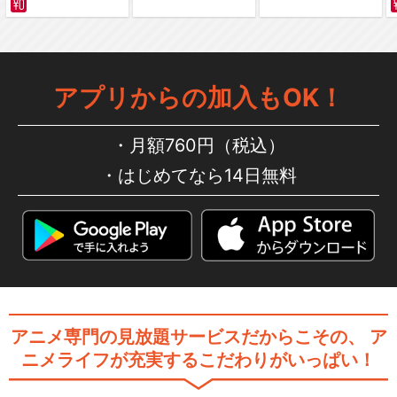
銀魂 第295.5話 愛染香
篇・後編
アプリからの加入もOK！
月額760円（税込）
はじめてなら14日無料
銀魂.
劇場版 銀魂 新訳紅桜篇
アニメ専門の見放題サービスだからこその、
ア
ニメライフが充実するこだわりがいっぱい！
劇場版銀魂 完結篇 万事屋よ永