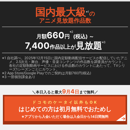
国内最大級
※1
の
アニメ見放題作品数
660
※2
月額
円
(税込) ～
7,400
見放題
※3
作品以上が
1 自社調べ。2025年12月15日に国内定額動画配信サービスが配信していたアニ
メ、2.5次元・舞台、声優・音楽コンテンツの作品数を調査員がカウント。
各社の定額制動画サービスにおける作品数のカウントにあたって、TVシリ
ーズ1シーズンごとにカウント。
2
App Store/Google Play
でのご契約は月額760円(税込)
3 一部個別課金あり
9
4
月
日
＼本日入ると最大
まで無料／
ドコモのケータイ以外もOK
はじめての方は初月無料でおためし
※アプリから入会いただく場合は入会日から14日間無料