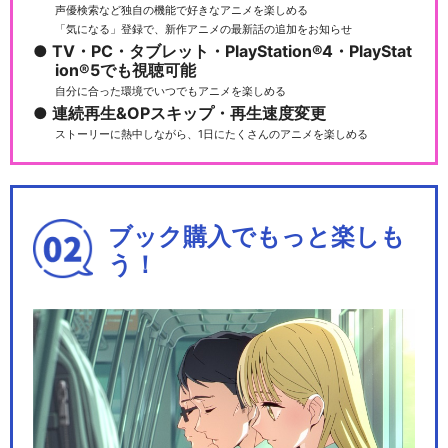
声優検索など独自の機能で好きなアニメを楽しめる
「気になる」登録で、新作アニメの最新話の追加をお知らせ
銀魂オンシアター2D バラガキ
TV・PC・タブレット・PlayStation®4・PlayStat
篇
ion®5でも視聴可能
自分に合った環境でいつでもアニメを楽しめる
連続再生&OPスキップ・再生速度変更
ストーリーに熱中しながら、1日にたくさんのアニメを楽しめる
銀魂オンシアター2D 一国傾城
篇
ブック購入でもっと楽しも
う！
銀魂オンシアター2D 金魂篇
銀魂オンシアター2D 真選組動
乱篇