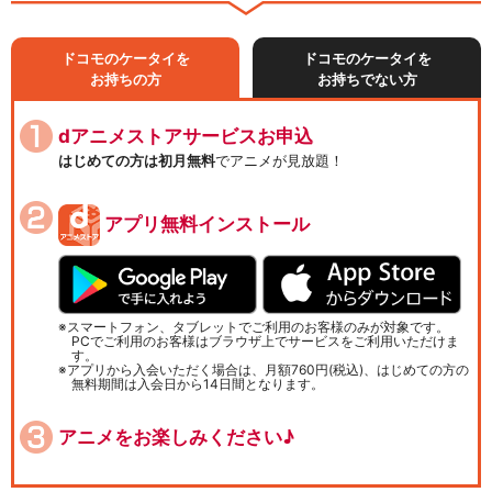
ドコモのケータイを
ドコモのケータイを
お持ちの方
お持ちでない方
dアニメストアサービスお申込
はじめての方は初月無料
でアニメが見放題！
アプリ無料インストール
スマートフォン、タブレットでご利用のお客様のみが対象です。
PCでご利用のお客様はブラウザ上でサービスをご利用いただけま
す。
アプリから入会いただく場合は、月額760円(税込)、はじめての方の
無料期間は入会日から14日間となります。
アニメをお楽しみください♪