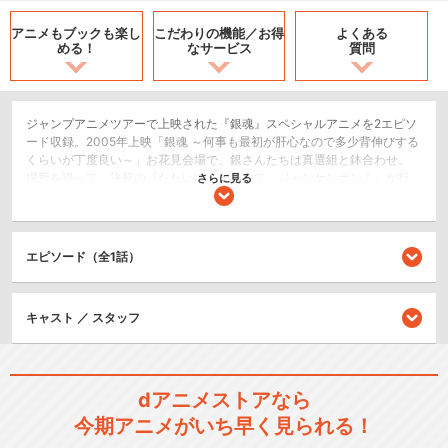
アニメもブックも
楽し
こだわりの機能／
お得
よくある
める！
なサービス
質問
ジャンプアニメツアーで上映された『銀魂』スペシャルアニメを2エピソ
ード収録。2005年上映「銀魂 ～何事も最初が肝心なので多少背伸びする
くらいが丁度良い～」お花見会場で、銀さんたちは真選組と鉢合わせ。
場所を巡って、決死の『たたいて、かぶって、ジャンケンポン！』が行
さらに見る
われて…。2008年上映「劇場版銀魂 ～白夜叉降誕～ 予告篇」時は攘夷戦
争。突如江戸に舞い降りて、幕府に開国を迫ってきた異人「天人（あま
んと）」。その高圧的な態度に一部の侍たちは刀を手に、天人たちを追
い払おうと一斉蜂起して…。
エピソード（全1話）
コメディ/ギャグ
ドラマ/青春
キャスト ／ スタッフ
アクション/バトル
シリーズ／関連のアニメ作品
dアニメストアなら
今期アニメがいち早く見られる！
銀魂 (1年目)