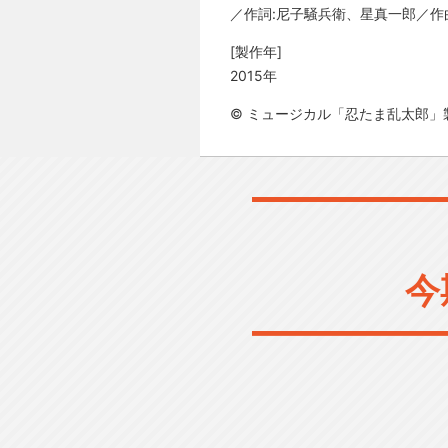
／作詞:尼子騒兵衛、星真一郎／作曲:
[製作年]
2015年
© ミュージカル「忍たま乱太郎」
今