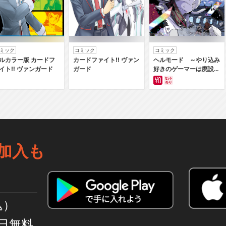
ミック
コミック
コミック
ルカラー版 カードフ
カードファイト‼ ヴァン
ヘルモード ～やり込み
イト‼ ヴァンガード
ガード
好きのゲーマーは廃設定
の異世界で無双する～は
じまりの召喚士
加入も
込）
日無料