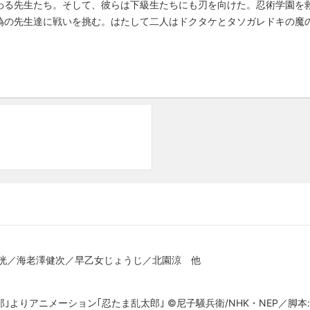
わる先生たち。そして、彼らは下級生たちにも刃を向けた。忍術学園を
偽の先生達に戦いを挑む。はたして二人はドクタケとタソガレドキの魔
江洸／海老澤健次／早乙女じょうじ／北園涼 他
郎｣よりアニメーション｢忍たま乱太郎｣ ©尼子騒兵衛/NHK・NEP／脚