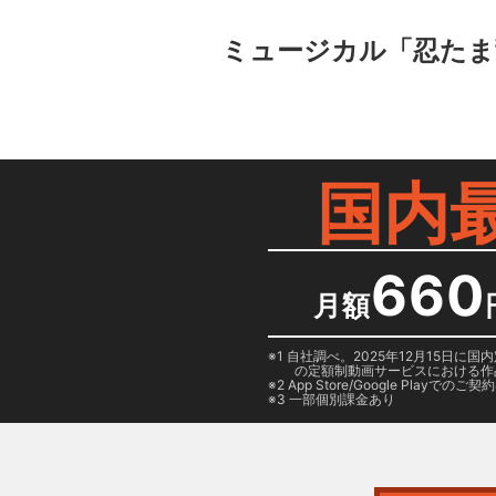
ミュージカル「忍たま
国内
660
月額
1 自社調べ。2025年12月15
の定額制動画サービスにおける作
2
App Store/Google Play
でのご契約は
3 一部個別課金あり