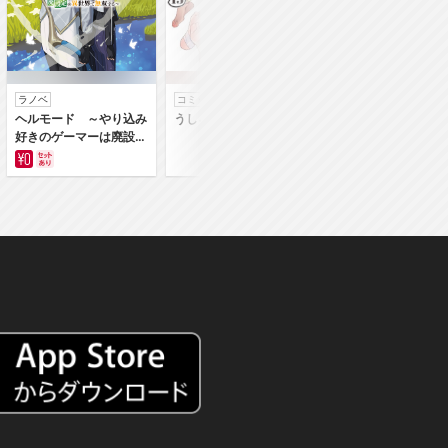
ラノベ
コミック
コミック
ヘルモード ～やり込み
うしろの正面カムイさん
うちの弟どもがすみ
好きのゲーマーは廃設定
ん
の異世界で無双する～