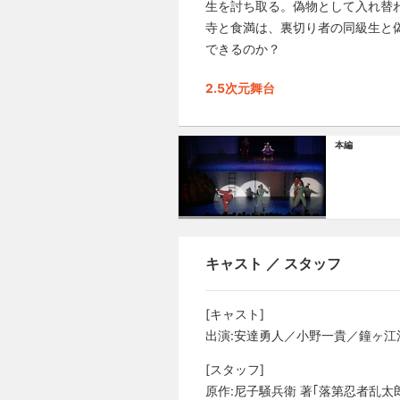
生を討ち取る。偽物として入れ替
寺と食満は、裏切り者の同級生と
できるのか？
2.5次元舞台
本編
キャスト ／ スタッフ
[キャスト]
出演:安達勇人／小野一貴／鐘ヶ
[スタッフ]
原作:尼子騒兵衛 著｢落第忍者乱太