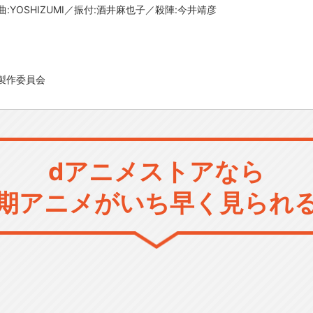
YOSHIZUMI／振付:酒井麻也子／殺陣:今井靖彦
製作委員会
dアニメストアなら
期アニメがいち早く見られ