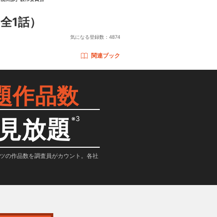
全1話）
気になる登録数：
4874
関連ブック
題作品数
※3
見放題
テンツの作品数を調査員がカウント。各社