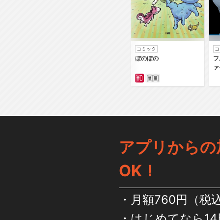
コミック
コ
ぼのぼの
フ
ァ
アプリからの
OK！
月額760円（税
はじめてなら14