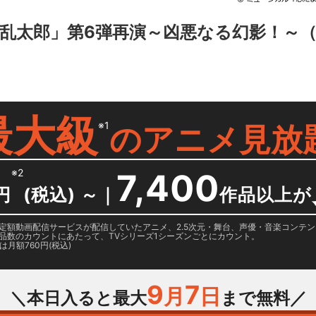
乱太郎」第6弾再演～凶悪なる幻影！～
（
最大級
※1
の
アニメ見放
※2
7,400
円
(税込) ～
｜
作品以上が
日に国内定額動画配信サービスが配信していたアニメ、2.5次元・舞台、声優・音楽コン
品数のカウントにあたって、TVシリーズ1シーズンごとにカウント。
月額760円(税込)
9
7
月
日
＼本日入ると最大
まで無料／