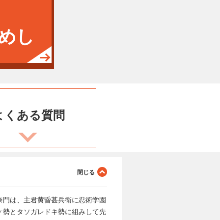
めし
よくある
質問
奈門は、主君黄昏甚兵衛に忍術学園
ケ勢とタソガレドキ勢に組みして先