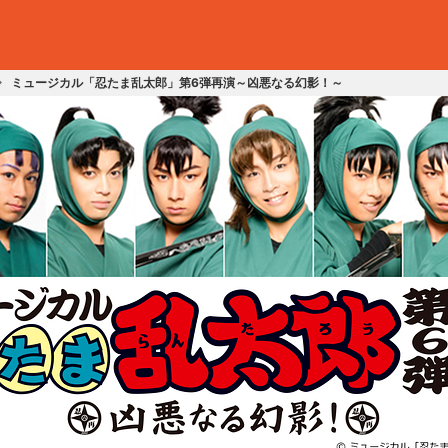
ミュージカル「忍たま乱太郎」第6弾再演～凶悪なる幻影！～