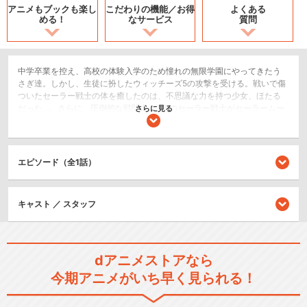
アニメもブックも
楽し
こだわりの機能／
お得
よくある
める！
なサービス
質問
中学卒業を控え、高校の体験入学のため憧れの無限学園にやってきたう
さぎ達。しかし、生徒に扮したウィッチーズ5の攻撃を受ける。戦いで傷
ついたセーラー戦士の体を癒したのは、不思議な力を持つ少女、ほたる
だった…。さらに、圧倒的な戦闘力の2人のセーラー戦士がセーラームー
さらに見る
ン達の前に登場。彼女たちの使命とは…｢タリスマン｣｢破滅の神｣とは何な
のか…。セーラー戦士の新たな戦いが始まる！
2.5次元舞台
エピソード（全1話）
シリーズ／関連のアニメ作品
キャスト ／ スタッフ
美少女戦士セーラームーン
dアニメストアなら
今期アニメがいち早く見られる！
美少女戦士セーラームーンR