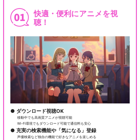
ミュージカル「美少女戦士セ
ーラームーン」-La…
快適・便利にアニメを視
聴！
ミュージカル「美少女戦士セ
ーラームーン」-Pe…
ミュージカル「美少女戦士セ
ーラームーン」-Am…
ダウンロード視聴OK
ミュージカル「美少女戦士セ
移動中でも高画質アニメが視聴可能
ーラームーン」-Le…
Wi-Fi環境でもダウンロード可能で通信料も安心
充実の検索機能や「気になる」登録
声優検索など独自の機能で好きなアニメを楽しめる