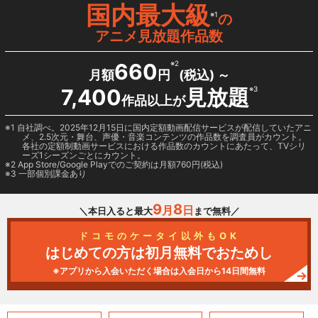
国内最大級
※1
の
アニメ見放題作品数
660
※2
月額
円
(税込) ～
7,400
見放題
※3
作品以上が
1 自社調べ。2025年12月15日に国内定額動画配信サービスが配信していたアニ
メ、2.5次元・舞台、声優・音楽コンテンツの作品数を調査員がカウント。
各社の定額制動画サービスにおける作品数のカウントにあたって、TVシリ
ーズ1シーズンごとにカウント。
2
App Store/Google Play
でのご契約は月額760円(税込)
3 一部個別課金あり
9
8
月
日
＼本日入ると最大
まで無料／
ドコモのケータイ以外もOK
はじめての方は初月無料でおためし
※アプリから入会いただく場合は入会日から14日間無料