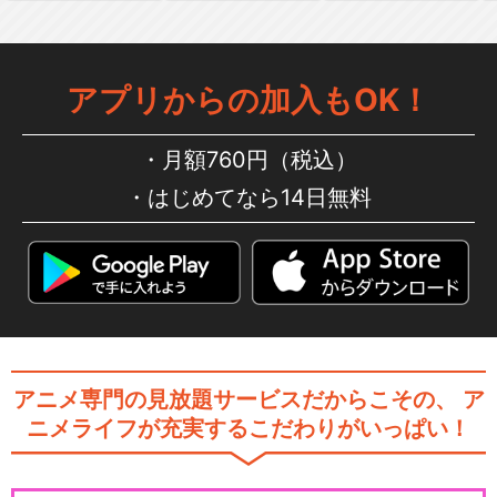
アプリからの加入もOK！
劇場版 美少女戦士セーラーム
ーンＳｕｐｅｒＳ外…
月額760円（税込）
はじめてなら14日無料
美少女戦士セーラームーンCr
ystal
美少女戦士セーラームーンCr
ystal 第3期…
アニメ専門の見放題サービスだからこその、
ア
ニメライフが充実するこだわりがいっぱい！