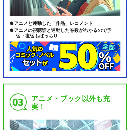
アニメと連動した「作品」レコメンド
乃木坂46版 ミュージカル「美
アニメの視聴話と連動した巻数がわかるので予
少女戦士セーラー…
習・復習もばっちり
乃木坂46“5期生”版 ミュージ
カル「美少女戦…
アニメ・ブック以外も充
乃木坂46“5期生”版 ミュージ
カル「美少女戦…
実！