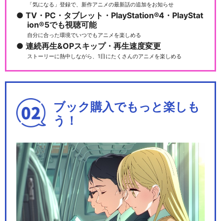
「気になる」登録で、新作アニメの最新話の追加をお知らせ
TV・PC・タブレット・PlayStation®4・PlayStat
ミュージカル「美少女戦士セ
ion®5でも視聴可能
ーラームーン」かぐや…
自分に合った環境でいつでもアニメを楽しめる
連続再生&OPスキップ・再生速度変更
ストーリーに熱中しながら、1日にたくさんのアニメを楽しめる
「美少女戦士セーラームー
ン」30周年記念 Mu…
ブック購入でもっと楽しも
う！
乃木坂46版 ミュージカル「美
少女戦士セーラー…
乃木坂46版 ミュージカル「美
少女戦士セーラー…