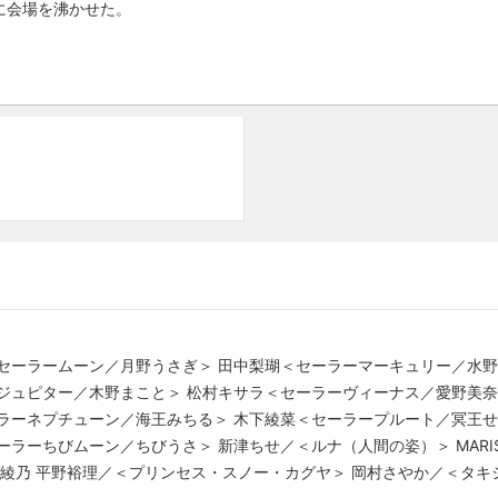
に会場を沸かせた。
セーラームーン／月野うさぎ＞ 田中梨瑚＜セーラーマーキュリー／水野
ジュピター／木野まこと＞ 松村キサラ＜セーラーヴィーナス／愛野美奈
ラーネプチューン／海王みちる＞ 木下綾菜＜セーラープルート／冥王せ
ーラーちびムーン／ちびうさ＞ 新津ちせ／＜ルナ（人間の姿）＞ MARI
澤綾乃 平野裕理／＜プリンセス・スノー・カグヤ＞ 岡村さやか／＜タキ