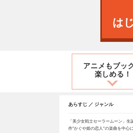
は
アニメもブッ
楽しめる！
あらすじ ／ ジャンル
「美少女戦士セーラームーン」生
作“かぐや姫の恋人"の楽曲を中