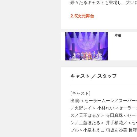
錚々たるキャストも登場し、大い
2.5次元舞台
本編
キャスト ／ スタッフ
[キャスト]
出演:＜セーラームーン／スーパー
／火野レイ＞ 小林れい＜セーラー
ス／天王はるか＞ 寺田真珠＜セー
ン／土萠ほたる＞ 井手柚花／＜セ
ブル＞小泉もえこ 匂坂あゆ美 長