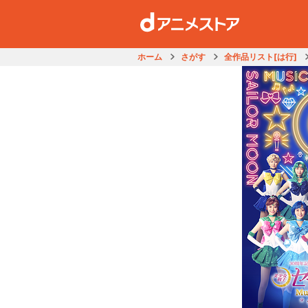
ホーム
さがす
全作品リスト[は行]