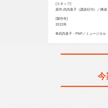
[スタッフ]
原作:武内直子（講談社刊）／構成・
[製作年]
2022年
©武内直子・PNP／ミュージカル
今