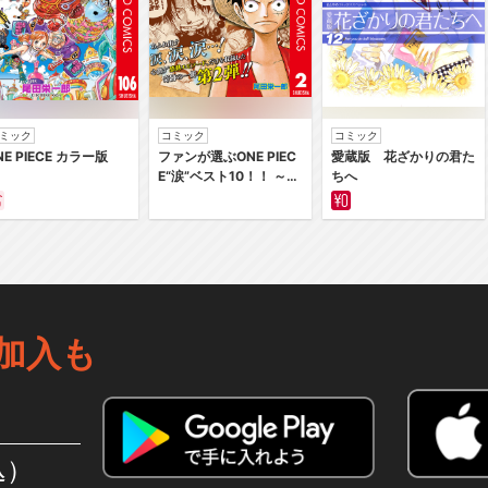
ミック
コミック
コミック
NE PIECE カラー版
ファンが選ぶONE PIEC
愛蔵版 花ざかりの君た
E“涙”ベスト10！！ ～サ
ちへ
バイバルの海 超新星編
～ カラー版
加入も
込）