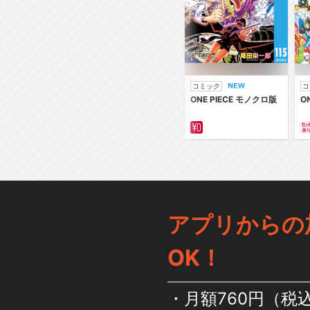
コミック
コ
ONE PIECE モノクロ版
O
アプリからの
OK！
月額760円（税