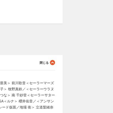
亜美＞ 前川歌音＜セーラーマーズ
子＞ 牧野真鈴／＜セーラーウラヌ
つな＞ 南 千紗登＜セーラーサター
SA＜ルナ＞ 櫻井佑音／＜アンサン
シード仮面／地場 衛＞ 立道梨緒奈