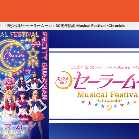
「美少女戦士セーラームーン」30周年記念 Musical Festival -Chronicle-