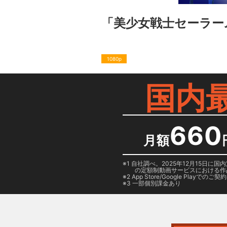
「美少女戦士セーラームーン」3
1080p
国内
660
月額
1 自社調べ。2025年12月15
の定額制動画サービスにおける作
2
App Store/Google Play
でのご契約は
3 一部個別課金あり