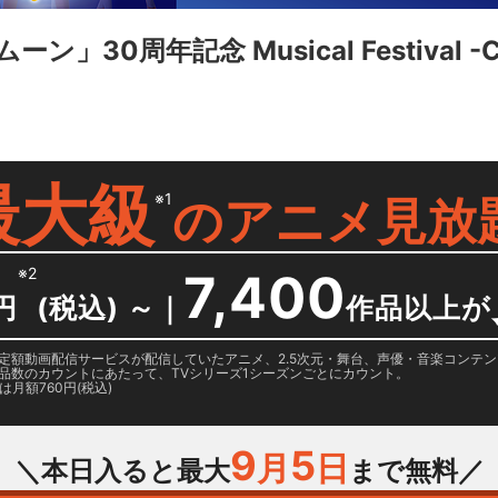
0周年記念 Musical Festival -Chr
最大級
※1
の
アニメ見放
※2
7,400
円
(税込) ～
｜
作品以上が
日に国内定額動画配信サービスが配信していたアニメ、2.5次元・舞台、声優・音楽コン
品数のカウントにあたって、TVシリーズ1シーズンごとにカウント。
月額760円(税込)
9
5
月
日
＼本日入ると最大
まで無料／