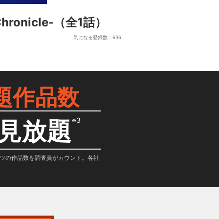
onicle-
（全1話）
気になる登録数：
636
題作品数
※3
見放題
テンツの作品数を調査員がカウント。各社