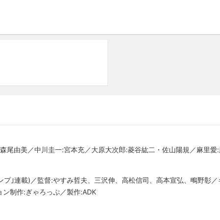
:森尾由美／中川圭一:宮本充／大原大次郎:菱谷紘二・佐山陽規／麻里愛
ャンプ｣連載)／監督:やすみ哲夫、三沢伸、高松信司、高本宣弘、鴫野彰
ン制作:ぎゃろっぷ／製作:ADK