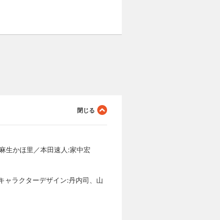
:麻生かほ里／本田速人:家中宏
／キャラクターデザイン:丹内司、山