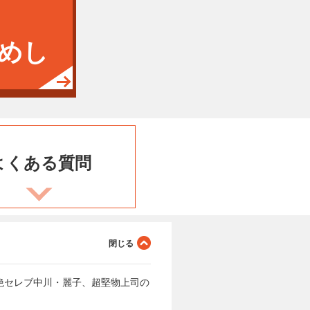
めし
よくある
質問
絶セレブ中川・麗子、超堅物上司の