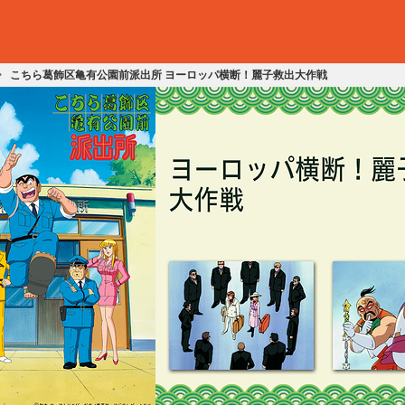
こちら葛飾区亀有公園前派出所 ヨーロッパ横断！麗子救出大作戦