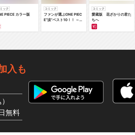
ミック
コミック
コミック
NE PIECE カラー版
ファンが選ぶONE PIEC
愛蔵版 花ざかりの君た
E“涙”ベスト10！！ ～サ
ちへ
バイバルの海 超新星編
～ カラー版
加入も
込）
日無料