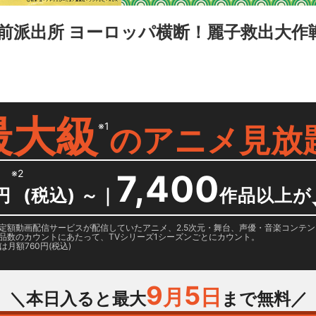
前派出所 ヨーロッパ横断！麗子救出大作
最大級
※1
の
アニメ見放
※2
7,400
円
(税込) ～
｜
作品以上が
日に国内定額動画配信サービスが配信していたアニメ、2.5次元・舞台、声優・音楽コン
品数のカウントにあたって、TVシリーズ1シーズンごとにカウント。
月額760円(税込)
9
5
月
日
＼本日入ると最大
まで無料／