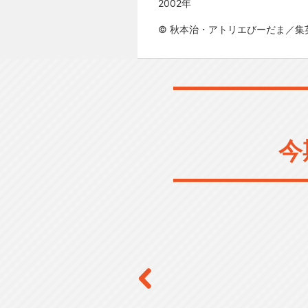
2002年
© 秋本治・アトリエびーだま／集
今