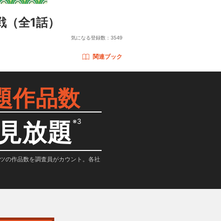
戦
（全1話）
気になる登録数：
3549
関連ブック
題作品数
※3
見放題
テンツの作品数を調査員がカウント。各社