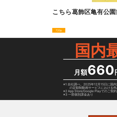
こちら葛飾区亀有公園
720p
国内
660
月額
1 自社調べ。2025年12月15
の定額制動画サービスにおける作
2
App Store/Google Play
でのご契約は
3 一部個別課金あり