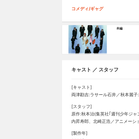
コメディ/ギャグ
本編
キャスト ／ スタッフ
[キャスト]
両津勘吉:ラサール石井／秋本麗子
[スタッフ]
原作:秋本治(集英社｢週刊少年ジ
内昇寿郎、北崎正浩／アニメーショ
[製作年]