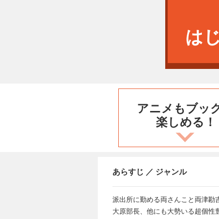
は
アニメもブッ
楽しめる！
あらすじ ／ ジャンル
派出所に勤める両さんこと両津勘
大原部長、他にも大勢いる超個性