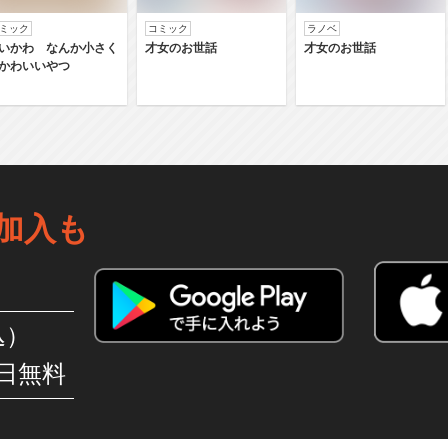
ミック
コミック
ラノベ
いかわ なんか小さく
才女のお世話
才女のお世話
かわいいやつ
加入も
込）
日無料