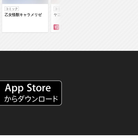
コミック
コミック
コミック
乙女怪獣キャラメリゼ
ヤニねこ
落第賢者の学院無
～二度目の転生、Ｓ
クチート魔術師冒険