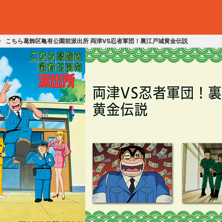
こちら葛飾区亀有公園前派出所 両津VS忍者軍団！裏江戸城黄金伝説