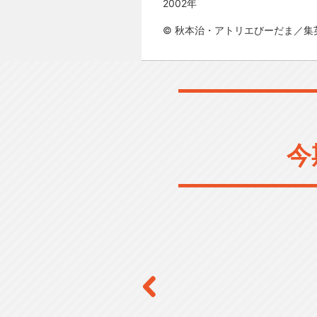
2002年
© 秋本治・アトリエびーだま／集
今