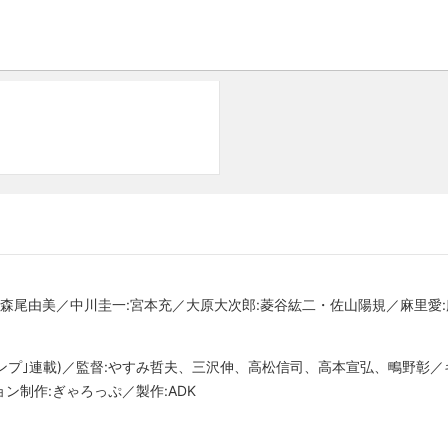
:森尾由美／中川圭一:宮本充／大原大次郎:菱谷紘二・佐山陽規／麻里愛
ャンプ｣連載)／監督:やすみ哲夫、三沢伸、高松信司、高本宣弘、鴫野彰
ン制作:ぎゃろっぷ／製作:ADK