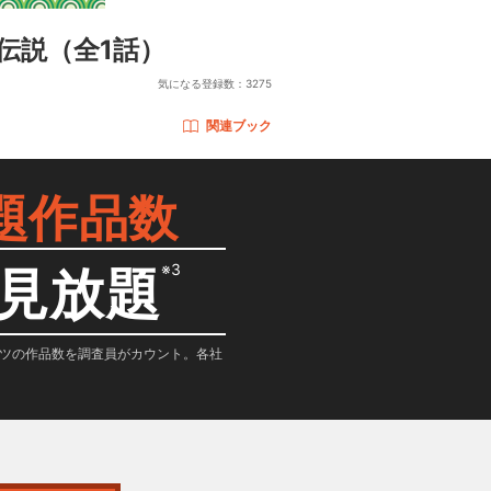
伝説
（全1話）
気になる登録数：
3275
関連ブック
題作品数
※3
見放題
テンツの作品数を調査員がカウント。各社