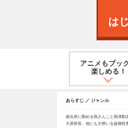
は
アニメもブッ
楽しめる！
あらすじ ／ ジャンル
派出所に勤める両さんこと両津勘
大原部長、他にも大勢いる超個性