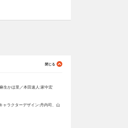
:麻生かほ里／本田速人:家中宏
／キャラクターデザイン:丹内司、山