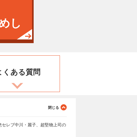
めし
よくある
質問
絶セレブ中川・麗子、超堅物上司の