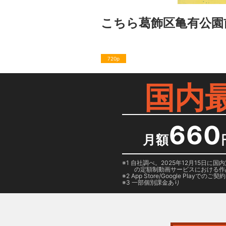
こちら葛飾区亀有公園
720p
国内
660
月額
1 自社調べ。2025年12月15
の定額制動画サービスにおける作
2
App Store/Google Play
でのご契約は
3 一部個別課金あり