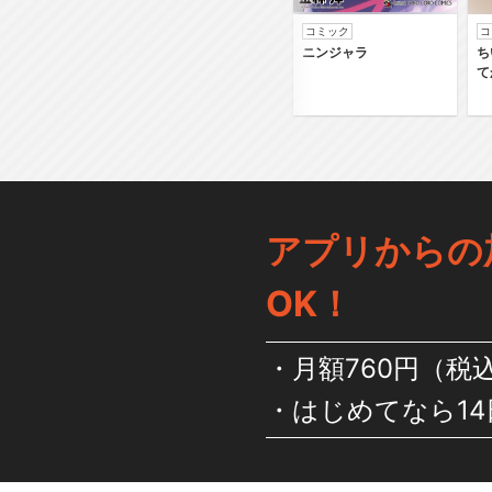
コミック
コ
ニンジャラ
ち
て
アプリからの
OK！
月額760円（税
はじめてなら14