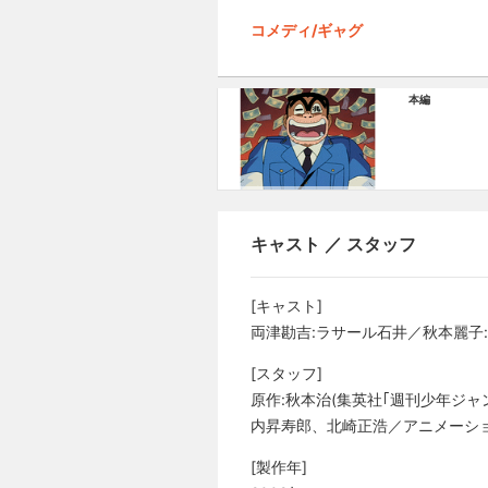
コメディ/ギャグ
本編
キャスト ／ スタッフ
[キャスト]
両津勘吉:ラサール石井／秋本麗子
[スタッフ]
原作:秋本治(集英社｢週刊少年ジ
内昇寿郎、北崎正浩／アニメーショ
[製作年]