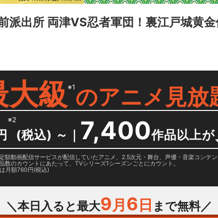
前派出所 両津VS忍者軍団！裏江戸城黄金
最大級
※1
の
アニメ見放
※2
7,400
円
(税込) ～
｜
作品以上が
日に国内定額動画配信サービスが配信していたアニメ、2.5次元・舞台、声優・音楽コン
品数のカウントにあたって、TVシリーズ1シーズンごとにカウント。
月額760円(税込)
9
6
月
日
＼本日入ると最大
まで無料／