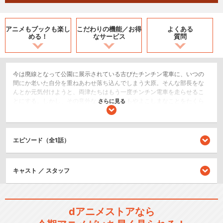
アニメもブックも
楽し
こだわりの機能／
お得
よくある
める！
なサービス
質問
今は廃線となって公園に展示されている古びたチンチン電車に、いつの
間にか老いた自分を重ねあわせ落ち込んでしまう大原。そんな部長をな
んとか元気付けようと、両津たちはもう一度チンチン電車を走らせるこ
とにする。しかし、その意外な人気にまたもやよこしまなことをたくら
さらに見る
む両津は・・・
コメディ/ギャグ
エピソード（全1話）
シリーズ／関連のアニメ作品
キャスト ／ スタッフ
こちら葛飾区亀有公園前派出
所
dアニメストアなら