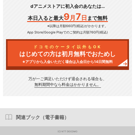
dアニメストアに初入会のあなたは…
9
7
月
日
本日入ると最大
まで無料
※以降は月額660円(税込)がかかります。
App Store/Google Play
でのご契約は月額760円(税込)
ドコモのケータイ以外もOK
はじめての方は初月無料でおためし
※アプリから入会いただく場合は入会日から14日間無料
万が一ご満足いただけず
退会される場合も、
無料期間中なら料金はかかりません。
関連ブック（電子書籍）
(C) NTT DOCOMO