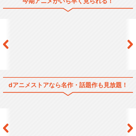
今期アニメがいち早く見られる！
こちら葛飾区亀有公園前派出
所 噂の海パン刑事登…
こちら葛飾区亀有公園前派出
所 バカンスは激しい…
こちら葛飾区亀有公園前派出
dアニメストアなら
名作・話題作も見放題！
所 最も危険なサバイ…
こちら葛飾区亀有公園前派出
所 大ハード！両津勘…