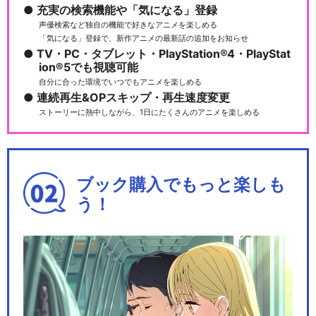
充実の検索機能や「気になる」登録
声優検索など独自の機能で好きなアニメを楽しめる
「気になる」登録で、新作アニメの最新話の追加をお知らせ
TV・PC・タブレット・PlayStation®4・PlayStat
こちら葛飾区亀有公園前派出
ion®5でも視聴可能
所TVスペシャル 爆…
自分に合った環境でいつでもアニメを楽しめる
連続再生&OPスキップ・再生速度変更
ストーリーに熱中しながら、1日にたくさんのアニメを楽しめる
こちら葛飾区亀有公園前派出
所TVスペシャル 特…
ブック購入でもっと楽しも
う！
こちら葛飾区亀有公園前派出
所TVスペシャル 両…
こちら葛飾区亀有公園前派出