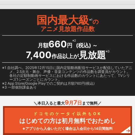
国内最大級
※1
の
アニメ見放題作品数
660
※2
月額
円
(税込) ～
7,400
見放題
※3
作品以上が
1 自社調べ。2025年12月15日に国内定額動画配信サービスが配信していたアニ
メ、2.5次元・舞台、声優・音楽コンテンツの作品数を調査員がカウント。
各社の定額制動画サービスにおける作品数のカウントにあたって、TVシリ
ーズ1シーズンごとにカウント。
2
App Store/Google Play
でのご契約は月額760円(税込)
3 一部個別課金あり
9
7
月
日
＼本日入ると最大
まで無料／
ドコモのケータイ以外もOK
はじめての方は初月無料でおためし
※アプリから入会いただく場合は入会日から14日間無料