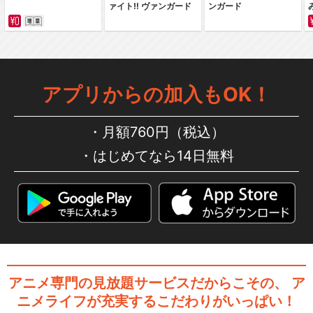
所 オドロキモモノキ…
ァイト‼ ヴァンガード
ンガード
こちら葛飾区亀有公園前派出
アプリからの加入もOK！
所 両さん最大の危機…
月額760円（税込）
はじめてなら14日無料
こちら葛飾区亀有公園前派出
所 湯けむりポロリ！…
こちら葛飾区亀有公園前派出
所 ヨーロッパ横断！…
アニメ専門の見放題サービスだからこその、
ア
ニメライフが充実するこだわりがいっぱい！