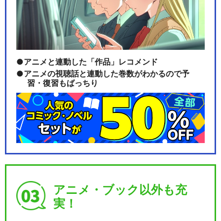
所TVスペシャル 両…
こちら葛飾区亀有公園前派出
アニメと連動した「作品」レコメンド
所TVスペシャル 両…
アニメの視聴話と連動した巻数がわかるので予
習・復習もばっちり
こちら葛飾区亀有公園前派出
所TVスペシャル 両…
こちら葛飾区亀有公園前派出
アニメ・ブック以外も充
所TVスペシャル シ…
実！