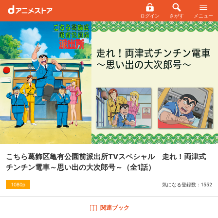
ログイン
さがす
メニュー
こちら葛飾区亀有公園前派出所TVスペシャル 走れ！両津式
チンチン電車～思い出の大次郎号～
（全1話）
気になる登録数：
1552
1080p
関連ブック