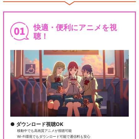
こちら葛飾区亀有公園前派出
所 レッツゴー長崎！…
快適・便利にアニメを視
聴！
こちら葛飾区亀有公園前派出
所 両津VS忍者軍団…
こちら葛飾区亀有公園前派出
所 擬宝珠家ご一行様…
ダウンロード視聴OK
こちら葛飾区亀有公園前派出
所 世界ナンバーワン…
移動中でも高画質アニメが視聴可能
Wi-Fi環境でもダウンロード可能で通信料も安心