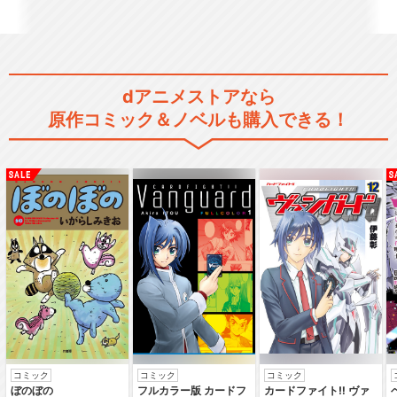
こちら葛飾区亀有公園前派出
所 大ハード2！史上…
dアニメストアなら
原作コミック＆ノベルも購入できる！
こちら葛飾区亀有公園前派出
所 両津の野望！タイ…
こちら葛飾区亀有公園前派出
所 両さんアメリカへ…
コミック
コミック
コミック
こちら葛飾区亀有公園前派出
ぼのぼの
フルカラー版 カードフ
カードファイト‼ ヴァ