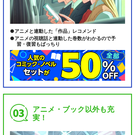
v…
アニメと連動した「作品」レコメンド
ラブライブ！サンシャイン!!
アニメの視聴話と連動した巻数がわかるので予
Aqours F…
習・復習もばっちり
ラブライブ！サンシャイン!!
Aqours 2…
アニメ・ブック以外も充
ラブライブ！サンシャイン!!
Aqours 3…
実！