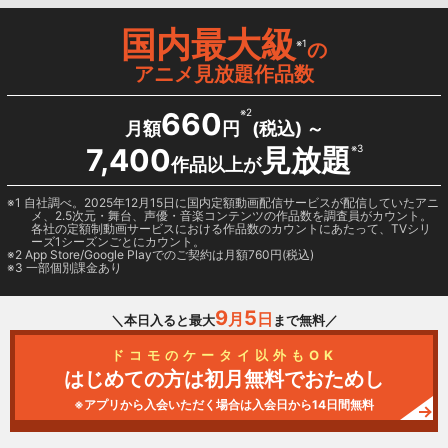
国内最大級
※1
の
アニメ見放題作品数
660
※2
月額
円
(税込) ～
7,400
見放題
※3
作品以上が
1 自社調べ。2025年12月15日に国内定額動画配信サービスが配信していたアニ
メ、2.5次元・舞台、声優・音楽コンテンツの作品数を調査員がカウント。
各社の定額制動画サービスにおける作品数のカウントにあたって、TVシリ
ーズ1シーズンごとにカウント。
2
App Store/Google Play
でのご契約は月額760円(税込)
3 一部個別課金あり
9
5
月
日
＼本日入ると最大
まで無料／
ドコモのケータイ以外もOK
はじめての方は初月無料でおためし
※アプリから入会いただく場合は入会日から14日間無料