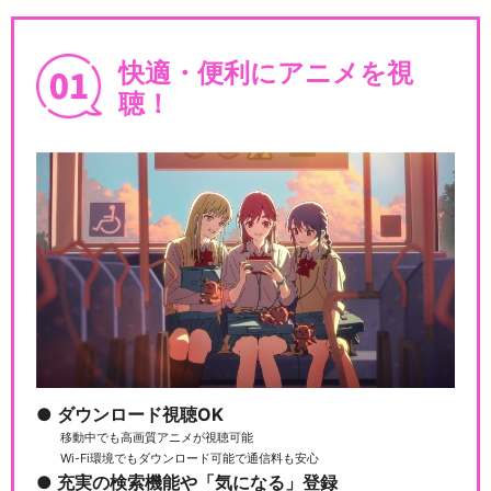
ラブライブ！スーパースタ
ー!!TVアニメ2期
快適・便利にアニメを視
聴！
ラブライブ！スーパースタ
ー!!TVアニメ3期
ラブライブ! μ's First LoveL
i…
ダウンロード視聴OK
ラブライブ! μ's New Year Lo
移動中でも高画質アニメが視聴可能
v…
Wi-Fi環境でもダウンロード可能で通信料も安心
充実の検索機能や「気になる」登録