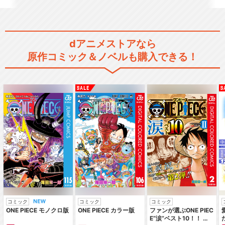
ラブライブ！虹ヶ咲学園スク
dアニメストアなら
ールアイドル同好会
原作コミック＆ノベルも購入できる！
ラブライブ！虹ヶ咲学園スク
ールアイドル同好会T…
にじよん あにめーしょん
コミック
コミック
コミック
ONE PIECE モノクロ版
ONE PIECE カラー版
ファンが選ぶONE PIEC
にじよん あにめーしょん２
E“涙”ベスト10！！ ～