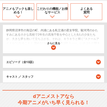
アニメもブックも
楽し
こだわりの機能／
お得
よくある
める！
なサービス
質問
静岡県沼津市の海辺の町、内浦にある私立浦の星女学院。駿河湾のかた
すみにある小さな高校で2年生の高海千歌を中心とした9人の少女たち
が、大きな夢を抱いて立ち上がる。それは、キラキラと輝く“スクールア
イドル”になること！ 諦めなければきっと夢は叶う――。いまはただ輝き
さらに見る
を目指して、がむしゃらに駆け抜けていこう！ ここから彼女たちの「み
んなで叶える物語（スクールアイドルプロジェクト）」が始まった！
ドラマ/青春
エピソード（全13話）
シリーズ／関連のアニメ作品
キャスト ／ スタッフ
ラブライブ！
dアニメストアなら
今期アニメがいち早く見られる！