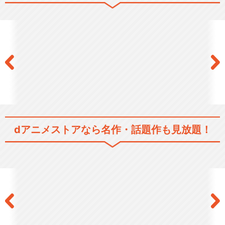
ラブライブ！2期
ラブライブ！The School Idol
M…
dアニメストアなら
名作・話題作も見放題！
ラブライブ！サンシャイン!!
ラブライブ！サンシャイン!!T
he Schoo…