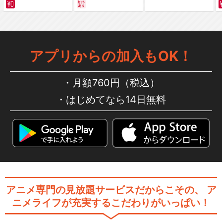
サバイバルの海 超新星
編～ カラー版
アプリからの加入もOK！
にじよん あにめーしょん 第13
～15話（Bl…
月額760円（税込）
はじめてなら14日無料
にじよん あにめーしょん2 第1
3～15話（B…
ラブライブ！スーパースタ
ー!!
アニメ専門の見放題サービスだからこその、
ア
ニメライフが充実するこだわりがいっぱい！