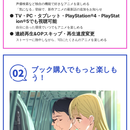
声優検索など独自の機能で好きなアニメを楽しめる
「気になる」登録で、新作アニメの最新話の追加をお知らせ
TV・PC・タブレット・PlayStation®4・PlayStat
ラブライブ! μ's 3rd Anniver
ion®5でも視聴可能
s…
自分に合った環境でいつでもアニメを楽しめる
連続再生&OPスキップ・再生速度変更
ストーリーに熱中しながら、1日にたくさんのアニメを楽しめる
ラブライブ! μ's →NEXT Love
Li…
ブック購入でもっと楽しも
う！
ラブライブ! μ's Go→Go! Lov
eL…
ラブライブ！μ's Final LoveLi