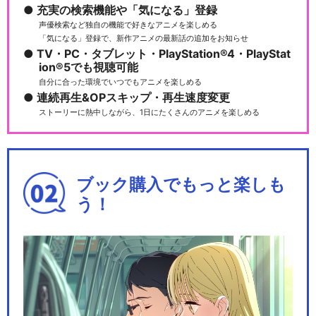
v…
充実の検索機能や「気になる」登録
声優検索など独自の機能で好きなアニメを楽しめる
「気になる」登録で、新作アニメの最新話の追加をお知らせ
TV・PC・タブレット・PlayStation®4・PlayStat
ion®5でも視聴可能
ラブライブ! μ's 3rd Anniver
自分に合った環境でいつでもアニメを楽しめる
s…
連続再生&OPスキップ・再生速度変更
ストーリーに熱中しながら、1日にたくさんのアニメを楽しめる
ラブライブ! μ's →NEXT Love
Li…
ブック購入でもっと楽しも
う！
ラブライブ! μ's Go→Go! Lov
eL…