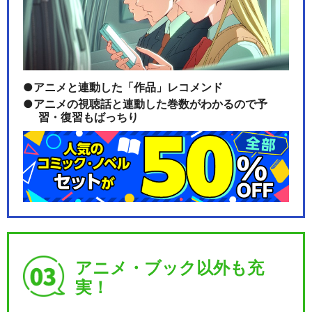
ラブライブ！μ's Final LoveLi
v…
アニメと連動した「作品」レコメンド
アニメの視聴話と連動した巻数がわかるので予
ラブライブ！サンシャイン!!
習・復習もばっちり
Aqours F…
ラブライブ！サンシャイン!!
Aqours 2…
アニメ・ブック以外も充
ラブライブ！サンシャイン!!
実！
Aqours 3…