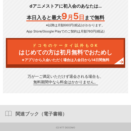
dアニメストアに初入会のあなたは…
9
5
月
日
本日入ると最大
まで無料
※以降は月額660円(税込)がかかります。
App Store/Google Play
でのご契約は月額760円(税込)
ドコモのケータイ以外もOK
はじめての方は初月無料でおためし
※アプリから入会いただく場合は入会日から14日間無料
万が一ご満足いただけず
退会される場合も、
無料期間中なら料金はかかりません。
関連ブック（電子書籍）
(C) NTT DOCOMO