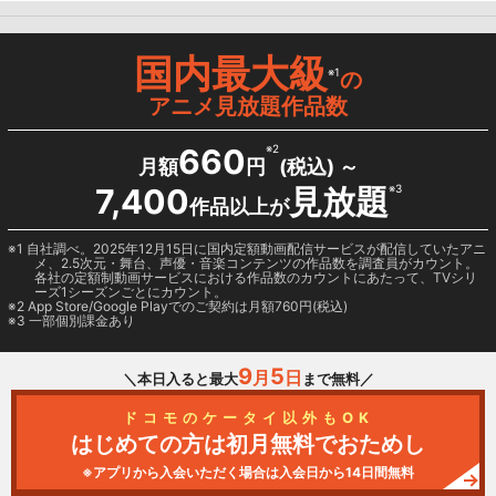
国内最大級
※1
の
アニメ見放題作品数
660
※2
月額
円
(税込) ～
7,400
見放題
※3
作品以上が
1 自社調べ。2025年12月15日に国内定額動画配信サービスが配信していたアニ
メ、2.5次元・舞台、声優・音楽コンテンツの作品数を調査員がカウント。
各社の定額制動画サービスにおける作品数のカウントにあたって、TVシリ
ーズ1シーズンごとにカウント。
2
App Store/Google Play
でのご契約は月額760円(税込)
3 一部個別課金あり
9
5
月
日
＼本日入ると最大
まで無料／
ドコモのケータイ以外もOK
はじめての方は初月無料でおためし
※アプリから入会いただく場合は入会日から14日間無料