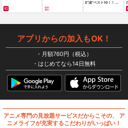
E“涙”ベスト10！！ ～
にじよん あにめーしょん２
サバイバルの海 超新星
編～ カラー版
アプリからの加入もOK！
にじよん あにめーしょん 第13
～15話（Bl…
月額760円（税込）
はじめてなら14日無料
にじよん あにめーしょん2 第1
3～15話（B…
ラブライブ！スーパースタ
アニメ専門の見放題サービスだからこその、
ア
ー!!
ニメライフが充実するこだわりがいっぱい！