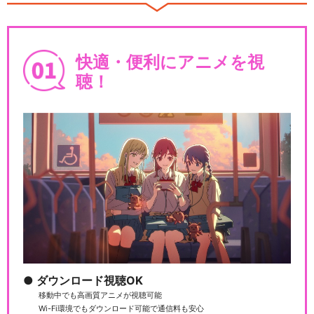
ラブライブ！スーパースタ
快適・便利にアニメを視
ー!!TVアニメ2期
聴！
ラブライブ！スーパースタ
ー!!TVアニメ3期
ラブライブ! μ's First LoveL
i…
ダウンロード視聴OK
移動中でも高画質アニメが視聴可能
ラブライブ! μ's New Year Lo
Wi-Fi環境でもダウンロード可能で通信料も安心