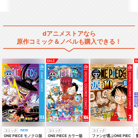
ラブライブ！虹ヶ咲学園スク
dアニメストアなら
ールアイドル同好会
原作コミック＆ノベルも購入できる！
ラブライブ！虹ヶ咲学園スク
ールアイドル同好会T…
にじよん あにめーしょん
コミック
コミック
コミック
ONE PIECE モノクロ版
ONE PIECE カラー版
ファンが選ぶONE PIEC