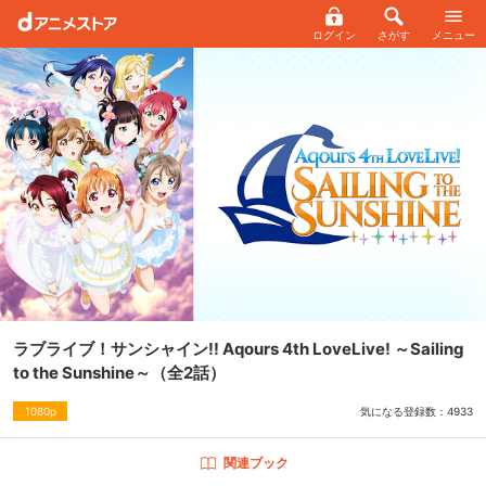
ログイン
さがす
メニュー
ラブライブ！サンシャイン!! Aqours 4th LoveLive! ～Sailing
to the Sunshine～
（全2話）
気になる登録数：
4933
1080p
関連ブック