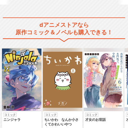
dアニメストアなら
ラブライブ！虹ヶ咲学園スク
原作コミック＆ノベルも購入できる！
ールアイドル同好会
ラブライブ！虹ヶ咲学園スク
ールアイドル同好会T…
にじよん あにめーしょん
コミック
コミック
コミック
ニンジャラ
ちいかわ なんか小さ
才女のお世話
くてかわいいやつ