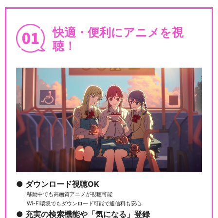
ラブライブ！スーパースタ
快適・便利にアニメを視
ー!!TVアニメ2期
聴！
ラブライブ！スーパースタ
ー!!TVアニメ3期
ラブライブ! μ's First LoveL
i…
ダウンロード視聴OK
移動中でも高画質アニメが視聴可能
Wi-Fi環境でもダウンロード可能で通信料も安心
ラブライブ! μ's 3rd Anniver
充実の検索機能や「気になる」登録