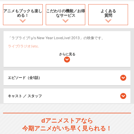
アニメもブックも
楽し
こだわりの機能／
お得
よくある
める！
なサービス
質問
「ラブライブ! μ's New Year LoveLive! 2013」の映像です。
ライブ/ラジオ/etc.
さらに見る
シリーズ／関連のアニメ作品
ラブライブ！
エピソード（全1話）
キャスト ／ スタッフ
ラブライブ！2期
dアニメストアなら
今期アニメがいち早く見られる！