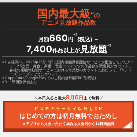
国内最大級
※1
の
アニメ見放題作品数
660
※2
月額
円
(税込) ～
7,400
見放題
※3
作品以上が
1 自社調べ。2025年12月15日に国内定額動画配信サービスが配信していたアニ
メ、2.5次元・舞台、声優・音楽コンテンツの作品数を調査員がカウント。
各社の定額制動画サービスにおける作品数のカウントにあたって、TVシリ
ーズ1シーズンごとにカウント。
2
App Store/Google Play
でのご契約は月額760円(税込)
3 一部個別課金あり
9
6
月
日
＼本日入ると最大
まで無料／
ドコモのケータイ以外もOK
はじめての方は初月無料でおためし
※アプリから入会いただく場合は入会日から14日間無料