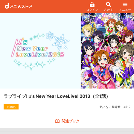
ログイン
さがす
メニュー
ラブライブ! μ's New Year LoveLive! 2013
（全1話）
気になる登録数：
4512
1080p
関連ブック