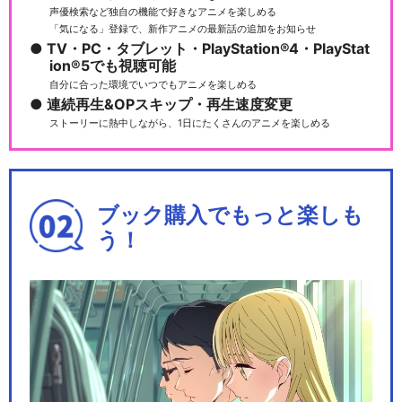
s…
声優検索など独自の機能で好きなアニメを楽しめる
「気になる」登録で、新作アニメの最新話の追加をお知らせ
TV・PC・タブレット・PlayStation®4・PlayStat
ion®5でも視聴可能
自分に合った環境でいつでもアニメを楽しめる
ラブライブ! μ's →NEXT Love
連続再生&OPスキップ・再生速度変更
Li…
ストーリーに熱中しながら、1日にたくさんのアニメを楽しめる
ラブライブ! μ's Go→Go! Lov
ブック購入でもっと楽しも
eL…
う！
ラブライブ！μ's Final LoveLi
v…