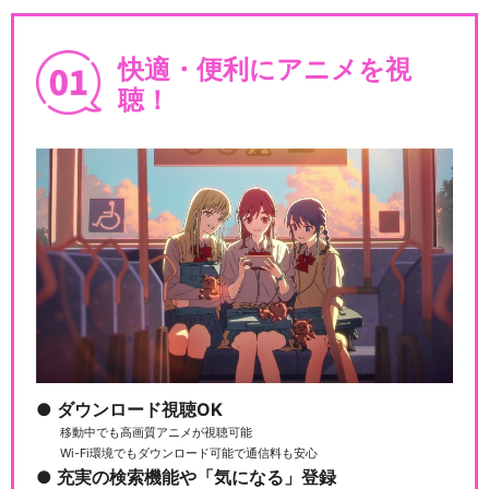
快適・便利にアニメを視
銀魂 THE SEMI-FINAL
聴！
銀魂 ジャンプアニメツアー20
05&2008
銀魂 ジャンプスペシャルア
ニメフェスタ2014
ダウンロード視聴OK
移動中でも高画質アニメが視聴可能
Wi-Fi環境でもダウンロード可能で通信料も安心
銀魂オンシアター2D バラガキ
充実の検索機能や「気になる」登録