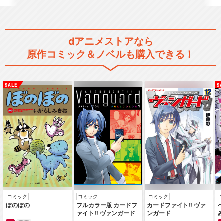
dアニメストアなら
銀魂’ 延長戦
原作コミック＆ノベルも購入できる！
銀魂 第295.5話 愛染香
篇・前編
銀魂 第295.5話 愛染香
篇・後編
コミック
コミック
コミック
ぼのぼの
フルカラー版 カードフ
カードファイト‼ ヴァ
ァイト‼ ヴァンガード
ンガード