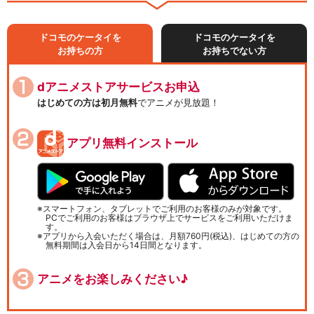
ドコモのケータイを
ドコモのケータイを
お持ちの方
お持ちでない方
dアニメストアサービスお申込
はじめての方は初月無料
でアニメが見放題！
アプリ無料インストール
スマートフォン、タブレットでご利用のお客様のみが対象です。
PCでご利用のお客様はブラウザ上でサービスをご利用いただけま
す。
アプリから入会いただく場合は、月額760円(税込)、はじめての方の
無料期間は入会日から14日間となります。
アニメをお楽しみください♪