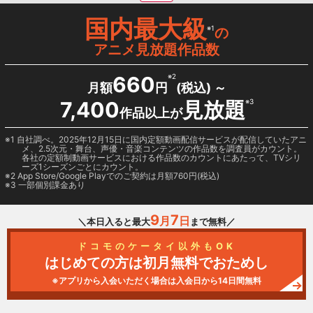
国内最大級
※1
の
アニメ見放題作品数
660
※2
月額
円
(税込) ～
7,400
見放題
※3
作品以上が
1 自社調べ。2025年12月15日に国内定額動画配信サービスが配信していたアニ
メ、2.5次元・舞台、声優・音楽コンテンツの作品数を調査員がカウント。
各社の定額制動画サービスにおける作品数のカウントにあたって、TVシリ
ーズ1シーズンごとにカウント。
2
App Store/Google Play
でのご契約は月額760円(税込)
3 一部個別課金あり
9
7
月
日
＼本日入ると最大
まで無料／
ドコモのケータイ以外もOK
はじめての方は初月無料でおためし
※アプリから入会いただく場合は入会日から14日間無料