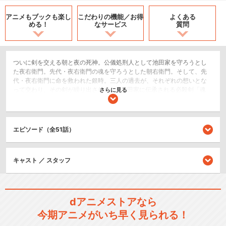
アニメもブックも
楽し
こだわりの機能／
お得
よくある
める！
なサービス
質問
ついに剣を交える朝と夜の死神。公儀処刑人として池田家を守ろうとし
た夜右衛門。先代・夜右衛門の魂を守ろうとした朝右衛門。そして、先
代・夜右衛門に命を救われた銀時。三人の過去が、それぞれの想いとな
って交わり、その剣が繰り出される…。池田家に伝承される必殺剣「魂
さらに見る
（きも）あらい」の真髄をとくと見よ！死神篇、堂々決着！
コメディ/ギャグ
ドラマ/青春
エピソード（全51話）
アクション/バトル
キャスト ／ スタッフ
シリーズ／関連のアニメ作品
銀魂 (1年目)
dアニメストアなら
今期アニメがいち早く見られる！