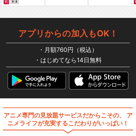
銀魂.
アプリからの加入もOK！
劇場版 銀魂 新訳紅桜篇
月額760円（税込）
はじめてなら14日無料
劇場版銀魂 完結篇 万事屋よ永
遠なれ
アニメ専門の見放題サービスだからこその、
ア
銀魂 THE FINAL
ニメライフが充実するこだわりがいっぱい！