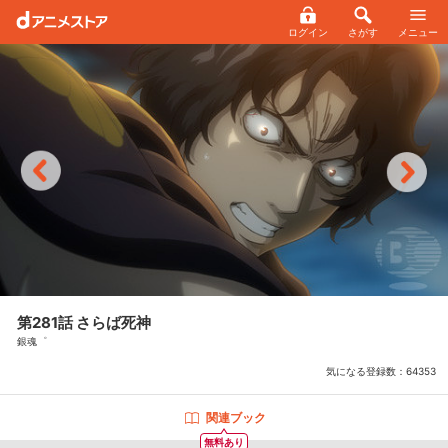
ログイン
さがす
メニュー
第281話 さらば死神
銀魂゜
気になる登録数：
64353
関連ブック
無料あり