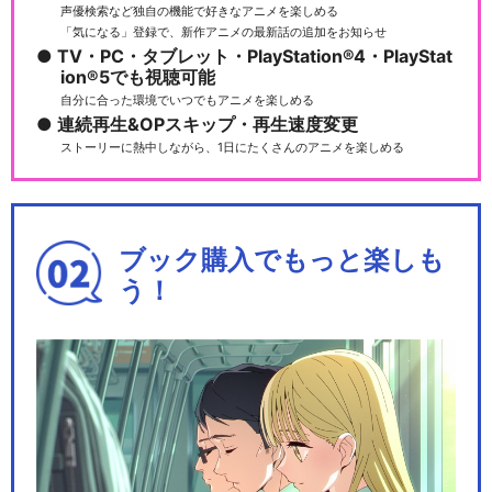
篇
声優検索など独自の機能で好きなアニメを楽しめる
「気になる」登録で、新作アニメの最新話の追加をお知らせ
TV・PC・タブレット・PlayStation®4・PlayStat
ion®5でも視聴可能
自分に合った環境でいつでもアニメを楽しめる
銀魂オンシアター2D 一国傾城
連続再生&OPスキップ・再生速度変更
篇
ストーリーに熱中しながら、1日にたくさんのアニメを楽しめる
銀魂オンシアター2D 金魂篇
ブック購入でもっと楽しも
う！
銀魂オンシアター2D 真選組動
乱篇