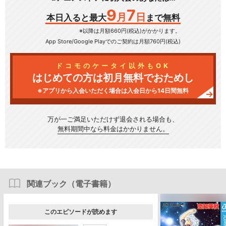
9
7
月
日
本日入ると最大
まで無料
※以降は月額660円(税込)がかかります。
App Store/Google Play
でのご契約は月額760円(税込)
ドコモのケータイ以外もOK
はじめての方は初月無料でおためし
※アプリから入会いただく場合は入会日から14日間無料
万が一ご満足いただけず
退会される場合も、
無料期間中なら料金はかかりません。
関連ブック（電子書籍）
このエピソードが読めます