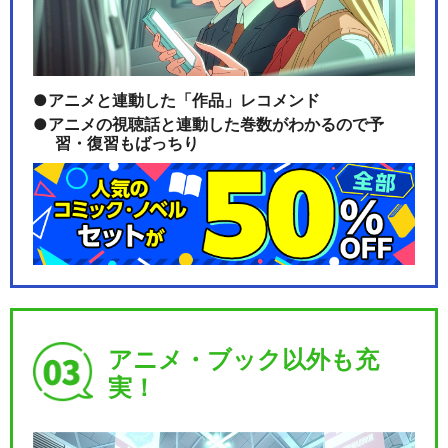
銀魂オンシアター2D かぶき町
四天王篇
アニメと連動した「作品」レコメンド
アニメの視聴話と連動した巻数がわかるので予
習・復習もばっちり
3年Z組銀八先生
閉じる
アニメ・ブック以外も充
実！