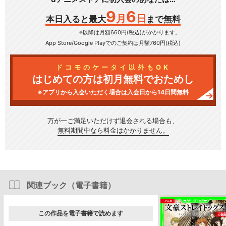
9
6
月
日
本日入ると最大
まで無料
※以降は月額660円(税込)がかかります。
App Store/Google Play
でのご契約は月額760円(税込)
ドコモのケータイ以外もOK
はじめての方は初月無料でおためし
※アプリから入会いただく場合は入会日から14日間無料
万が一ご満足いただけず
退会される場合も、
無料期間中なら料金はかかりません。
関連ブック（電子書籍）
この作品を電子書籍で読めます