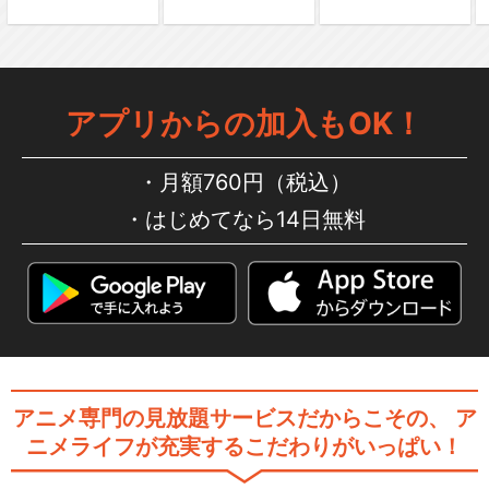
舞台「文豪ストレイドッグス
序 」探偵社設立秘話
アプリからの加入もOK！
舞台「文豪ストレイドッグス
序 」太宰治の入社…
月額760円（税込）
はじめてなら14日無料
舞台「文豪ストレイドッグス
DEAD APPL…
舞台「文豪ストレイドッグス
アニメ専門の見放題サービスだからこその、
ア
太宰、中也、十五歳」
ニメライフが充実するこだわりがいっぱい！