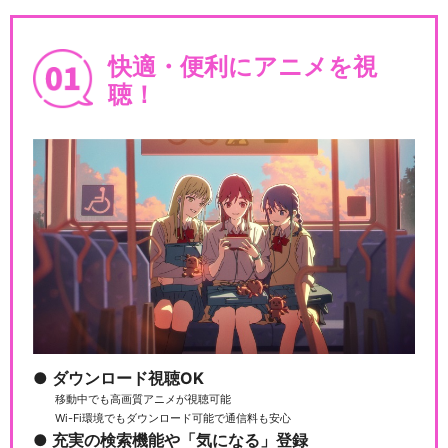
舞台「文豪ストレイドッグス
快適・便利にアニメを視
共喰い」
聴！
閉じる
ダウンロード視聴OK
移動中でも高画質アニメが視聴可能
Wi-Fi環境でもダウンロード可能で通信料も安心
充実の検索機能や「気になる」登録