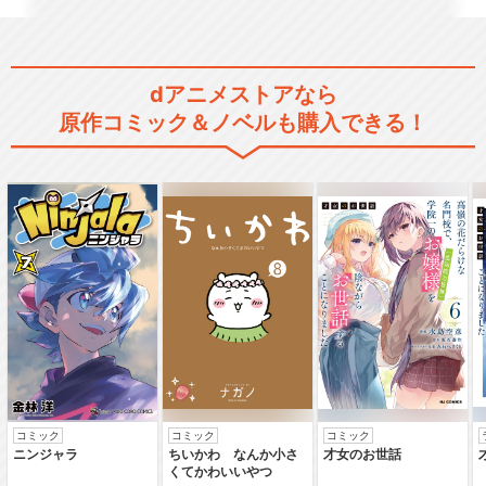
舞台「文豪ストレイドッグ
dアニメストアなら
ス」千穐楽公演
原作コミック＆ノベルも購入できる！
舞台「文豪ストレイドッグ
ス 黒の時代」千穐楽公演
舞台「文豪ストレイドッグス
三社鼎立」千穐楽公演
コミック
コミック
コミック
ニンジャラ
ちいかわ なんか小さ
才女のお世話
くてかわいいやつ