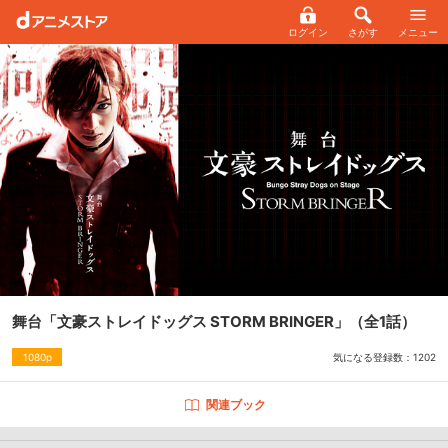
ログイン
さがす
メニュー
舞台「文豪ストレイドッグス STORM BRINGER」
（全1話）
気になる登録数：
1202
1080p
関連ブック