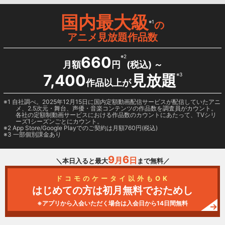
国内最大級
※1
の
アニメ見放題作品数
660
※2
月額
円
(税込) ～
7,400
見放題
※3
作品以上が
1 自社調べ。2025年12月15日に国内定額動画配信サービスが配信していたアニ
メ、2.5次元・舞台、声優・音楽コンテンツの作品数を調査員がカウント。
各社の定額制動画サービスにおける作品数のカウントにあたって、TVシリ
ーズ1シーズンごとにカウント。
2
App Store/Google Play
でのご契約は月額760円(税込)
3 一部個別課金あり
9
6
月
日
＼本日入ると最大
まで無料／
ドコモのケータイ以外もOK
はじめての方は初月無料でおためし
※アプリから入会いただく場合は入会日から14日間無料