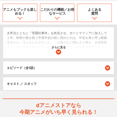
アニメもブックも
楽し
こだわりの機能／
お得
よくある
める！
なサービス
質問
太宰治とともに『荒覇吐事件』を終息させ、ポートマフィアに加入して
１年。幹部の座を狙う中原中也の前に現れたのは、中也を弟と呼ぶ暗殺
王ポール・ヴェルレエヌだった。「お前の心に関わる人間を、全員暗殺
する」彼の計画を阻止するため、中也は欧州の人造知能捜査官・アダム
さらに見る
と手を組む。それは横浜を再び飲み込む嵐の予兆。中原中也とは一
体“何”なのか。射干玉の闇に包まれた過去の真実が今、明らかになる―
―。
エピソード（全1話）
2.5次元舞台
シリーズ／関連のアニメ作品
キャスト ／ スタッフ
文豪ストレイドッグス
dアニメストアなら
今期アニメがいち早く見られる！