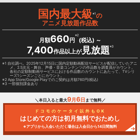
国内最大級
※1
の
アニメ見放題作品数
660
※2
月額
円
(税込) ～
7,400
見放題
※3
作品以上が
1 自社調べ。2025年12月15日に国内定額動画配信サービスが配信していたアニ
メ、2.5次元・舞台、声優・音楽コンテンツの作品数を調査員がカウント。
各社の定額制動画サービスにおける作品数のカウントにあたって、TVシリ
ーズ1シーズンごとにカウント。
2
App Store/Google Play
でのご契約は月額760円(税込)
3 一部個別課金あり
9
6
月
日
＼本日入ると最大
まで無料／
ドコモのケータイ以外もOK
はじめての方は初月無料でおためし
※アプリから入会いただく場合は入会日から14日間無料