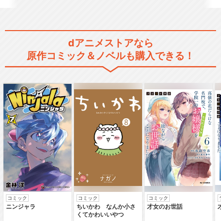
コードギアス 反逆のルルーシ
ュ SPECIAL…
dアニメストアなら
原作コミック＆ノベルも購入できる！
コードギアス 反逆のルルーシ
ュ R2 SPEC…
コードギアス 復活のルルーシ
ュ
コードギアス 亡国のアキト
コミック
コミック
コミック
ニンジャラ
ちいかわ なんか小さ
才女のお世話
くてかわいいやつ