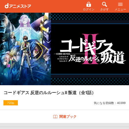
ログイン
さがす
メニュー
コードギアス 反逆のルルーシュⅡ 叛道
（全1話）
気になる登録数：
40399
720p
関連ブック