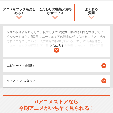
アニメもブックも
楽し
こだわりの機能／
お得
よくある
める！
なサービス
質問
仮面の反逆者ゼロとして、反ブリタニア勢力・黒の騎士団を増強してい
くルルーシュと、第3皇女ユーフェミアの騎士に任じられるスザク、それ
ぞれに力をつけていく二人に運命の転機が訪れる。エリア11副総督とし
てユーフェミアが行政特区「日本」の発足を発表したのだ。行政特区日
さらに見る
本の実現は、黒の騎士団の存在意義の消失を意味する。状況を打開する
ため、ルルーシュはユーフェミアとの面会を試みる。守りたいもののた
めに決めた覚悟。ギアスの代償。一縷の希望は悠久の野望と共に翻弄さ
れ、悲劇は加速していく―――
エピソード（全1話）
SF/ファンタジー
ロボット/メカ
キャスト ／ スタッフ
ドラマ/青春
シリーズ／関連のアニメ作品
dアニメストアなら
今期アニメがいち早く見られる！
コードギアス 反逆のルルーシ