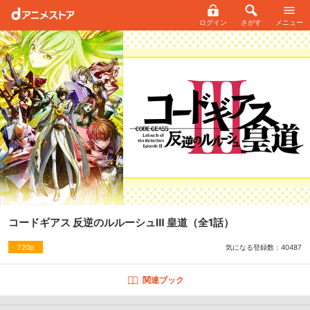
ログイン
さがす
メニュー
コードギアス 反逆のルルーシュⅢ 皇道
（全1話）
気になる登録数：
40487
720p
関連ブック