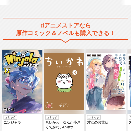
コードギアス 反逆のルルーシ
ュ SPECIAL…
dアニメストアなら
原作コミック＆ノベルも購入できる！
コードギアス 反逆のルルーシ
ュ R2 SPEC…
コードギアス 復活のルルーシ
ュ
コミック
コミック
コミック
コードギアス 亡国のアキト
ニンジャラ
ちいかわ なんか小さ
才女のお世話
くてかわいいやつ