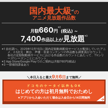
国内最大級
※1
の
アニメ見放題作品数
660
※2
月額
円
(税込) ～
7,400
見放題
※3
作品以上が
1 自社調べ。2025年12月15日に国内定額動画配信サービスが配信していたアニ
メ、2.5次元・舞台、声優・音楽コンテンツの作品数を調査員がカウント。
各社の定額制動画サービスにおける作品数のカウントにあたって、TVシリ
ーズ1シーズンごとにカウント。
2
App Store/Google Play
でのご契約は月額760円(税込)
3 一部個別課金あり
9
6
月
日
＼本日入ると最大
まで無料／
ドコモのケータイ以外もOK
はじめての方は初月無料でおためし
※アプリから入会いただく場合は入会日から14日間無料