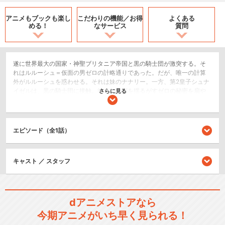
アニメもブックも
楽し
こだわりの機能／
お得
よくある
める！
なサービス
質問
遂に世界最大の国家・神聖ブリタニア帝国と黒の騎士団が激突する。そ
れはルルーシュ＝仮面の男ゼロの計略通りであった。だが、唯一の計算
外がルルーシュを惑わせる。それは妹のナナリー。一方、第2皇子シュナ
イゼルは、黒の騎士団に接触。彼らの統制を揺るがすゼロの秘密を扇や
さらに見る
藤堂たちに明かす。戦乱は一層激しくなり、あらゆる人々の怒りや悲し
み、執着や願いを飲みこんでいく。未来のために今、なすべきことは何
か。それはゼロ・レクイエム。憎しみで塗り込められた旧時代を葬り去
り、新たな時代を拓くための祈り。ルルーシュとスザクの物語は衝撃の
エピソード（全1話）
明日を迎える。
SF/ファンタジー
キャスト ／ スタッフ
ロボット/メカ
ドラマ/青春
dアニメストアなら
シリーズ／関連のアニメ作品
今期アニメがいち早く見られる！