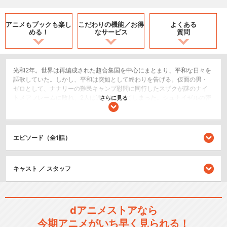
アニメもブックも
楽し
こだわりの機能／
お得
よくある
める！
なサービス
質問
光和2年。世界は再編成された超合集国を中心にまとまり、平和な日々を
謳歌していた。しかし、平和は突如として終わりを告げる。仮面の男・
ゼロとして、ナナリーの難民キャンプ慰問に同行したスザクが謎のナイ
トメアフレームに敗れ、2人は連れ去られてしまった。シュナイゼルの密
さらに見る
命を受け、戦士の国・ジルクスタン王国に潜入したカレン、ロイド、咲
世子はそこで、謎のギアスユーザーに襲われる。そして、その場には襲
撃者に“元嚮主様”と呼ばれる、C.C.が居た。かつて神聖ブリタニア帝国の
大軍すらも打ち破った無敵の王国を舞台に、人々が描く願いは、希望か
エピソード（全1話）
絶望か。果たして、ギアスのことを知るジルクスタン王宮の面々と、C.
C.の思惑とは――。
SF/ファンタジー
キャスト ／ スタッフ
ロボット/メカ
ドラマ/青春
dアニメストアなら
シリーズ／関連のアニメ作品
今期アニメがいち早く見られる！