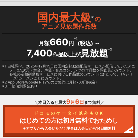
国内最大級
※1
の
アニメ見放題作品数
660
※2
月額
円
(税込) ～
7,400
見放題
※3
作品以上が
1 自社調べ。2025年12月15日に国内定額動画配信サービスが配信していたアニ
メ、2.5次元・舞台、声優・音楽コンテンツの作品数を調査員がカウント。
各社の定額制動画サービスにおける作品数のカウントにあたって、TVシリ
ーズ1シーズンごとにカウント。
2
App Store/Google Play
でのご契約は月額760円(税込)
3 一部個別課金あり
9
6
月
日
＼本日入ると最大
まで無料／
ドコモのケータイ以外もOK
はじめての方は初月無料でおためし
※アプリから入会いただく場合は入会日から14日間無料