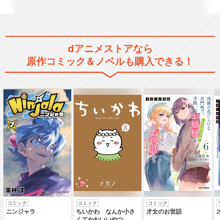
コードギアス 反逆のルルーシ
dアニメストアなら
ュⅢ 皇道
原作コミック＆ノベルも購入できる！
コードギアス 反逆のルルーシ
ュ SPECIAL…
コードギアス 反逆のルルーシ
ュ R2 SPEC…
コミック
コミック
コミック
ニンジャラ
ちいかわ なんか小さ
才女のお世話
くてかわいいやつ