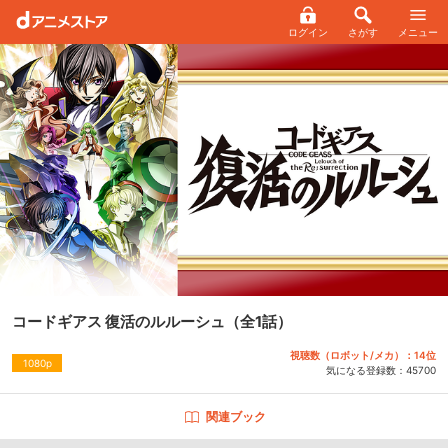
ログイン
さがす
メニュー
コードギアス 復活のルルーシュ
（全1話）
視聴数（ロボット/メカ）：14位
1080p
気になる登録数：
45700
関連ブック