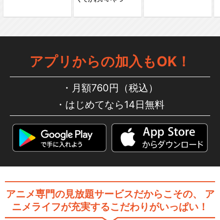
コードギアス 亡国のアキト
アプリからの加入もOK！
閉じる
月額760円（税込）
はじめてなら14日無料
アニメ専門の見放題サービスだからこその、
ア
ニメライフが充実するこだわりがいっぱい！