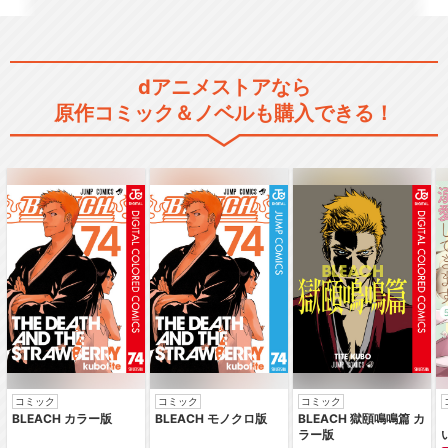
頭文字[イニシャル]D to the N
ext…
dアニメストアなら
原作コミック＆ノベルも購入できる！
頭文字[イニシャル]D Fourth
Stage
頭文字[イニシャル]D Battle S
tag…
コミック
コミック
コミック
BLEACH カラー版
BLEACH モノクロ版
BLEACH 獄頤鳴鳴篇 カ
頭文字[イニシャル]D Extra S
ラー版