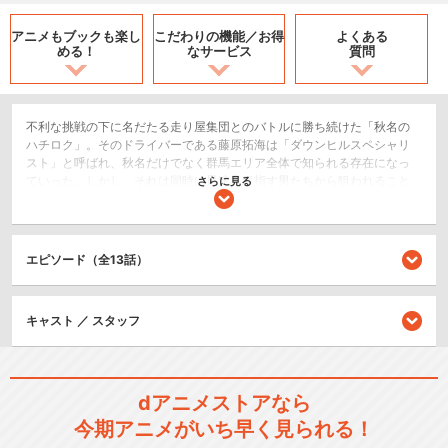
アニメもブックも
楽し
こだわりの機能／
お得
よくある
める！
なサービス
質問
不利な挑戦の下に名だたる走り屋集団とのバトルに勝ち続けた「秋名の
ハチロク」。そのドライバーである藤原拓海は「ダウンヒルスペシャリ
スト」と呼ばれ、秋名だけでなく群馬エリア全体で知られる存在になっ
ていった。しかし、それは同時に最速を目指す男たちから狙われること
さらに見る
に繋がった。群馬エリア制圧を狙うランエボ使いの走り屋集団「エンペ
ラー」もそのひとつであり、リーダーの須藤京一はハチロクを「時代遅
れの車だ」と斬って捨てる。これには拓海も怒りを露わにするが、彼自
身も物足りなさを感じていた。バトルを通してテクニックに磨きが掛か
エピソード（全13話）
るにつれ、ハチロクの絶対的パワー不足を意識せざるを得なかったの
だ。次第に走り屋としての能力に目覚めていく拓海は、ハチロクの限界
を超えた走りで京一とのバトルに挑むのだが……!?
キャスト ／ スタッフ
アクション/バトル
ドラマ/青春
dアニメストアなら
シリーズ／関連のアニメ作品
今期アニメがいち早く見られる！