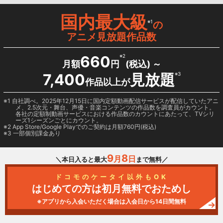
国内最大級
※1
の
アニメ見放題作品数
660
※2
月額
円
(税込) ～
7,400
見放題
※3
作品以上が
1 自社調べ。2025年12月15日に国内定額動画配信サービスが配信していたアニ
メ、2.5次元・舞台、声優・音楽コンテンツの作品数を調査員がカウント。
各社の定額制動画サービスにおける作品数のカウントにあたって、TVシリ
ーズ1シーズンごとにカウント。
2
App Store/Google Play
でのご契約は月額760円(税込)
3 一部個別課金あり
9
8
月
日
＼本日入ると最大
まで無料／
ドコモのケータイ以外もOK
はじめての方は初月無料でおためし
※アプリから入会いただく場合は入会日から14日間無料