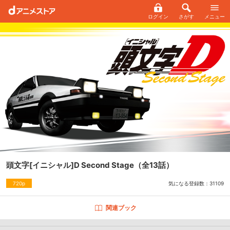
ログイン
さがす
メニュー
頭文字[イニシャル]D Second Stage
（全13話）
気になる登録数：
31109
720p
関連ブック