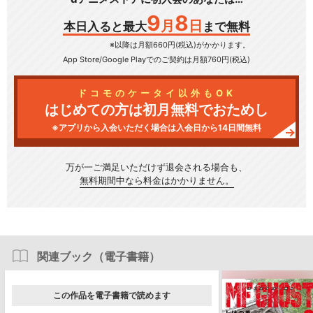
9
8
月
日
本日入ると最大
まで無料
※以降は月額660円(税込)がかかります。
App Store/Google Play
でのご契約は月額760円(税込)
ドコモのケータイ以外もOK
はじめての方は初月無料でおためし
※アプリから入会いただく場合は入会日から14日間無料
万が一ご満足いただけず
退会される場合も、
無料期間中なら料金はかかりません。
関連ブック（電子書籍）
この作品を電子書籍で読めます