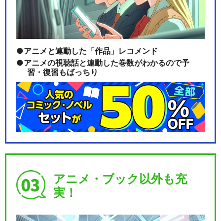
TTL…
アニメと連動した「作品」レコメンド
TVアニメ『MFゴースト 3rd
アニメの視聴話と連動した巻数がわかるので予
Season』
習・復習もばっちり
MFゴースト 3rd Season BAT
TL…
アニメ・ブック以外も充
閉じる
実！