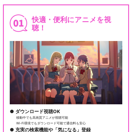
新劇場版 頭文字[イニシャル]
D Legend…
快適・便利にアニメを視
聴！
新劇場版 頭文字[イニシャル]
D Legend…
新劇場版 頭文字[イニシャル]
D BATTLE…
ダウンロード視聴OK
新劇場版 頭文字[イニシャル]
移動中でも高画質アニメが視聴可能
D BATTLE…
Wi-Fi環境でもダウンロード可能で通信料も安心
充実の検索機能や「気になる」登録