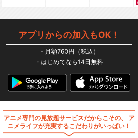
tage…
頭文字[イニシャル]D Fifth St
アプリからの加入もOK！
age
月額760円（税込）
はじめてなら14日無料
頭文字[イニシャル]D Final St
age
新劇場版 頭文字[イニシャル]
D Legend…
アニメ専門の見放題サービスだからこその、
ア
ニメライフが充実するこだわりがいっぱい！