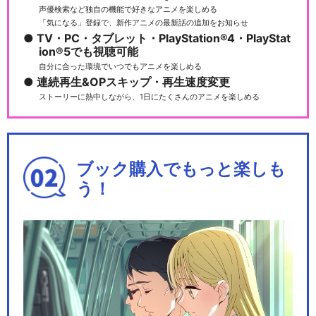
声優検索など独自の機能で好きなアニメを楽しめる
「気になる」登録で、新作アニメの最新話の追加をお知らせ
TV・PC・タブレット・PlayStation®4・PlayStat
TVアニメ『MFゴースト』
ion®5でも視聴可能
自分に合った環境でいつでもアニメを楽しめる
連続再生&OPスキップ・再生速度変更
ストーリーに熱中しながら、1日にたくさんのアニメを楽しめる
MFゴースト BATTLE DIGEST
ブック購入でもっと楽しも
う！
TVアニメ『MFゴースト 2nd
Season』
MFゴースト 2nd Season BA