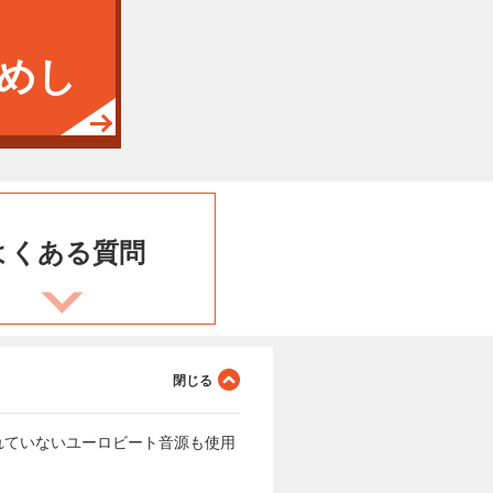
めし
よくある
質問
用されていないユーロビート音源も使用