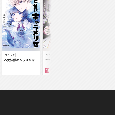
コミック
コミック
コミック
乙女怪獣キャラメリゼ
ヤニねこ
落第賢者の学院無
～二度目の転生、Ｓ
クチート魔術師冒険