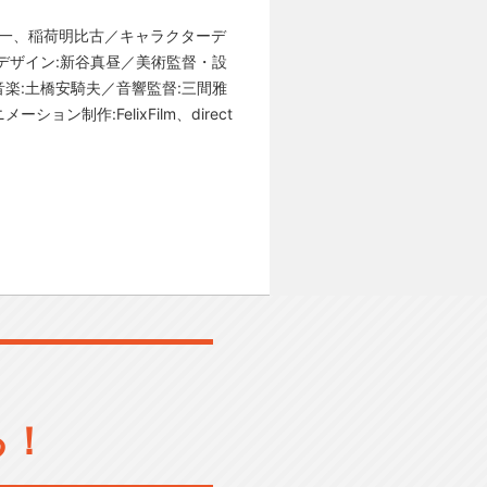
憲一、稲荷明比古／キャラクターデ
デザイン:新谷真昼／美術監督・設
tz)／音楽:土橋安騎夫／音響監督:三間雅
ョン制作:FelixFilm、direct
る！