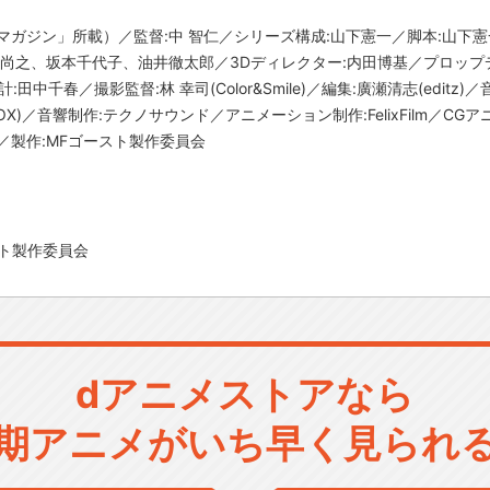
マガジン」所載）／監督:中 智仁／シリーズ構成:山下憲一／脚本:山下
田尚之、坂本千代子、油井徹太郎／3Dディレクター:内田博基／プロップ
彩設計:田中千春／撮影監督:林 幸司(Color&Smile)／編集:廣瀬清志(edi
X)／音響制作:テクノサウンド／アニメーション制作:FelixFilm／CGアニメーシ
淳／製作:MFゴースト製作委員会
ト製作委員会
dアニメストアなら
期アニメがいち早く見られ