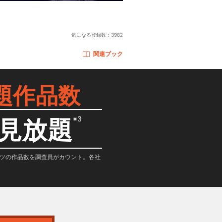
気になる登録数：
3982
関連ブック
題作品数
※3
見放題
テンツの作品数を調査員がカウント。各社