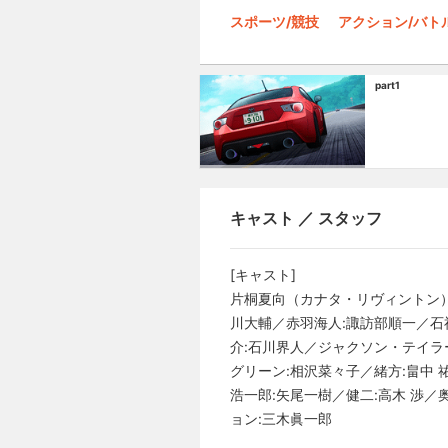
スポーツ/競技
アクション/バト
part1
キャスト ／ スタッフ
[キャスト]
片桐夏向（カナタ・リヴィントン）
川大輔／赤羽海人:諏訪部順一／石神
介:石川界人／ジャクソン・テイラー
グリーン:相沢菜々子／緒方:畠中 
浩一郎:矢尾一樹／健二:高木 渉／
ョン:三木眞一郎