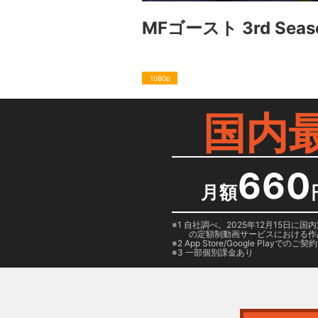
MFゴースト 3rd Seaso
1080p
国内
660
月額
1 自社調べ。2025年12月15
の定額制動画サービスにおける作
2
App Store/Google Play
でのご契約は
3 一部個別課金あり