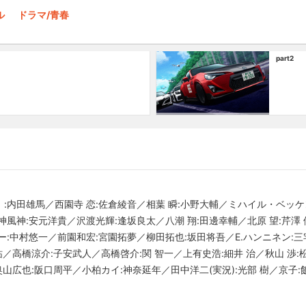
ル
ドラマ/青春
part2
:内田雄馬／西園寺 恋:佐倉綾音／相葉 瞬:小野大輔／ミハイル・ベッケ
風神:安元洋貴／沢渡光輝:逢坂良太／八潮 翔:田邊幸輔／北原 望:芹澤
:中村悠一／前園和宏:宮園拓夢／柳田拓也:坂田将吾／E.ハンニネン:三
祐／高橋涼介:子安武人／高橋啓介:関 智一／上有史浩:細井 治／秋山 渉:
奥山広也:阪口周平／小柏カイ:神奈延年／田中洋二(実況):光部 樹／京子