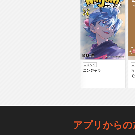
コミック
コ
ニンジャラ
ち
て
アプリからの