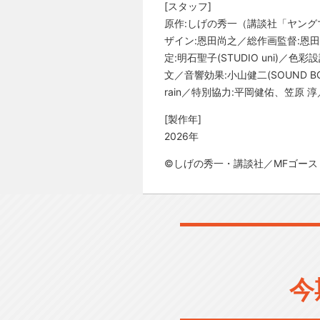
[スタッフ]
原作:しげの秀一（講談社「ヤング
ザイン:恩田尚之／総作画監督:恩
定:明石聖子(STUDIO uni)／色
文／音響効果:小山健二(SOUND BO
rain／特別協力:平岡健佑、笠原 
[製作年]
2026年
©しげの秀一・講談社／MFゴース
今