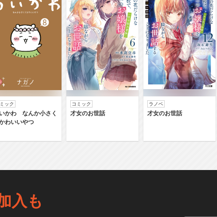
ミック
コミック
ラノベ
いかわ なんか小さく
才女のお世話
才女のお世話
かわいいやつ
加入も