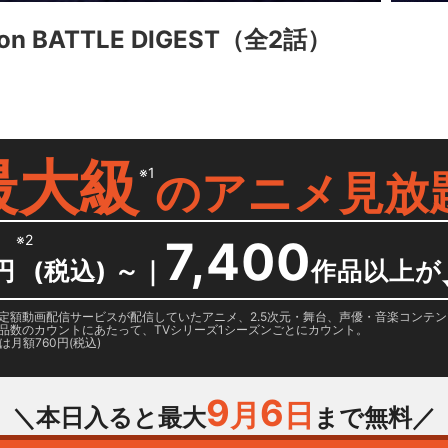
n BATTLE DIGEST
（全2話）
最大級
※1
の
アニメ見放
※2
7,400
円
(税込) ～
｜
作品以上が
日に国内定額動画配信サービスが配信していたアニメ、2.5次元・舞台、声優・音楽コン
品数のカウントにあたって、TVシリーズ1シーズンごとにカウント。
月額760円(税込)
9
6
月
日
＼本日入ると最大
まで無料／