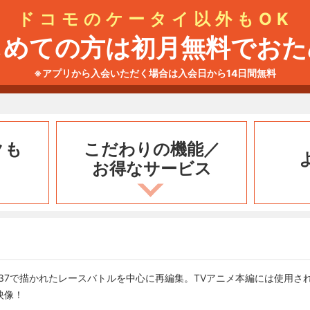
ドコモのケータイ以外もOK
じめての方は初月無料でおた
※アプリから入会いただく場合は入会日から14日間無料
クも
こだわりの機能／
お得なサービス
n』#25-37で描かれたレースバトルを中心に再編集。TVアニメ本編には使
映像！