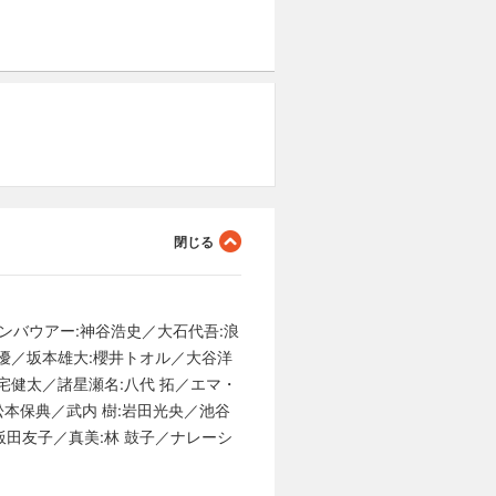
ンバウアー:神谷浩史／大石代吾:浪
 優／坂本雄大:櫻井トオル／大谷洋
宅健太／諸星瀬名:八代 拓／エマ・
松本保典／武内 樹:岩田光央／池谷
:飯田友子／真美:林 鼓子／ナレーシ