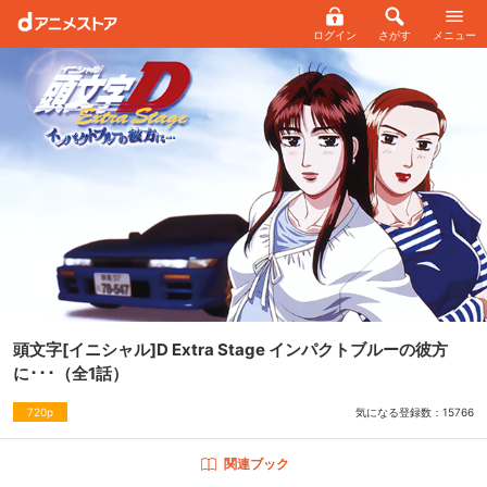
ログイン
さがす
メニュー
頭文字[イニシャル]D Extra Stage インパクトブルーの彼方
に･･･
（全1話）
気になる登録数：
15766
720p
関連ブック