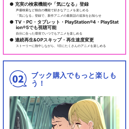
充実の検索機能や「気になる」登録
声優検索など独自の機能で好きなアニメを楽しめる
「気になる」登録で、新作アニメの最新話の追加をお知らせ
TV・PC・タブレット・PlayStation®4・PlayStat
ion®5でも視聴可能
MFゴースト BATTLE DIGEST
自分に合った環境でいつでもアニメを楽しめる
連続再生&OPスキップ・再生速度変更
ストーリーに熱中しながら、1日にたくさんのアニメを楽しめる
TVアニメ『MFゴースト 2nd
Season』
ブック購入でもっと楽しも
う！
MFゴースト 2nd Season BA
TTL…