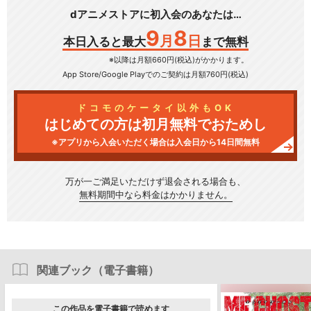
dアニメストアに初入会のあなたは…
9
8
月
日
本日入ると最大
まで無料
※以降は月額660円(税込)がかかります。
App Store/Google Play
でのご契約は月額760円(税込)
ドコモのケータイ以外もOK
はじめての方は初月無料でおためし
※アプリから入会いただく場合は入会日から14日間無料
万が一ご満足いただけず
退会される場合も、
無料期間中なら料金はかかりません。
関連ブック（電子書籍）
この作品を電子書籍で読めます