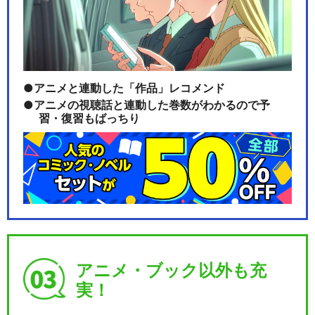
TVアニメ『MFゴースト 3rd
Season』
アニメと連動した「作品」レコメンド
MFゴースト 3rd Season BAT
アニメの視聴話と連動した巻数がわかるので予
習・復習もばっちり
TL…
閉じる
アニメ・ブック以外も充
実！