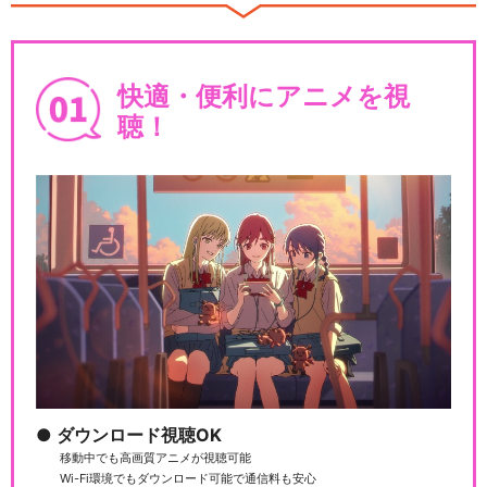
新劇場版 頭文字[イニシャル]
D Legend…
快適・便利にアニメを視
聴！
新劇場版 頭文字[イニシャル]
D BATTLE…
新劇場版 頭文字[イニシャル]
D BATTLE…
ダウンロード視聴OK
移動中でも高画質アニメが視聴可能
TVアニメ『MFゴースト』
Wi-Fi環境でもダウンロード可能で通信料も安心