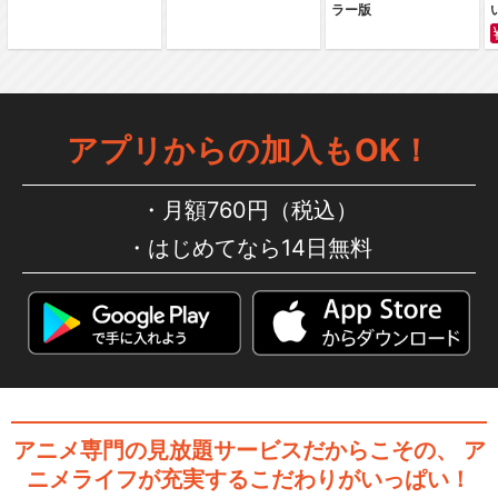
ラー版
頭文字[イニシャル]D Fifth St
age
アプリからの加入もOK！
頭文字[イニシャル]D Final St
age
月額760円（税込）
はじめてなら14日無料
新劇場版 頭文字[イニシャル]
D Legend…
新劇場版 頭文字[イニシャル]
アニメ専門の見放題サービスだからこその、
ア
D Legend…
ニメライフが充実するこだわりがいっぱい！