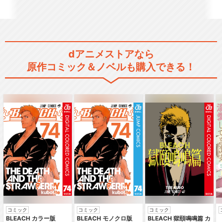
頭文字[イニシャル]D Fourth
dアニメストアなら
Stage
原作コミック＆ノベルも購入できる！
頭文字[イニシャル]D Battle S
tag…
頭文字[イニシャル]D Extra S
tage…
コミック
コミック
コミック
BLEACH カラー版
BLEACH モノクロ版
BLEACH 獄頤鳴鳴篇 カ