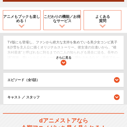
アニメもブックも
楽し
こだわりの機能／
お得
よくある
める！
なサービス
質問
TV版にも登場し、ファンから絶大な支持を集めている美少女コンビ真子
&沙雪を主人公に描くオリジナルストーリー。彼女達の出逢いから、“碓
氷峠最速”と呼ばれるに到るまでの二人の知られざる過去に迫る。長年の
謎“何故、青いシルエイティーなのか?が遂に明かされるなど、原作でも一
さらに見る
切触れられなかったエピソードだけに、ファンにはこたえられない内容!
アクション/バトル
ドラマ/青春
エピソード（全1話）
シリーズ／関連のアニメ作品
キャスト ／ スタッフ
頭文字[イニシャル]D First St
age
dアニメストアなら