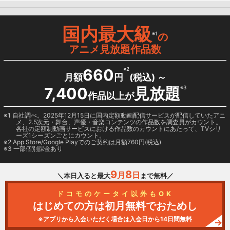
国内最大級
※1
の
アニメ見放題作品数
660
※2
月額
円
(税込) ～
7,400
見放題
※3
作品以上が
1 自社調べ。2025年12月15日に国内定額動画配信サービスが配信していたアニ
メ、2.5次元・舞台、声優・音楽コンテンツの作品数を調査員がカウント。
各社の定額制動画サービスにおける作品数のカウントにあたって、TVシリ
ーズ1シーズンごとにカウント。
2
App Store/Google Play
でのご契約は月額760円(税込)
3 一部個別課金あり
9
8
月
日
＼本日入ると最大
まで無料／
ドコモのケータイ以外もOK
はじめての方は初月無料でおためし
※アプリから入会いただく場合は入会日から14日間無料