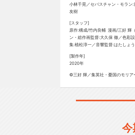
小林千晃／セバスチャン・モラン:
友樹
[スタッフ]
原作:構成/竹内良輔 漫画/三好 
ン・総作画監督:大久保 徹／色彩設計
集:植松淳一／音響監督:はたしょう二／
[製作年]
2020年
©三好 輝／集英社・憂国のモリア
今