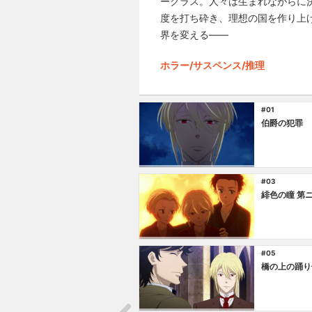
ークラス。人々は生まれながらに
度を打ち砕き、理想の国を作り上
界を変える――
ホラー/サスペンス/推理
#01
伯爵の犯罪
#03
緋色の瞳 第
#05
橋の上の踊り