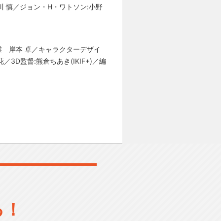
 慎／ジョン・H・ワトソン:小野
 業 岸本 卓／キャラクターデザイ
D監督:熊倉ちあき(IKIF+)／編
る！