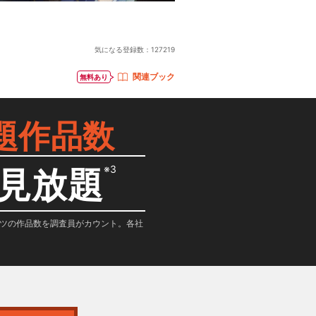
気になる登録数：
127219
関連ブック
無料あり
題作品数
※3
見放題
テンツの作品数を調査員がカウント。各社