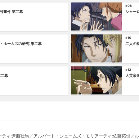
#08
号事件 第二幕
シャー
#10
・ホームズの研究 第二幕
二人の探
#12
第二幕
大英帝
ティ:斉藤壮馬／アルバート・ジェームズ・モリアーティ:佐藤拓也／ル