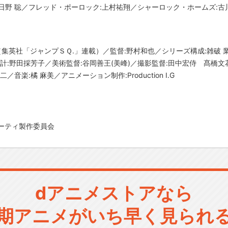
日野 聡／フレッド・ポーロック:上村祐翔／シャーロック・ホームズ:古川
輝（集英社「ジャンプＳＱ.」連載）／監督:野村和也／シリーズ構成:雑破
:野田採芳子／美術監督:谷岡善王(美峰)／撮影監督:田中宏侍 髙橋文花／3
音楽:橘 麻美／アニメーション制作:Production I.G
ーティ製作委員会
dアニメストアなら
期アニメがいち早く見られ