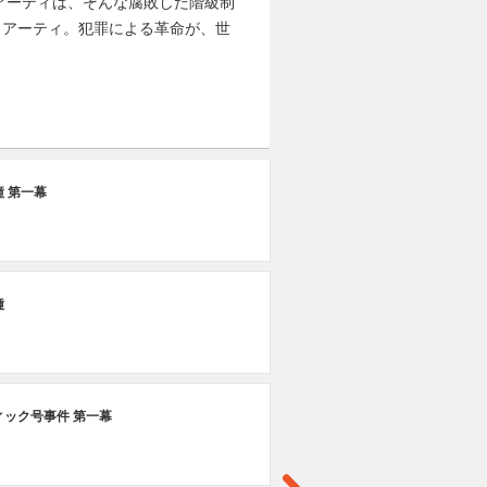
アーティは、そんな腐敗した階級制
リアーティ。犯罪による革命が、世
#1
 第一幕
大
#1
種
ホ
#1
ィック号事件 第一幕
ス