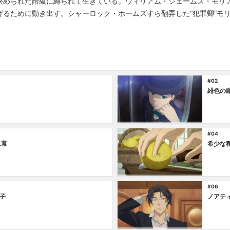
決められた階級に縛られて生きている。ウィリアム・ジェームズ・モリ
げるために動き出す。シャーロック・ホームズすら翻弄した“犯罪卿”モ
#02
緋色の瞳
#04
ニ幕
希少な
#06
子
ノアテ