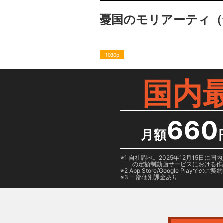
憂国のモリアーティ
（
1080p
国内
660
月額
1 自社調べ。2025年12月15
の定額制動画サービスにおける作
2
App Store/Google Play
でのご契約は
3 一部個別課金あり