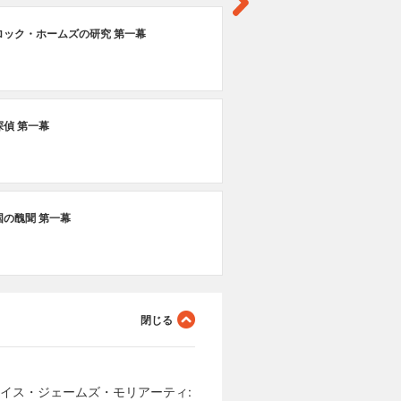
#1
ロック・ホームズの研究 第一幕
ロ
#2
偵 第一幕
四
#2
国の醜聞 第一幕
最
イス・ジェームズ・モリアーティ: