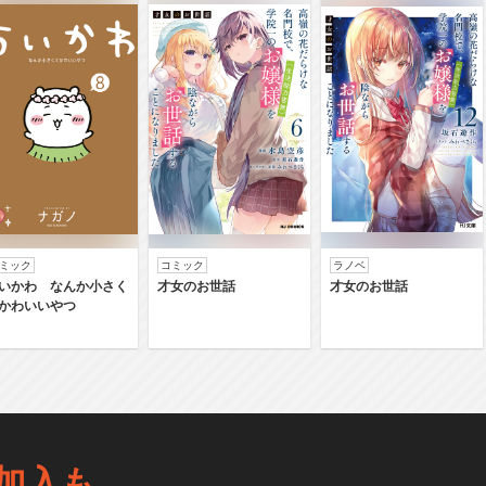
ミック
コミック
ラノベ
いかわ なんか小さく
才女のお世話
才女のお世話
かわいいやつ
加入も