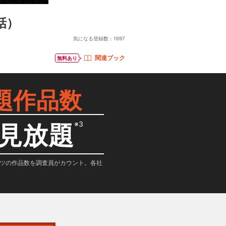
話）
気になる登録数：
1697
関連ブック
無料あり
題作品数
※3
見放題
テンツの作品数を調査員がカウント。各社