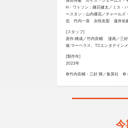
保田秀敏 ルイス・ジェームズ・
H・ワトソン：鎌苅健太／ミス・
ースタン：山内優花／チャールズ
也 竹内一喜 永咲友梨 蓮井佑麻 
[スタッフ]
原作:構成／竹内良輔 漫画／三好
催:マーベラス、TCエンタテイン
[製作年]
2023年
©竹内良輔・三好 輝／集英社 
今