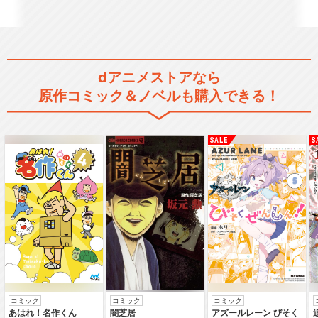
あんさんぶるスターズ！！DR
dアニメストアなら
EAM LIVE …
原作コミック＆ノベルも購入できる！
あんさんぶるスターズ! DREA
M LIVE …
あんさんぶるスターズ! DREA
M LIVE …
コミック
コミック
コミック
あはれ！名作くん
闇芝居
アズールレーン びそく