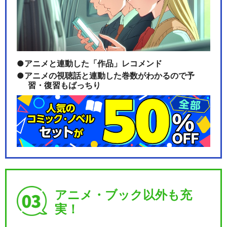
あんさんぶるスターズ！！追
憶セレクション『チェ…
アニメと連動した「作品」レコメンド
『あんさんぶるスターズ！TH
アニメの視聴話と連動した巻数がわかるので予
E STAGE』-…
習・復習もばっちり
『あんさんぶるスターズ！TH
E STAGE』-…
アニメ・ブック以外も充
『あんさんぶるスターズ！TH
実！
E STAGE』-…