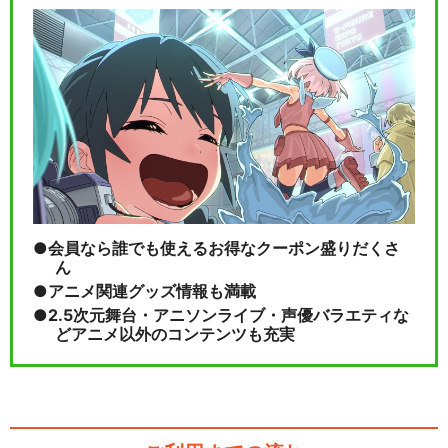
『あんさんぶるスターズ！TH
E STAGE』-…
『あんさんぶるスターズ！エ
クストラ・ステージ』…
会員なら誰でも使えるお得なクーポン盛りだくさ
ん
アニメ関連グッズ情報も満載
2.5次元舞台・アニソンライブ・声優バラエティな
閉じる
どアニメ以外のコンテンツも充実