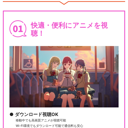
『あんさんぶるスターズ！オ
ン・ステージ』～Ta…
快適・便利にアニメを視
聴！
『あんさんぶるスターズ！エ
クストラ・ステージ』…
『あんさんぶるスターズ！オ
ン・ステージ』～To…
ダウンロード視聴OK
『あんステフェスティバル』
移動中でも高画質アニメが視聴可能
Wi-Fi環境でもダウンロード可能で通信料も安心