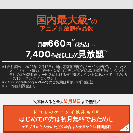
国内最大級
※1
の
アニメ見放題作品数
660
※2
月額
円
(税込) ～
7,400
見放題
※3
作品以上が
1 自社調べ。2025年12月15日に国内定額動画配信サービスが配信していたアニ
メ、2.5次元・舞台、声優・音楽コンテンツの作品数を調査員がカウント。
各社の定額制動画サービスにおける作品数のカウントにあたって、TVシリ
ーズ1シーズンごとにカウント。
2
App Store/Google Play
でのご契約は月額760円(税込)
3 一部個別課金あり
9
9
月
日
＼本日入ると最大
まで無料／
ドコモのケータイ以外もOK
はじめての方は初月無料でおためし
※アプリから入会いただく場合は入会日から14日間無料