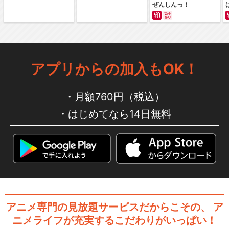
あんさんぶるスターズ！DRE
ぜんしんっ！
AM LIVE -…
アプリからの加入もOK！
あんさんぶるスターズ！DRE
AM LIVE -…
月額760円（税込）
はじめてなら14日無料
あんさんぶるスターズ！！DR
EAM LIVE …
あんさんぶるスターズ！！DR
EAM LIVE …
アニメ専門の見放題サービスだからこその、
ア
ニメライフが充実するこだわりがいっぱい！