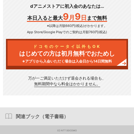
dアニメストアに初入会のあなたは…
9
9
月
日
本日入ると最大
まで無料
※以降は月額660円(税込)がかかります。
App Store/Google Play
でのご契約は月額760円(税込)
ドコモのケータイ以外もOK
はじめての方は初月無料でおためし
※アプリから入会いただく場合は入会日から14日間無料
万が一ご満足いただけず
退会される場合も、
無料期間中なら料金はかかりません。
関連ブック（電子書籍）
(C) NTT DOCOMO