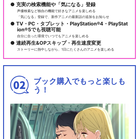
充実の検索機能や「気になる」登録
声優検索など独自の機能で好きなアニメを楽しめる
「気になる」登録で、新作アニメの最新話の追加をお知らせ
TV・PC・タブレット・PlayStation®4・PlayStat
ion®5でも視聴可能
『あんさんぶるスターズ！オ
自分に合った環境でいつでもアニメを楽しめる
ンステージ』
連続再生&OPスキップ・再生速度変更
ストーリーに熱中しながら、1日にたくさんのアニメを楽しめる
あんさんぶるスターズ！！追
憶セレクション『エレ…
ブック購入でもっと楽しも
う！
あんさんぶるスターズ！！追
憶セレクション『クロ…