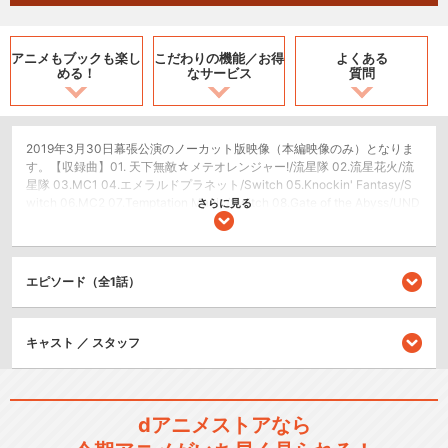
アニメもブックも
楽し
こだわりの機能／
お得
よくある
める！
なサービス
質問
2019年3月30日幕張公演のノーカット版映像（本編映像のみ）となりま
す。【収録曲】01. 天下無敵☆メテオレンジャー!/流星隊 02.流星花火/流
星隊 03.MC1 04.エメラルドプラネット/Switch 05.Knockin' Fantasy/S
witch 06.MC2 07.Temptation Magic/Switch 08.Gate of the Abyss/UND
さらに見る
EAD 09.MC3 10.Valentine Eve's Nightmare/UNDEAD 11.Play “Tag"/2wi
nk 12.MC4 13.HEART→BEATER!!!!/Trickstar 14.MC5 15.CHERRY HAPP
Y STREAM/Trickstar 16.MC6 17.SUPER NOVA REVOLU5TAR/流星隊 18.
MC7 19.アンリミテッド☆パワー!!!!!/流星隊 20.Galaxy Destiny/Switch 2
エピソード（全1話）
1.MC8 22.ハートプリズム・シンメトリー/2wink 23.MC9 24.歓迎☆ト
ゥ・ウィンク雑技団/2wink 25.BREAKTHROUGH!/Trickstar 26. MC10 2
7.TRICK with TREAT!!/2wink with UNDEAD 28.MC11 29.DESTRUCTIO
キャスト ／ スタッフ
N ROAD/UNDEAD 30.MC12 31.Melody in the Dark/UNDEAD 32. Rebell
ion Star/Trickstar 33. MC13 34. ONLY YOUR STARS!/Trickstar
ライブ/ラジオ/etc.
dアニメストアなら
シリーズ／関連のアニメ作品