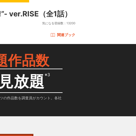
 ver.RISE
（全1話）
気になる登録数：
13200
関連ブック
題作品数
※3
見放題
テンツの作品数を調査員がカウント。各社