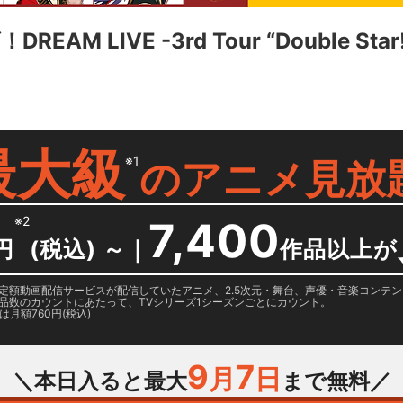
 LIVE -3rd Tour “Double Star!”-
最大級
※1
の
アニメ見放
※2
7,400
円
(税込) ～
｜
作品以上が
日に国内定額動画配信サービスが配信していたアニメ、2.5次元・舞台、声優・音楽コン
品数のカウントにあたって、TVシリーズ1シーズンごとにカウント。
月額760円(税込)
9
7
月
日
＼本日入ると最大
まで無料／