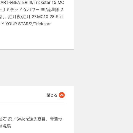
RT→BEATER!!!!/Trickstar 15.MC
20.アンリミテッド☆パワー!!!!!/流星隊 2
花繚乱、紅月夜/紅月 27.MC10 28.Sile
ONLY YOUR STARS!/Trickstar
石 忍／Swich:逆先夏目、青葉つ
神崎颯馬