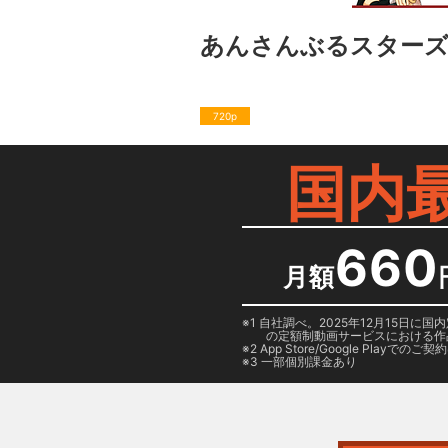
あんさんぶるスターズ！DREAM
720p
国内
660
月額
1 自社調べ。2025年12月15
の定額制動画サービスにおける作
2
App Store/Google Play
でのご契約は
3 一部個別課金あり