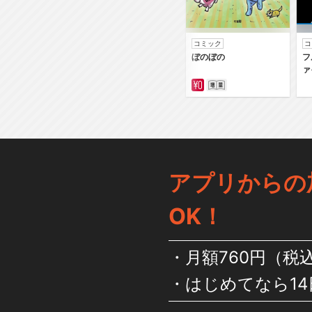
コミック
コ
ぼのぼの
フ
ァ
アプリからの
OK！
月額760円（税
はじめてなら14