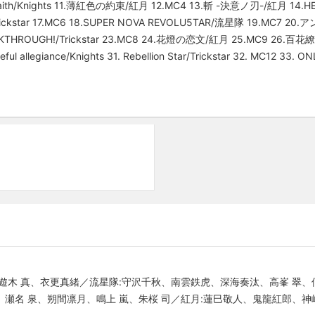
of Faith/Knights 11.薄紅色の約束/紅月 12.MC4 13.斬 -決意ノ刃-/紅月 14.HEA
Trickstar 17.MC6 18.SUPER NOVA REVOLU5TAR/流星隊 19.MC7 
.BREAKTHROUGH!/Trickstar 23.MC8 24.花燈の恋文/紅月 25.MC9 26.百
ful allegiance/Knights 31. Rebellion Star/Trickstar 32. MC12 33. 
バル、遊木 真、衣更真緒／流星隊:守沢千秋、南雲鉄虎、深海奏汰、高峯 翠、仙
永レオ、瀬名 泉、朔間凛月、鳴上 嵐、朱桜 司／紅月:蓮巳敬人、鬼龍紅郎、