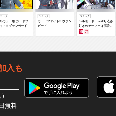
ミック
コミック
コミック
ルカラー版 カードフ
カードファイト‼ ヴァン
ヘルモード ～やり込み
イト‼ ヴァンガード
ガード
好きのゲーマーは廃設定
の異世界で無双する～は
じまりの召喚士
加入も
込）
日無料