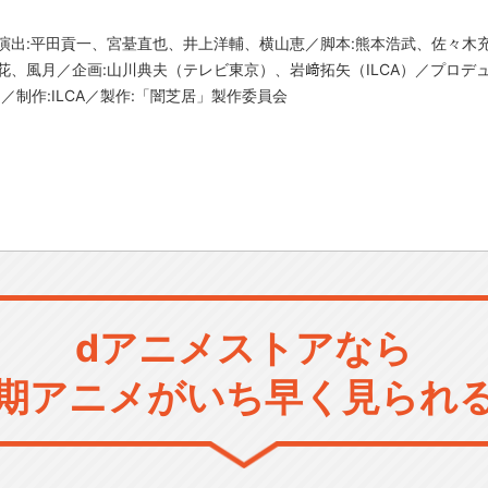
演出:平田貢一、宮䑓直也、井上洋輔、横山恵／脚本:熊本浩武、佐々木充
花、風月／企画:山川典夫（テレビ東京）、岩﨑拓矢（ILCA）／プロデ
IZ／制作:ILCA／製作:「闇芝居」製作委員会
dアニメストアなら
期アニメがいち早く見られ