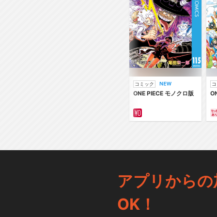
コミック
コ
ONE PIECE モノクロ版
O
アプリからの
OK！