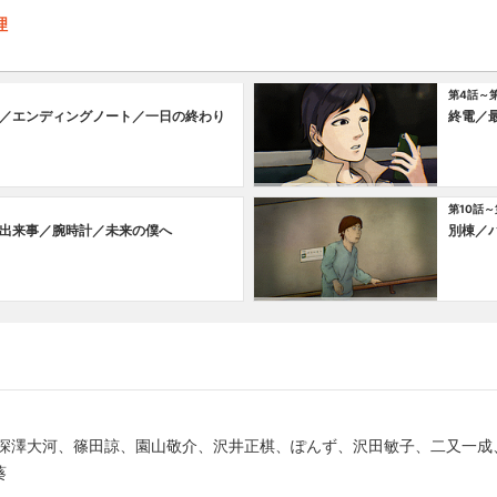
理
第4話～
／エンディングノート／一日の終わり
終電／
第10話～
出来事／腕時計／未来の僕へ
別棟／
、深澤大河、篠田諒、園山敬介、沢井正棋、ぽんず、沢田敏子、二又一成
葵