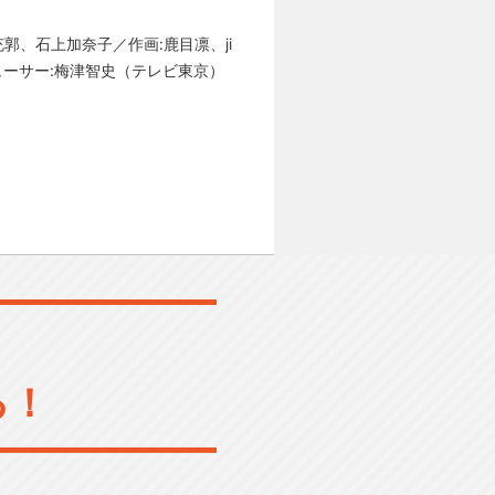
郭、石上加奈子／作画:鹿目凛、ji
ューサー:梅津智史（テレビ東京）
る！