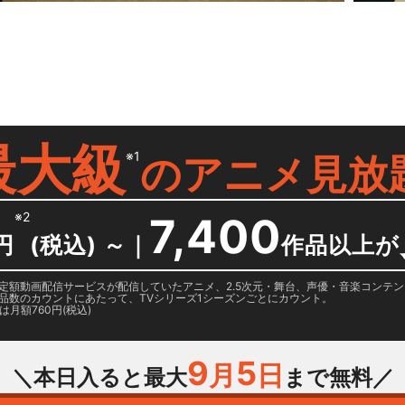
最大級
※1
の
アニメ見放
※2
7,400
円
(税込) ～
｜
作品以上が
日に国内定額動画配信サービスが配信していたアニメ、2.5次元・舞台、声優・音楽コン
品数のカウントにあたって、TVシリーズ1シーズンごとにカウント。
月額760円(税込)
9
5
月
日
＼本日入ると最大
まで無料／