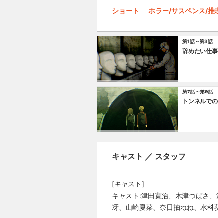
ショート
ホラー/サスペンス/推
第1話～第3話
辞めたい仕事
第7話～第9話
トンネルでの
キャスト ／ スタッフ
[キャスト]
キャスト:津田寛治、木津つばさ
冴、山崎夏菜、奈日抽ねね、水科