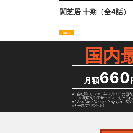
闇芝居 十期
（全4話）
1080p
国内
660
月額
1 自社調べ。2025年12月15
の定額制動画サービスにおける作
2
App Store/Google Play
でのご契約は
3 一部個別課金あり