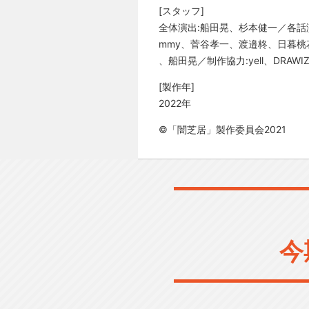
[スタッフ]
全体演出:船田晃、杉本健一／各話
mmy、菅谷孝一、渡邉柊、日暮桃
、船田晃／制作協力:yell、DRAW
[製作年]
2022年
©「闇芝居」製作委員会2021
今