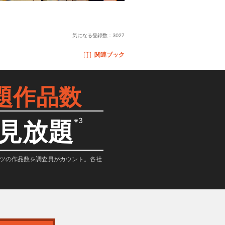
気になる登録数：
3027
関連ブック
題作品数
※3
見放題
テンツの作品数を調査員がカウント。各社