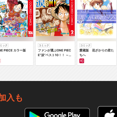
ミック
コミック
コミック
NE PIECE カラー版
ファンが選ぶONE PIEC
愛蔵版 花ざかりの君た
E“涙”ベスト10！！ ～サ
ちへ
バイバルの海 超新星編
～ カラー版
加入も