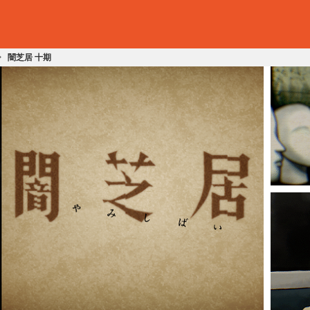
闇芝居 十期