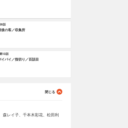
第6話
最後の客／収集所
第13話
バイバイ／指切り／百話目
、森レイ子、千本木彩花、松田利