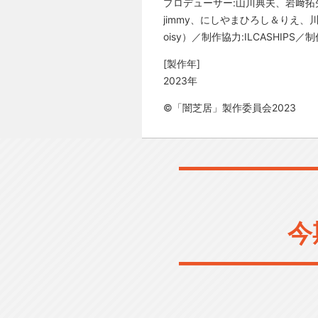
プロデューサー:山川典夫、岩﨑拓
jimmy、にしやまひろし＆りえ
oisy）／制作協力:ILCASHIPS
[製作年]
2023年
©「闇芝居」製作委員会2023
今