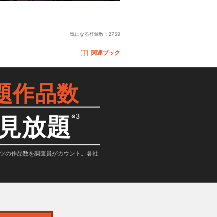
気になる登録数：
2759
関連ブック
題作品数
※3
見放題
テンツの作品数を調査員がカウント。各社