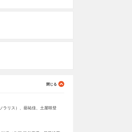
ソラリス）、蔀祐佳、土屋咲登