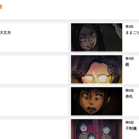
理
第2話
大丈夫
ままご
第4話
鏡
第6話
表札
第8話
子削儀