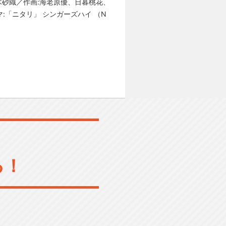
木砂織／作画:海老原優、日暮桃花、
:「ニタリ」 シンガーズハイ （N
る！