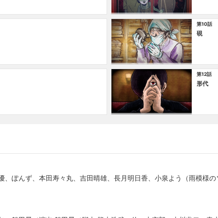
第10話
硯
第12話
形代
水優、ぽんず、本田寿々丸、吉田晴雄、長月明日香、小泉よう（雨模様の