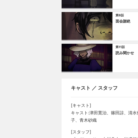
第9話
面会謝絶
第11話
読み聞かせ
キャスト ／ スタッフ
[キャスト]
キャスト:津田寛治、篠田諒、清
子、青木砂織
[スタッフ]