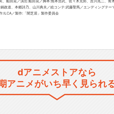
矢、船田晃／演出:船田晃／脚本:熊本浩武、佐々木充郭、吉川兆二、青
、川鍋政道、本郷詩乃、山川典夫／絵コンテ:武藤聖馬／エンディングテーマ
／制作:ILCA／製作:「闇芝居」製作委員会
dアニメストアなら
期アニメがいち早く見られ