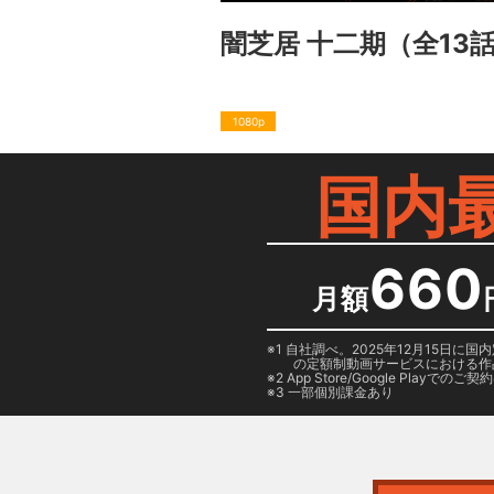
闇芝居 十二期
（全13
1080p
国内
660
月額
1 自社調べ。2025年12月15
の定額制動画サービスにおける作
2
App Store/Google Play
でのご契約は
3 一部個別課金あり