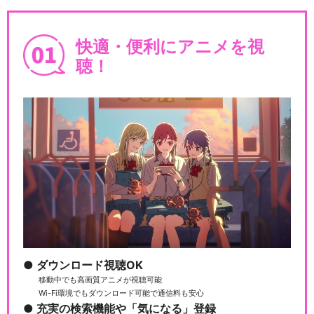
闇芝居 十三期
快適・便利にアニメを視
聴！
闇芝居 十四期
闇芝居 十五期
闇芝居 十七期
ダウンロード視聴OK
移動中でも高画質アニメが視聴可能
Wi-Fi環境でもダウンロード可能で通信料も安心
充実の検索機能や「気になる」登録