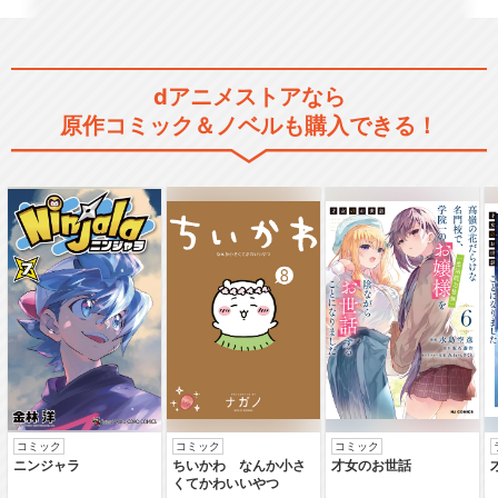
闇芝居 六期
dアニメストアなら
原作コミック＆ノベルも購入できる！
闇芝居 七期
闇芝居 八期
コミック
コミック
コミック
闇芝居 九期
ニンジャラ
ちいかわ なんか小さ
才女のお世話
くてかわいいやつ