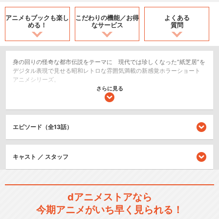
アニメもブックも
楽し
こだわりの機能／
お得
よくある
める！
なサービス
質問
身の回りの怪奇な都市伝説をテーマに 現代では珍しくなった“紙芝居”を
デジタル表現で見せる昭和レトロな雰囲気満載の新感覚ホラーショート
アニメシリーズ。
さらに見る
ショート
ホラー/サスペンス/推理
エピソード（全13話）
シリーズ／関連のアニメ作品
闇芝居
キャスト ／ スタッフ
dアニメストアなら
今期アニメがいち早く見られる！
闇芝居 二期