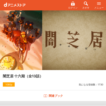
ログイン
さがす
メニュー
闇芝居 十六期
（全13話）
気になる登録数：
1730
1080p
関連ブック