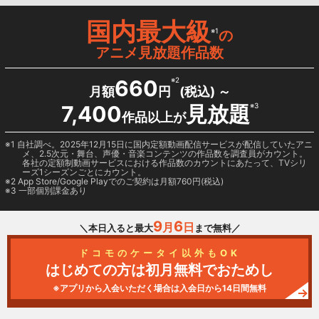
国内最大級
※1
の
アニメ見放題作品数
660
※2
月額
円
(税込) ～
7,400
見放題
※3
作品以上が
1 自社調べ。2025年12月15日に国内定額動画配信サービスが配信していたアニ
メ、2.5次元・舞台、声優・音楽コンテンツの作品数を調査員がカウント。
各社の定額制動画サービスにおける作品数のカウントにあたって、TVシリ
ーズ1シーズンごとにカウント。
2
App Store/Google Play
でのご契約は月額760円(税込)
3 一部個別課金あり
9
6
月
日
＼本日入ると最大
まで無料／
ドコモのケータイ以外もOK
はじめての方は初月無料でおためし
※アプリから入会いただく場合は入会日から14日間無料