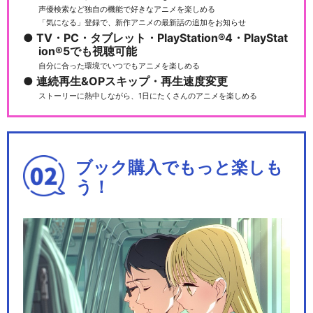
声優検索など独自の機能で好きなアニメを楽しめる
「気になる」登録で、新作アニメの最新話の追加をお知らせ
世界の闇図鑑【闇芝居スピン
TV・PC・タブレット・PlayStation®4・PlayStat
オフ作品】
ion®5でも視聴可能
自分に合った環境でいつでもアニメを楽しめる
連続再生&OPスキップ・再生速度変更
ストーリーに熱中しながら、1日にたくさんのアニメを楽しめる
忍者コレクション【闇芝居ス
ピンオフ作品】
ブック購入でもっと楽しも
う！
閉じる