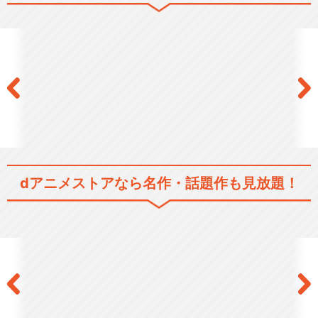
闇芝居 三期
闇芝居 四期
dアニメストアなら
名作・話題作も見放題！
闇芝居 五期