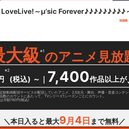
oveLive!～μ’sic Forever♪♪♪♪♪♪♪♪♪
視聴数（
最大級
※1
の
アニメ見放
※2
7,400
円
(税込) ～
｜
作品以上が
日に国内定額動画配信サービスが配信していたアニメ、2.5次元・舞台、声優・音楽コン
品数のカウントにあたって、TVシリーズ1シーズンごとにカウント。
月額760円(税込)
9
4
月
日
＼本日入ると最大
まで無料／