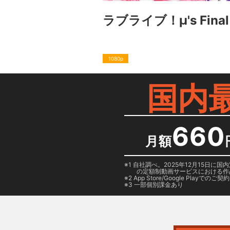
ラブライブ！μ's Final L
1080p
国内
660
月額
1 自社調べ。2025年12月15
の定額制動画サービスにおける作
2
App Store/Google Play
でのご契約は
3 一部個別課金あり