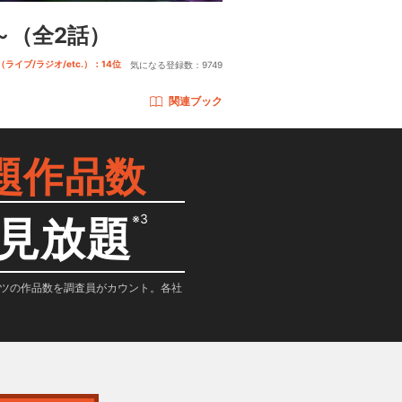
～
（全2話）
ライブ/ラジオ/etc.）：14位
気になる登録数：
9749
関連ブック
題作品数
※3
見放題
テンツの作品数を調査員がカウント。各社