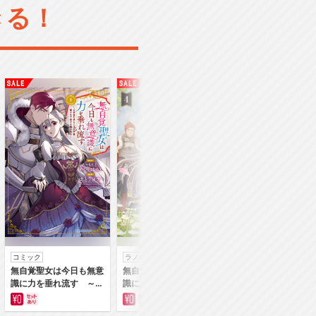
きる！
コミック
ラノベ
コミック
無自覚聖女は今日も無意
無自覚聖女は今日も無意
身代わり令嬢を救っ
識に力を垂れ流す ～公
識に力を垂れ流す 今代
は冷酷無慈悲な氷の
爵家の落ちこぼれ令嬢、
の聖女は姉ではなく、妹
の愛でした【単行本
嫁ぎ先で幸せを掴み取る
の私だったみたいです