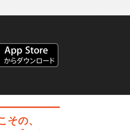
～
こその、