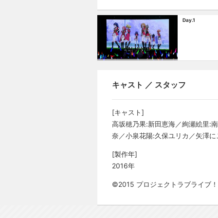
Day.1
キャスト ／ スタッフ
[キャスト]
高坂穂乃果:新田恵海／絢瀬絵里:南條
奈／小泉花陽:久保ユリカ／矢澤に
[製作年]
2016年
©2015 プロジェクトラブライブ