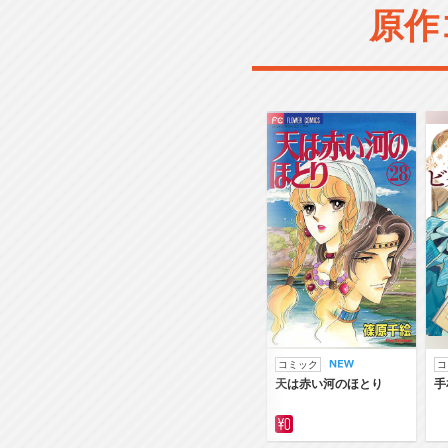
原作
コミック
コ
天は赤い河のほとり
手