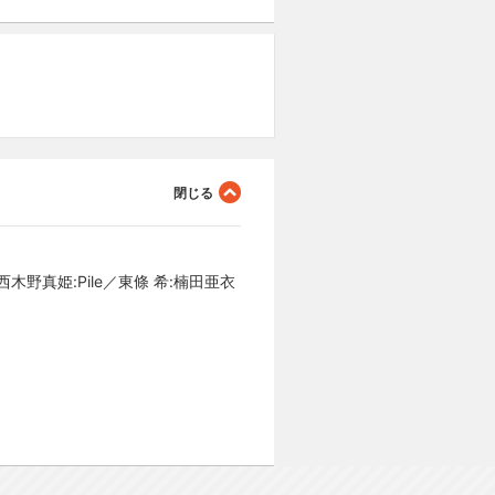
野真姫:Pile／東條 希:楠田亜衣