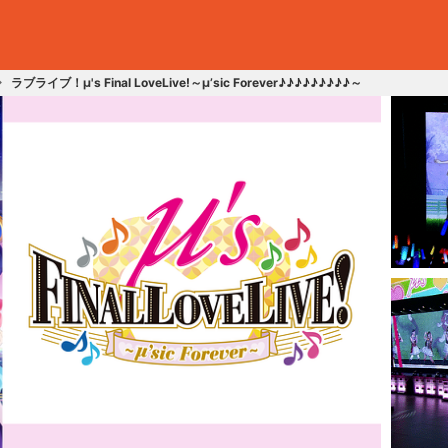
ラブライブ！μ's Final LoveLive!～μ’sic Forever♪♪♪♪♪♪♪♪♪～