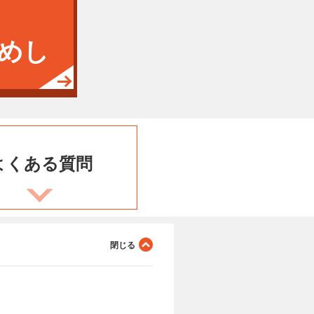
めし
よくある
質問