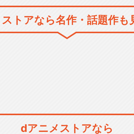
メストアなら
名作・話題作も
dアニメストアなら