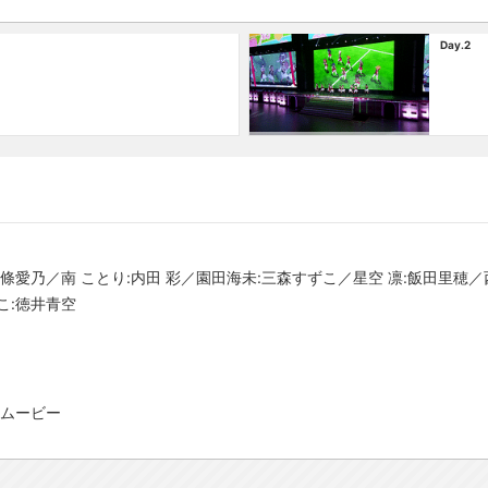
Day.2
愛乃／南 ことり:内田 彩／園田海未:三森すずこ／星空 凛:飯田里穂／西木
こ:徳井青空
！ムービー