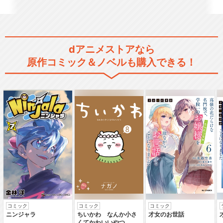
中高一貫！！キメツ学園物語
dアニメストアなら
原作コミック＆ノベルも購入できる！
「鬼滅の刃」スペシャルイベ
ント～鬼滅の宴～
舞台「鬼滅の刃」其ノ弐 絆
コミック
コミック
コミック
ニンジャラ
ちいかわ なんか小さ
才女のお世話
舞台「鬼滅の刃」其ノ参 無限
くてかわいいやつ