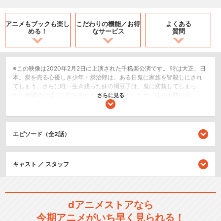
アニメもブックも
楽し
こだわりの機能／
お得
よくある
める！
なサービス
質問
※この映像は2020年2月2日に上演された千穐楽公演です。 時は大正、日
本。炭を売る心優しき少年・炭治郎は、ある日鬼に家族を皆殺しにされ
てしまう。さらに唯一生き残った妹の襧豆子は、鬼に変貌してしまっ
た。絶望的な現実に打ちのめされる炭治郎だったが、妹を人間に戻し、
さらに見る
家族を殺した鬼を討つため、“鬼狩り”の道へ進む決意をする。人と鬼とが
織りなす哀しき兄妹の物語が、今、始まる――！
2.5次元舞台
エピソード（全2話）
シリーズ／関連のアニメ作品
キャスト ／ スタッフ
テレビアニメ「鬼滅の刃」竈
門炭治郎 立志編
dアニメストアなら
今期アニメがいち早く見られる！