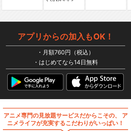
夢列車
アプリからの加入もOK！
舞台「鬼滅の刃」其ノ肆 遊郭
潜入
月額760円（税込）
はじめてなら14日無料
舞台「鬼滅の刃」其ノ伍 襲撃
刀鍛冶の里
劇場版「鬼滅の刃」無限列車
編
アニメ専門の見放題サービスだからこその、
ア
ニメライフが充実するこだわりがいっぱい！