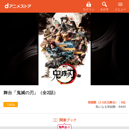
ログイン
さがす
メニュー
舞台「鬼滅の刃」
（全2話）
視聴数（2.5次元舞台）：6位
1080p
気になる登録数：
6444
関連ブック
無料あり