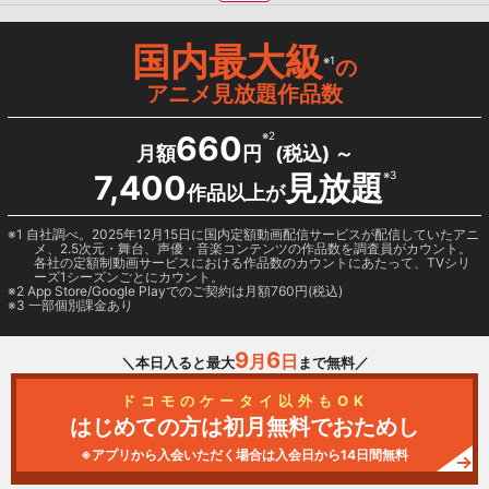
国内最大級
※1
の
アニメ見放題作品数
660
※2
月額
円
(税込) ～
7,400
見放題
※3
作品以上が
1 自社調べ。2025年12月15日に国内定額動画配信サービスが配信していたアニ
メ、2.5次元・舞台、声優・音楽コンテンツの作品数を調査員がカウント。
各社の定額制動画サービスにおける作品数のカウントにあたって、TVシリ
ーズ1シーズンごとにカウント。
2
App Store/Google Play
でのご契約は月額760円(税込)
3 一部個別課金あり
9
6
月
日
＼本日入ると最大
まで無料／
ドコモのケータイ以外もOK
はじめての方は初月無料でおためし
※アプリから入会いただく場合は入会日から14日間無料