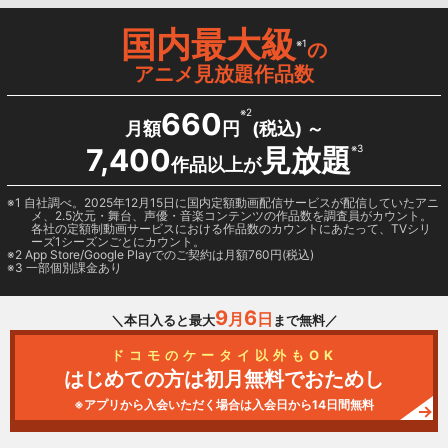
国内最大級
※1
の
アニメ見放題作品数
660
※2
月額
円
(税込) ～
7,400
見放題
※3
作品以上が
1 自社調べ。2025年12月15日に国内定額動画配信サービスが配信していたアニ
メ、2.5次元・舞台、声優・音楽コンテンツの作品数を調査員がカウント。
各社の定額制動画サービスにおける作品数のカウントにあたって、TVシリ
ーズ1シーズンごとにカウント。
2
App Store/Google Play
でのご契約は月額760円(税込)
3 一部個別課金あり
9
6
月
日
＼本日入ると最大
まで無料／
ドコモのケータイ以外もOK
はじめての方は初月無料でおためし
※アプリから入会いただく場合は入会日から14日間無料