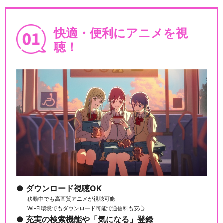
刀鍛冶の里
快適・便利にアニメを視
聴！
劇場版「鬼滅の刃」無限列車
編
閉じる
ダウンロード視聴OK
移動中でも高画質アニメが視聴可能
Wi-Fi環境でもダウンロード可能で通信料も安心
充実の検索機能や「気になる」登録