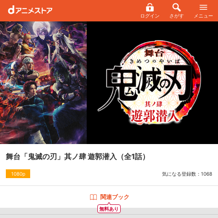
ログイン
さがす
メニュー
舞台「鬼滅の刃」其ノ肆 遊郭潜入
（全1話）
気になる登録数：
1068
1080p
関連ブック
無料あり