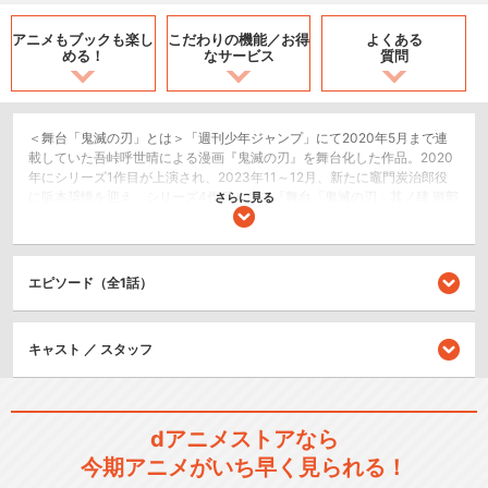
アニメもブックも
楽し
こだわりの機能／
お得
よくある
める！
なサービス
質問
＜舞台「鬼滅の刃」とは＞「週刊少年ジャンプ」にて2020年5月まで連
載していた吾峠呼世晴による漫画『鬼滅の刃』を舞台化した作品。2020
年にシリーズ1作目が上演され、2023年11～12月、新たに竈門炭治郎役
に阪本奨悟を迎え、シリーズ4作目となる『舞台「鬼滅の刃」其ノ肆 遊郭
さらに見る
潜入』が大阪・東京の2都市で上演された。＜物語＞時は大正、日本。炭
を売る心優しき少年・炭治郎は、ある日鬼に家族を皆殺しにされてしま
う。さらに唯一生き残った妹の禰豆子は、鬼に変貌してしまった。絶望
的な現実に打ちのめされる炭治郎だったが、妹を人間に戻し、家族を殺
エピソード（全1話）
した鬼を討つため、“鬼狩り”の道へ進む決意をする。「心を燃やせ」─
─。《無限列車》の戦いで炎柱・煉獄杏寿郎から託された想いは壮絶な戦
いから生還した炭治郎、善逸、伊之助の胸に深く重く刻み込まれてい
キャスト ／ スタッフ
た。傷を癒やし、決意も新たに任務に従事、再び鬼狩りとしての研鑽を
積む日々の中、音柱・宇髄天元と共に新たな任務へ──煌びやかな夜の街
で鬼の動向を探るため、変装した炭治郎たちの潜入調査が始まる。やが
て姿を現したのは…花魁として遊郭に潜み人々を喰らう、上弦の陸・堕
姫。日本一“色”と“欲”に塗れた街で、美しくも醜い鬼とのド派手な戦いの
dアニメストアなら
幕が開く──!!※禰豆子の「禰」は「ネ（しめすへん）」、煉獄の「煉」の
今期アニメがいち早く見られる！
つくりは「東」が正式表記となります。