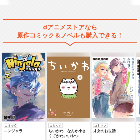
テレビアニメ「鬼滅の刃」刀
鍛冶の里編
dアニメストアなら
原作コミック＆ノベルも購入できる！
テレビアニメ「鬼滅の刃」柱
稽古編
中高一貫！！キメツ学園物語
「鬼滅の刃」スペシャルイベ
コミック
コミック
コミック
ニンジャラ
ちいかわ なんか小さ
才女のお世話
ント～鬼滅の宴～
くてかわいいやつ