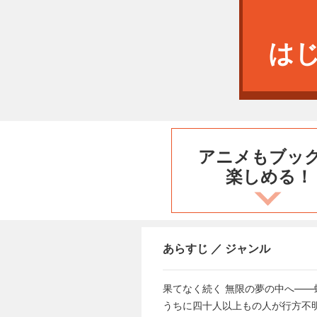
は
アニメもブッ
楽しめる！
あらすじ ／ ジャンル
果てなく続く 無限の夢の中へ―
うちに四十人以上もの人が行方不