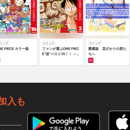
ミック
コミック
コミック
NE PIECE カラー版
ファンが選ぶONE PIEC
愛蔵版 花ざかりの君た
E“涙”ベスト10！！ ～サ
ちへ
バイバルの海 超新星編
～ カラー版
加入も