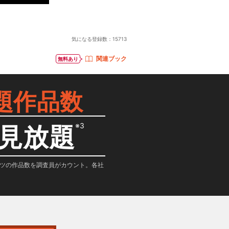
気になる登録数：
15713
関連ブック
無料あり
題作品数
※3
見放題
テンツの作品数を調査員がカウント。各社