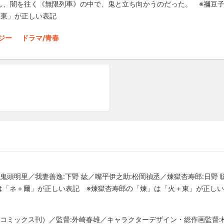
し、闇を往く《無限列車》の中で、鬼と立ち向かうのだった。 ※禰豆
＋東」が正しい表記
タジー
ドラマ/青春
鬼頭明里／我妻善逸:下野 紘／嘴平伊之助:松岡禎丞／煉獄杏寿郎:日野
は「ネ＋爾」が正しい表記 ※煉獄杏寿郎の「煉」は「火＋東」が正し
コミックス刊）／監督:外崎春雄／キャラクターデザイン・総作画監督:松島晃