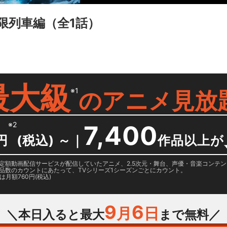
限列車編
（全1話）
最大級
※1
の
アニメ見放
※2
7,400
円
(税込) ～
｜
作品以上が
日に国内定額動画配信サービスが配信していたアニメ、2.5次元・舞台、声優・音楽コン
品数のカウントにあたって、TVシリーズ1シーズンごとにカウント。
月額760円(税込)
9
6
月
日
＼本日入ると最大
まで無料／