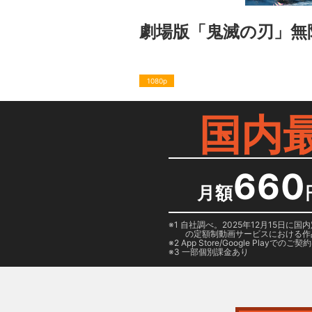
劇場版「鬼滅の刃」無
1080p
国内
660
月額
1 自社調べ。2025年12月15
の定額制動画サービスにおける作
2
App Store/Google Play
でのご契約は
3 一部個別課金あり