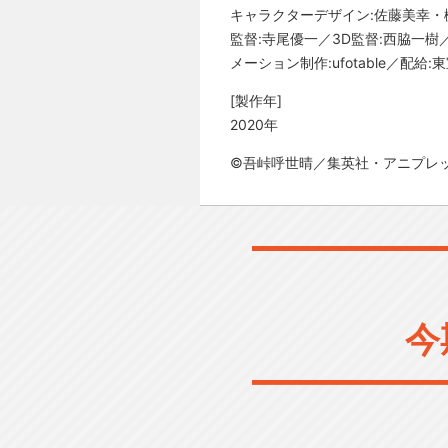
キャラクターデザイン:佐藤美幸・
監督:寺尾優一／3D監督:西脇一樹／
メーション制作:ufotable／配給
[製作年]
2020年
©吾峠呼世晴／集英社・アニプレックス
今