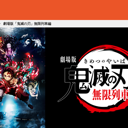
劇場版「鬼滅の刃」無限列車編