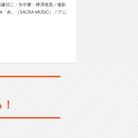
衛藤功二・矢中勝・樺澤侑里／撮影
「炎」（SACRA MUSIC）／アニ
る！