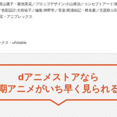
梶山庸子・菊池美花／プロップデザイン:小山将治／コンセプトアート:
色彩設計:大前祐子／編集:神野学／音楽:梶浦由記・椎名豪／主題歌:LiSA
:東宝・アニプレックス
・ufotable
dアニメストアなら
期アニメがいち早く見られ