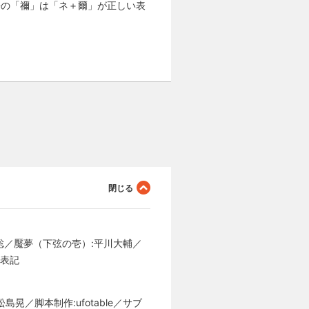
子の「禰」は「ネ＋爾」が正しい表
 聡／魘夢（下弦の壱）:平川大輔／
い表記
／脚本制作:ufotable／サブ