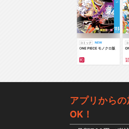
コミック
コ
ONE PIECE モノクロ版
O
アプリからの
OK！