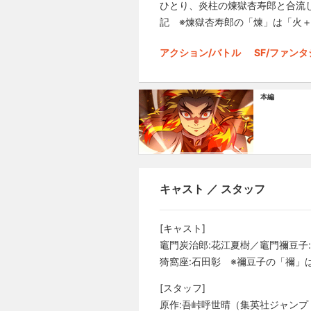
ひとり、炎柱の煉獄杏寿郎と合流
記 ※煉獄杏寿郎の「煉」は「火
アクション/バトル
SF/ファン
本編
キャスト ／ スタッフ
[キャスト]
竈門炭治郎:花江夏樹／竈門禰豆子:
猗窩座:石田彰 ※禰豆子の「禰」
[スタッフ]
原作:吾峠呼世晴（集英社ジャンプ 