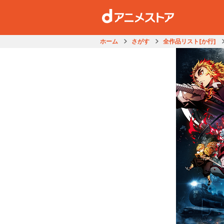
ホーム
さがす
全作品リスト[か行]