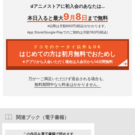
dアニメストアに初入会のあなたは…
9
8
月
日
本日入ると最大
まで無料
※以降は月額660円(税込)がかかります。
App Store/Google Play
でのご契約は月額760円(税込)
ドコモのケータイ以外もOK
はじめての方は初月無料でおためし
※アプリから入会いただく場合は入会日から14日間無料
万が一ご満足いただけず
退会される場合も、
無料期間中なら料金はかかりません。
関連ブック（電子書籍）
この作品を電子書籍で読めます