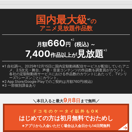
国内最大級
※1
の
アニメ見放題作品数
660
※2
月額
円
(税込) ～
7,400
見放題
※3
作品以上が
1 自社調べ。2025年12月15日に国内定額動画配信サービスが配信していたアニ
メ、2.5次元・舞台、声優・音楽コンテンツの作品数を調査員がカウント。
各社の定額制動画サービスにおける作品数のカウントにあたって、TVシリ
ーズ1シーズンごとにカウント。
2
App Store/Google Play
でのご契約は月額760円(税込)
3 一部個別課金あり
9
8
月
日
＼本日入ると最大
まで無料／
ドコモのケータイ以外もOK
はじめての方は初月無料でおためし
※アプリから入会いただく場合は入会日から14日間無料