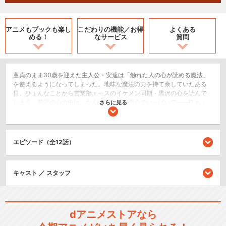
アニメもブックも
楽し
こだわりの機能／
お得
よくある
める！
なサービス
質問
童貞のまま30歳を迎えた主人公・安達は「触れた人の心が読める魔法」
を使えるようになってしまった。地味な魔法の力を持て余していたある
日、ひょんなことから営業部エースのイケメン同期・黒沢の心を読んで
しまう。黒沢の心の中は、なんと安達への恋心でいっぱいで――!? ちょ
さらに見る
っと不思議な魔法の力が巻き起こす、“爽やかイケメン”から“30歳拗らせ
童貞”へのダダ漏れ好意200％ラブコメディ、開幕！
恋愛/ラブコメ
エピソード（全12話）
シリーズ／関連のアニメ作品
キャスト ／ スタッフ
「30歳まで童貞だと魔法使い
になれるらしい」特…
dアニメストアなら